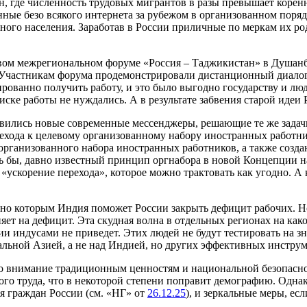
, где численность трудовых мигрантов в разы превышает коренн
нные безо всякого интернета за рубежом в организованном поря
нного населения. Заработав в России приличные по меркам их р
ервом межрегиональном форуме «Россия – Таджикистан» в Душанб
 Участникам форума продемонстрировали дистанционный диалог р
рованно получить работу, и это было выгодно государству и лю
оиске работы не нуждались. А в результате забвения старой иде
явились новые современные мессенджеры, решающие те же задачи
хода к целевому организованному набору иностранных работник
организованного набора иностранных работников, а также созд
ь бы, давно известный принцип оргнабора в новой Концепции н
 «ускорение перехода», которое можно трактовать как угодно. А
но которым Индия поможет России закрыть дефицит рабочих. Но
яет на дефицит. Эта скудная волна в отдельных регионах на как
 индусами не приведет. Этих людей не будут тестировать на зна
альной Азией, а не над Индией, но других эффективных инструм
но внимание традиционным ценностям и национальной безопасно
о труда, что в некоторой степени поправит демографию. Однако
 граждан России (см. «НГ» от
26.12.25
), и зеркальные меры, есл