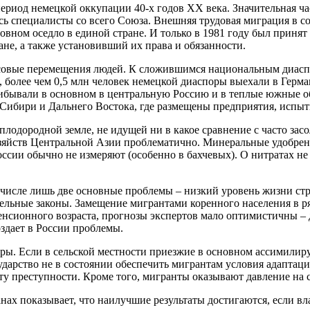
ериод немецкой оккупации 40-х годов XX века. Значительная ча
сь специалисты со всего Союза. Внешняя трудовая миграция в со
овном оседло в единой стране. И только в 1981 году был приня
не, а также установивший их права и обязанности.
ассовые перемещения людей. К сложившимся национальным диас
к, более чем 0,5 млн человек немецкой диаспоры выехали в Герм
бывали в основном в центральную Россию и в теплые южные об
Сибири и Дальнего Востока, где размещены предприятия, испы
лодородной земле, не идущей ни в какое сравнение с часто за
зяйств Центральной Азии проблематично. Минеральные удобрени
сии обычно не измеряют (особенно в бахчевых). О нитратах не 
числе лишь две основные проблемы – низкий уровень жизни стра
тельные законы. Замещение мигрантами коренного населения в р
нсионного возраста, прогнозы экспертов мало оптимистичны – д
оздает в России проблемы.
ры. Если в сельской местности приезжие в основном ассимилир
дарство не в состоянии обеспечить мигрантам условия адаптаци
осту преступности. Кроме того, мигранты оказывают давление на
ах показывает, что наилучшие результаты достигаются, если вла