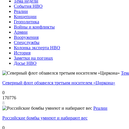
Тема недели
События НВО
Реалии
Концепции
Геополитика
Войны и конфликты
Армии
Вооружения
Спецслужбы
Колонка эксперта НВО
История
Заметки на погонах
Досье НВО
Тем
Северный флот обзавелся третьим носителем «Циркона»
0
170776
8
Реалии
Российские бомбы умнеют и набирают вес
0