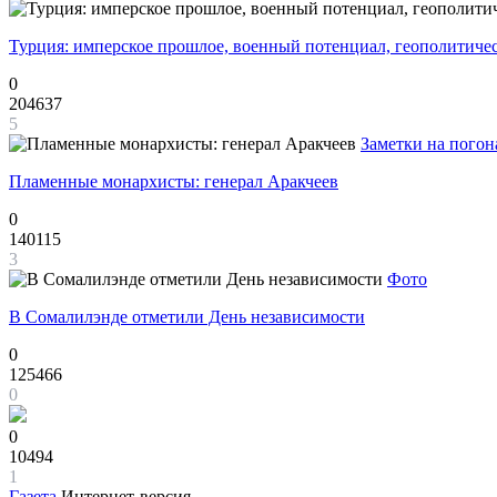
Турция: имперское прошлое, военный потенциал, геополитиче
0
204637
5
Заметки на погон
Пламенные монархисты: генерал Аракчеев
0
140115
3
Фото
В Сомалилэнде отметили День независимости
0
125466
0
0
10494
1
Газета
Интернет-версия