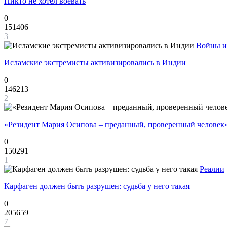
Никто не хотел воевать
0
151406
3
Войны и
Исламские экстремисты активизировались в Индии
0
146213
2
«Резидент Мария Осипова – преданный, проверенный человек
0
150291
1
Реалии
Карфаген должен быть разрушен: судьба у него такая
0
205659
7