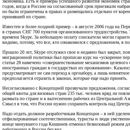
экономика. Есть и примеры успешного развития экономик стран
годов, когда в Россию на согласованный срок приезжали набра
но были ограничены в правах и размещались отдельно от коре
принявшей их стране.
Известен и более поздний пример – в августе 2006 года на П
в странах СНГ 700 пунктов организованного трудоустройства.
времени Skype. За небольшую оплату соискатели могли гаранти
видимо, потому, что все, кто ознакомился с предложением, в п
Прошло 20 лет, Skype отслужил свое и недавно был закрыт, по
миграционной политики был прописан курс на «ускорение пере
статьи 28 намечено «совершенствование механизмов целевого 
иностранных граждан в государствах их проживания». Казалос
предусматривает не сам переход к оргнабору, а лишь невнятное
предполагается отразить в законах, которые еще надо принять.
Несогласованно с Концепцией прозвучали предложения, соглас
общей квоты для визовых стран 235 тыс. человек вряд ли повли
размыта по стране и к вытеснению рабочих из Центральной Азии
Смысл в том, что России нужно сохранить контроль над Центр
Надо отдать должное разработчикам Концепции – в ней уделе
отфильтрованные соотечественники, туристы и люди умственног
конце минувшего года Кишинев отменил безвизовый режим для
работающих в России без виз.