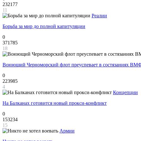
232177
11
Реалии
Борьба за мир до полной капитуляции
0
371785
18
Воюющий Черноморский флот преуспевает в состязаниях ВМФ
0
223985
4
Концепции
На Балканах готовится новый прокси-конфликт
0
153234
15
Армии