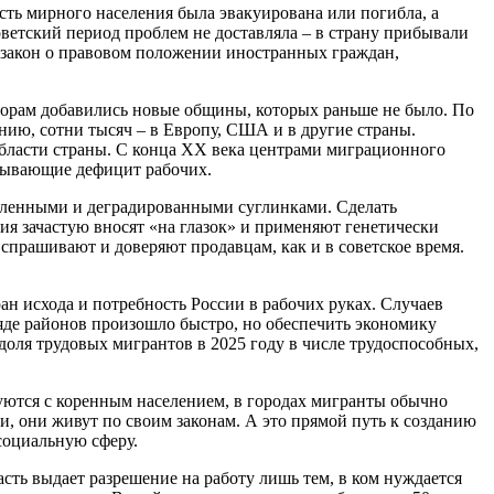
сть мирного населения была эвакуирована или погибла, а
ветский период проблем не доставляла – в страну прибывали
т закон о правовом положении иностранных граждан,
порам добавились новые общины, которых раньше не было. По
анию, сотни тысяч – в Европу, США и в другие страны.
ласти страны. С конца XX века центрами миграционного
тывающие дефицит рабочих.
соленными и деградированными суглинками. Сделать
я зачастую вносят «на глазок» и применяют генетически
спрашивают и доверяют продавцам, как и в советское время.
н исхода и потребность России в рабочих руках. Случаев
яде районов произошло быстро, но обеспечить экономику
оля трудовых мигрантов в 2025 году в числе трудоспособных,
уются с коренным населением, в городах мигранты обычно
и, они живут по своим законам. А это прямой путь к созданию
 социальную сферу.
сть выдает разрешение на работу лишь тем, в ком нуждается