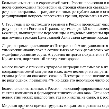
Большие изменения в европейской части России произошли в п
после освобождения территории на стройки объектов съезжали
редкие иностранцы, а граждане союзных республик жили в осн
регулирующий вопросы пересечения границ, пребывания в стра
С 1985 года и до настоящего времени в России происходят м
ряду оценок, из России в Израиль переехало до 1,5 млн челове
Беженцы, вынужденные переселенцы и трудовые мигранты при
притяжения граждан Центральной Азии стали крупные города 
Люди, впервые приехавшие из Центральной Азии, удивляются п
химический анализ почв в сотнях тысяч мелких фермерских хо
модифицированные сорта. А уровень нитратов покупатели в Рос
Кроме того, портативный тестер стоит дорого.
Много писать о причинах трудовой миграции нет смысла: в их 
возвращения семей мигрантов мало, даже несмотря на запрети
страны рабочими оказалось сложно. Несмотря на повышение пе
по ряду оценок, превысила 4%, но даже это небольшое число с
Более половины занятых в России – неквалифицированные кад
селятся компактно и формируют этнические анклавы. Если госу
новых этнических диаспор там, где их никогда не было, и к р
Мировая практика приема трудовых мигрантов в развитых стран