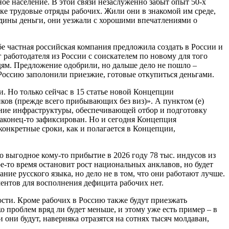
ое население. В этой связи незаслуженно забыт опыт 50-х
дке трудовые отряды рабочих. Жили они в знакомой им среде,
одины деньги, они уезжали с хорошими впечатлениями о
е частная российская компания предложила создать в России и
аботодателя из России с соискателем по новому для того
дям. Предложение одобрили, но дальше дело не пошло –
и Россию заполонили приезжие, готовые откупиться деньгами.
. Но только сейчас в 15 статье новой Концепции
ов (прежде всего прибывающих без виз)». А пунктом (е)
ание инфраструктуры, обеспечивающей отбор и подготовку
аконец-то зафиксирован. Но и сегодня Концепция
 конкретные сроки, как и полагается в Концепции,
 выгодное кому-то прибытие в 2026 году 78 тыс. индусов из
ое-то время остановит рост национальных анклавов, но будет
ние русского языка, но дело не в том, что они работают лучше.
ентов для восполнения дефицита рабочих нет.
сти. Кроме рабочих в Россию также будут приезжать
 проблем вряд ли будет меньше, и этому уже есть пример – в
и они будут, наверняка отразятся на сотнях тысяч молдаван,