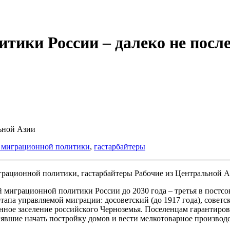
тики России – далеко не посл
ьной Азии
 миграционной политики
,
гастарбайтеры
Рабочие из Центральной А
играционной политики России до 2030 года – третья в постсове
апа управляемой миграции: досоветский (до 1917 года), советс
ванное заселение российского Черноземья. Поселенцам гарантиро
явшие начать постройку домов и вести мелкотоварное производс