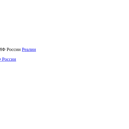
Реалии
 России