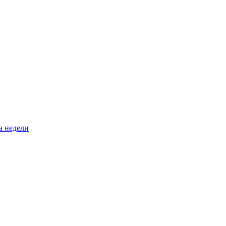
а недели