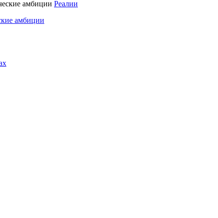
Реалии
ские амбиции
ах