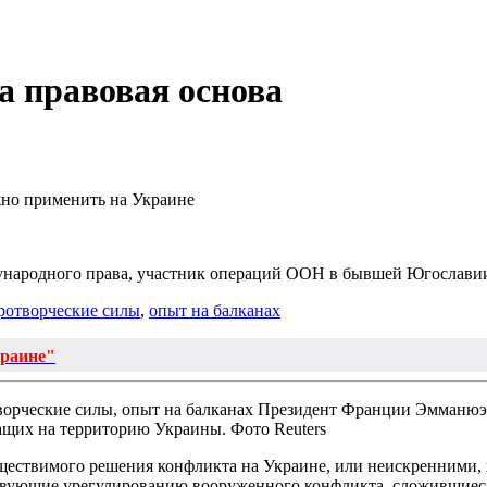
а правовая основа
но применить на Украине
ународного права, участник операций ООН в бывшей Югослави
ротворческие силы
,
опыт на балканах
краине"
Президент Франции Эмманюэл
ащих на территорию Украины. Фото Reuters
ществимого решения конфликта на Украине, или неискренними,
бствующие урегулированию вооруженного конфликта, сложившиес