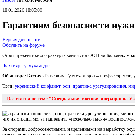
18.01.2026 18:05:00
Гарантиям безопасности нужн
Версия для печати
Обсудить на форуме
Опыт превентивного развертывания сил ООН на Балканах мож
Бахтияр Тузмухамедов
Об авторе:
Бахтияр Раисович Тузмухамедов – профессор межд
Тэги:
украинский конфликт
,
оон
,
практика урегулирования
,
ми
Все статьи по теме
"Специальная военная операция на У
что их страны могут направить «несколько тысяч» военнослуж
За спорами, добросовестными, нацеленными на выработку осу
стремления к его поиску, забылись средства и методы, спосо