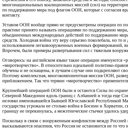
многонациональных коалиционных миссий (сил) на территории
по поддержанию мира под флагом ООН, которые с согласия вр
контакту.
Уставом ООН вообще прямо не предусмотрены операции по под
практике принято называть операциями по поддержанию мира,
объединенных международных действий по поддержанию мира, 
средств. Холодная война эту веру серьезно поколебала, но то 
использованием легковооруженных военных формирований, вы
Впрочем, были примеры развертывания сил с тяжелым вооруж
Оговорюсь: на английском языке такие операции именуются «p
«миротворчество». В относительно идеальной политико-право
обучены и не оснащены, в лучшем случае они подкрепляют сво
Поэтому комплексная, многокомпонентная миссия ООН, разверн
приближением. Так что термин «миротворчество» применител
Крупнейшей операцией ООН были и остаются Силы по охране
Северной Македонии вдоль границ с Албанией и тогда еще Со
неловко именовавшейся Бывшей Югославской Республикой Мак
государства угрожала не столько война в Боснии и Хорватии,
границу не перекинулась, а межэтнические стычки удалось уде
Поскольку в связи с вооруженным конфликтом между Россией 
высказываются опасения, что Россия не остановится не то что 