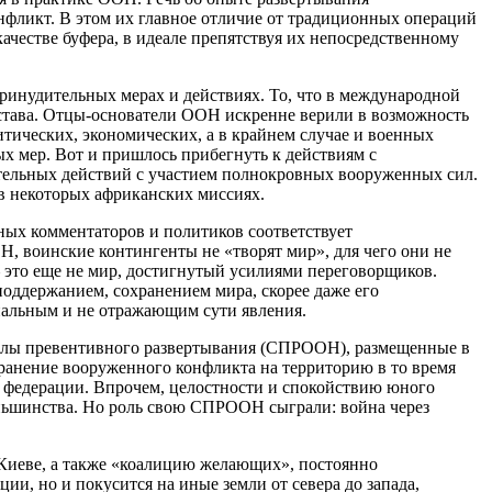
нфликт. В этом их главное отличие от традиционных операций
честве буфера, в идеале препятствуя их непосредственному
ринудительных мерах и действиях. То, что в международной
става. Отцы-основатели ООН искренне верили в возможность
ических, экономических, а в крайнем случае и военных
ых мер. Вот и пришлось прибегнуть к действиям с
ельных действий с участием полнокровных вооруженных сил.
в некоторых африканских миссиях.
нных комментаторов и политиков соответствует
, воинские контингенты не «творят мир», для чего они не
 это еще не мир, достигнутый усилиями переговорщиков.
оддержанием, сохранением мира, скорее даже его
альным и не отражающим сути явления.
лы превентивного развертывания (СПРООН), размещенные в
ранение вооруженного конфликта на территорию в то время
федерации. Впрочем, целостности и спокойствию юного
меньшинства. Но роль свою СПРООН сыграли: война через
 Киеве, а также «коалицию желающих», постоянно
ии, но и покусится на иные земли от севера до запада,