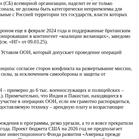
(СБ) всемирной организации, наделит ее не только
сонала, не должны быть категорически неприемлемы для
ные с Россией территории тех государств, власти которых
кроном еще в феврале 2024 года и поддержанные британским
ионировавшие в контингент «коалиции желающих», заведомо
м. «НГ» от 09.03.25).
я Уставом ООН, который допускает проведение операций
ципа: согласие сторон конфликта на развертывание миссии,
 силы, за исключением самообороны и защиты от
Н – примерно до 6 тыс. военнослужащих и полицейских –
.). Примечательно, что Индия и Пакистан, находящиеся в
участие в операциях ООН, если им грамотно распорядиться,
доставляемую технику – арендную плату и возрастающие
дения и программы, резко урезали, а то и вовсе прекратили
о года. Проект бюджета США на 2026 год не предполагает
ание инвестиционного Фонда развития «Америка прежде