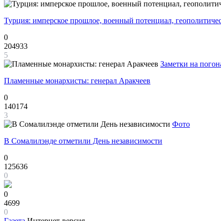
Турция: имперское прошлое, военный потенциал, геополитиче
0
204933
5
Заметки на погон
Пламенные монархисты: генерал Аракчеев
0
140174
3
Фото
В Сомалилэнде отметили День независимости
0
125636
0
0
4699
0
Газета
Интернет-версия