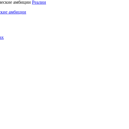
Реалии
ские амбиции
ах