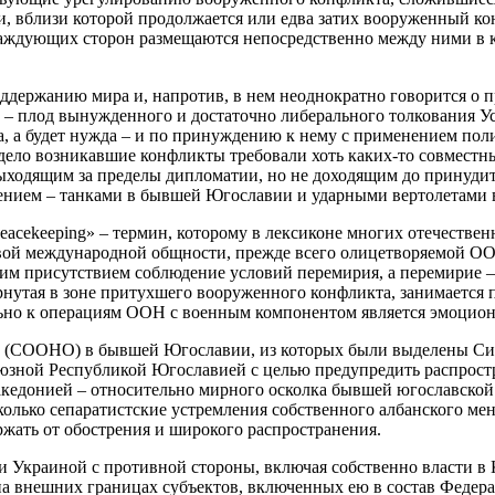
, вблизи которой продолжается или едва затих вооруженный ко
аждующих сторон размещаются непосредственно между ними в ка
держанию мира и, напротив, в нем неоднократно говорится о п
 – плод вынужденного и достаточно либерального толкования У
а будет нужда – и по принуждению к нему с применением полит
и дело возникавшие конфликты требовали хоть каких-то совместн
ходящим за пределы дипломатии, но не доходящим до принудит
ением – танками в бывшей Югославии и ударными вертолетами 
eacekeeping» – термин, которому в лексиконе многих отечестве
вой международной общности, прежде всего олицетворяемой ООН
им присутствием соблюдение условий перемирия, а перемирие –
утая в зоне притухшего вооруженного конфликта, занимается п
ьно к операциям ООН с военным компонентом является эмоцион
 (СООНО) в бывшей Югославии, из которых были выделены Си
юзной Республикой Югославией с целью предупредить распрост
едонией – относительно мирного осколка бывшей югославской 
 сколько сепаратистские устремления собственного албанского 
ржать от обострения и широкого распространения.
и Украиной с противной стороны, включая собственно власти в
на внешних границах субъектов, включенных ею в состав Федерац