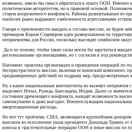
возможно, имело бы смысл обратиться к опыту ООН. Именно ма
политическим авторитетом, но и правовой основой. Полномоч
сторон вооруженного конфликта. Районы развертывания по при
наиболее рьяно выражают озабоченность агрессивными устрем
Говоря о приемлемости мандата и состава миссии, не будем 
премьером Киром Стармером идеи развертывания на территор
неприемлемы для России, поскольку выглядят симбиозом оккуп
Да и не похоже, чтобы такие силы могли бы заручиться манд
региональными организациями, но с согласия и под руководст
Напомню: практика организации и проведения операций по по
беспристрастность миссии, включая ее воинский компонент, п
преднамеренных действий по подрыву мер, предусмотренных 
Ну а какие национальные контингенты не вызовут неприятия с
выделяют Непал, Руанда, Бангладеш, Индия. Далее со значител
состоянии дремлющего конфликта, находят возможность высвоб
самоокупаемо и даже выгодно. Военнослужащим национальных 
амортизационные расходы.
Но вот тут проблема. США, являющиеся крупнейшим донором в
выплаты во исполнение указа президента Дональда Трампа от 4
взносы в «расточительные операции ООН и иные миссии по п