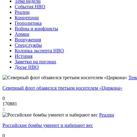
Тема недели
События НВО
Реалии
Концепции
Геополитика
Войны и конфликты
Армии
Вооружения
Спецслужбы
Колонка эксперта НВО
История
Заметки на погонах
Досье НВО
Тем
Северный флот обзавелся третьим носителем «Циркона»
0
170881
8
Реалии
Российские бомбы умнеют и набирают вес
0