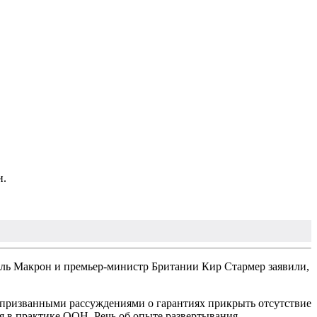
и.
ь Макрон и премьер-министр Британии Кир Стармер заявили,
 призванными рассуждениями о гарантиях прикрыть отсутствие
я в практике ООН. Речь об опыте развертывания