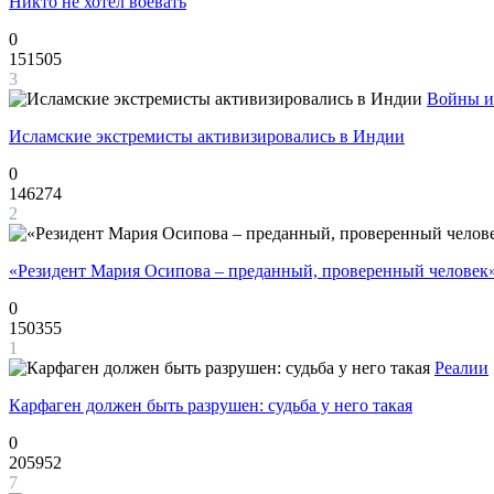
Никто не хотел воевать
0
151505
3
Войны и
Исламские экстремисты активизировались в Индии
0
146274
2
«Резидент Мария Осипова – преданный, проверенный человек
0
150355
1
Реалии
Карфаген должен быть разрушен: судьба у него такая
0
205952
7