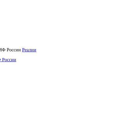
Реалии
 России