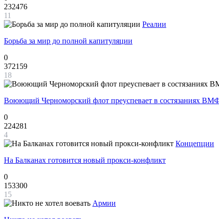
232476
11
Реалии
Борьба за мир до полной капитуляции
0
372159
18
Воюющий Черноморский флот преуспевает в состязаниях ВМФ
0
224281
4
Концепции
На Балканах готовится новый прокси-конфликт
0
153300
15
Армии