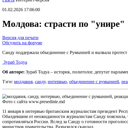
01.02.2026 17:06:00
Молдова: страсти по "унире"
Версия для печати
Обсудить на форуме
Санду поддержала объединение с Румынией и вызвала протест
Зураб Тодуа
Об авторе:
Зураб Тодуа – историк, политолог, депутат парлам
Тэги:
молдавия
,
санду
,
интервью
,
объединение с румынией
,
реа
Фото с сайта www.presedinte.md
11 января в интервью британским журналистам президент Респ
Обалдевшим от неожиданности журналистам Санду пояснила, чт
сопротивляться России. Вслед за Санду о готовности проголо
министров правительства. Разразился скандал.