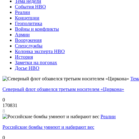
Тема недели
События НВО
Реалии
Концепции
Геополитика
Войны и конфликты
Армии
Вооружения
Спецслужбы
Колонка эксперта НВО
История
Заметки на погонах
Досье НВО
Тем
Северный флот обзавелся третьим носителем «Циркона»
0
170831
8
Реалии
Российские бомбы умнеют и набирают вес
0