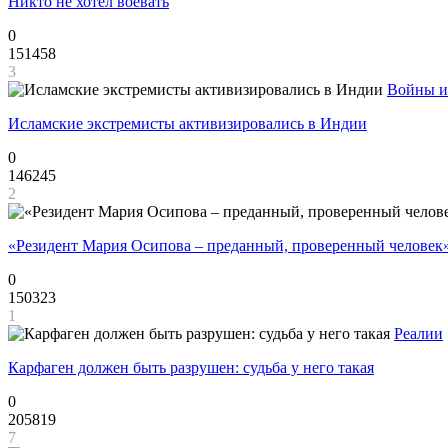
Никто не хотел воевать
0
151458
3
Войны и
Исламские экстремисты активизировались в Индии
0
146245
2
«Резидент Мария Осипова – преданный, проверенный человек
0
150323
1
Реалии
Карфаген должен быть разрушен: судьба у него такая
0
205819
7