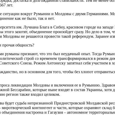
 порядка, достатка и долгожданной стабильности. Тем не менее 
67 лет.
е ситуации вокруг Румынии и Молдовы с двумя Германиями. Мол
инение как не было, так и нет.
верситета им. Лучиана Блага в Сибиу, красивом городе на западе
 этого захотят, объединение произойдет сразу. Но дело в том, 
ти Молдовы не решаются провести такой референдум. Заранее изв
 и прочая общность?
ми румыны признают, что это был неудачный опыт. Тогда Румын
Политический строй со временем трансформировался в режим дик
Советского Союза. Режим Антонеску запятнал себя участием в х
данство, но в основном для того, чтобы без хлопот отправить
опроса ликвидации Молдовы и включения ее в Румынию. Здравом
ной Бессарабии, которые ныне входят в состав Украины, хотя до
ию регион также входил целиком.
ва будет судьба непризнанной Приднестровской Молдавской рес
 миротворческий контингент и части, которые охраняют склад 
ив объединения настроена и Гагаузия – автономное территориаль