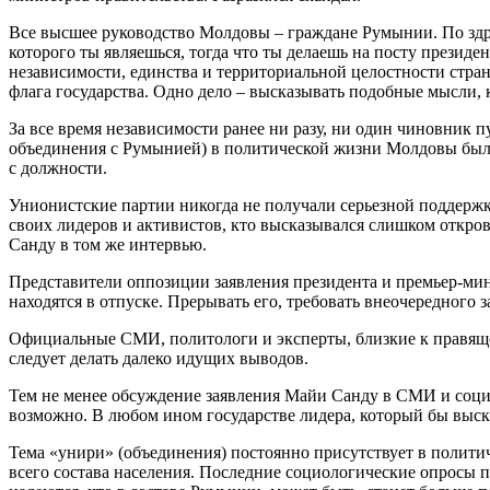
Все высшее руководство Молдовы – граждане Румынии. По здр
которого ты являешься, тогда что ты делаешь на посту презид
независимости, единства и территориальной целостности стра
флага государства. Одно дело – высказывать подобные мысли, 
За все время независимости ранее ни разу, ни один чиновник 
объединения с Румынией) в политической жизни Молдовы были 
с должности.
Унионистские партии никогда не получали серьезной поддержки
своих лидеров и активистов, кто высказывался слишком откро
Санду в том же интервью.
Представители оппозиции заявления президента и премьер-мини
находятся в отпуске. Прерывать его, требовать внеочередного 
Официальные СМИ, политологи и эксперты, близкие к правящей 
следует делать далеко идущих выводов.
Тем не менее обсуждение заявления Майи Санду в СМИ и социал
возможно. В любом ином государстве лидера, который бы выска
Тема «унири» (объединения) постоянно присутствует в полити
всего состава населения. Последние социологические опросы п