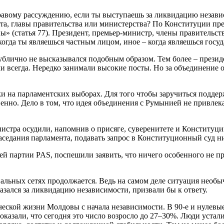
авому рассуждению, если ты выступаешь за ликвидацию независ
ента, главы правительства или министерства? По Конституции пр
ны» (статья 77). Президент, премьер-министр, члены правитель
когда ты являешься частным лицом, иное – когда являешься госу
публично не высказывался подобным образом. Тем более – прези
всегда. Нередко занимали высокие посты. Но за объединение от
 на парламентских выборах. Для того чтобы заручиться поддерж
венно. Дело в том, что идея объединения с Румынией не привле
стра осудили, напомнив о присяге, суверенитете и Конституции
заседания парламента, подавать запрос в Конституционный суд н
партии PAS, поспешили заявить, что ничего особенного не прои
ьных сетях продолжается. Ведь на самом деле ситуация необычн
зался за ликвидацию независимости, призвали бы к ответу.
ческой жизни Молдовы с начала независимости. В 90-е и нулев
оказали, что сегодня это число возросло до 27–30%. Люди уста