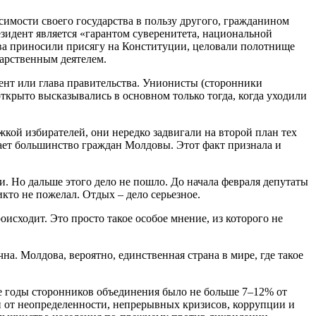
имости своего государства в пользу другого, гражданином
езидент является «гарантом суверенитета, национальной
ства приносили присягу на Конституции, целовали полотнище
дарственным деятелем.
дент или глава правительства. Унионисты (сторонники
крыто высказывались в основном только тогда, когда уходили
кой избирателей, они нередко задвигали на второй план тех
кает большинство граждан Молдовы. Этот факт признала и
. Но дальше этого дело не пошло. До начала февраля депутаты
икто не пожелал. Отдых – дело серьезное.
сходит. Это просто такое особое мнение, из которого не
а. Молдова, вероятно, единственная страна в мире, где такое
ые годы сторонников объединения было не больше 7–12% от
ли от неопределенности, непрерывных кризисов, коррупции и