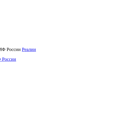
Реалии
 России