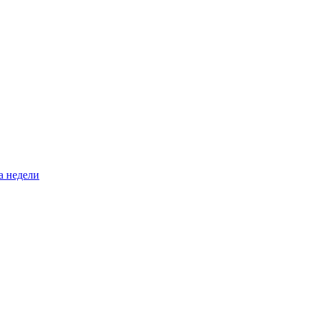
а недели