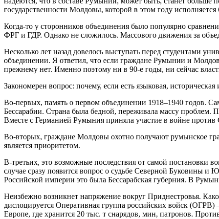
надеются, что в составе Румынии, может быть, станет больше
государственности Молдовы, которой в этом году исполняется 6
Когда-то у сторонников объединения было популярно сравнени
ФРГ и ГДР. Однако не сложилось. Массового движения за объед
Несколько лет назад довелось выступать перед студентами уни
объединении. Я ответил, что если граждане Румынии и Молдовы
прежнему нет. Именно поэтому ни в 90-е годы, ни сейчас влас
Закономерен вопрос: почему, если есть языковая, историческая
Во-первых, память о первом объединении 1918–1940 годов. Са
Бессарабии. Страна была бедной, переживала массу проблем. 
Вместе с Германией Румыния приняла участие в войне против 
Во-вторых, граждане Молдовы охотно получают румынское граж
является приоритетом.
В-третьих, это возможные последствия от самой постановки в
случае сразу появится вопрос о судьбе Северной Буковины и Юж
Российской империи это была Бессарабская губерния. В Румын
Неизбежно возникнет напряжение вокруг Приднестровья. Како
дислоцируется Оперативная группа российских войск (ОГРВ) –
Европе, где хранится 20 тыс. т снарядов, мин, патронов. Прот