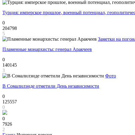
Турция: имперское прошлое, военный потенциал, геополитиче
0
204798
5
Заметки на погон
Пламенные монархисты: генерал Аракчеев
0
140145
3
Фото
В Сомалилэнде отметили День независимости
0
125557
0
0
7926
2
Газета
Интернет-версия