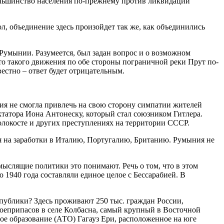
большинство населения по-прежнему против ликвидации
, объединение здесь произойдет так же, как объединились
 Румынии. Разумеется, был задан вопрос и о возможном
что такого движения по обе стороны пограничной реки Прут по-
естно – ответ будет отрицательным.
ия не смогла привлечь на свою сторону симпатии жителей
татора Иона Антонеску, который стал союзником Гитлера.
олокосте и других преступлениях на территории СССР.
ся на заработки в Италию, Португалию, Британию. Румыния не
ыслящие политики это понимают. Речь о том, что в этом
 1940 года составляли единое целое с Бессарабией. В
публики? Здесь проживают 250 тыс. граждан России,
боеприпасов в селе Колбасна, самый крупный в Восточной
ное образование (АТО) Гагауз Ери, расположенное на юге