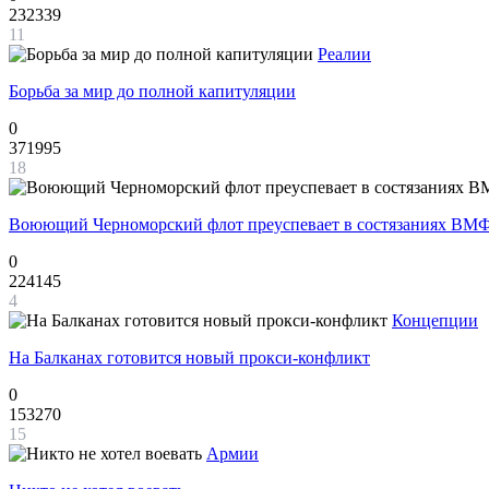
232339
11
Реалии
Борьба за мир до полной капитуляции
0
371995
18
Воюющий Черноморский флот преуспевает в состязаниях ВМФ
0
224145
4
Концепции
На Балканах готовится новый прокси-конфликт
0
153270
15
Армии