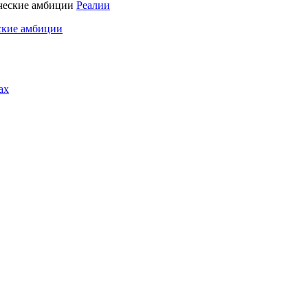
Реалии
ские амбиции
ах