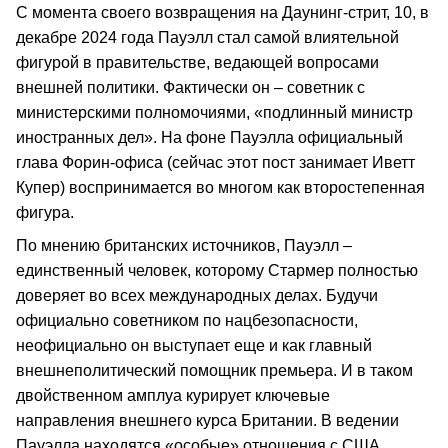
С момента своего возвращения на Даунинг-стрит, 10, в
декабре 2024 года Пауэлл стал самой влиятельной
фигурой в правительстве, ведающей вопросами
внешней политики. Фактически он – советник с
министерскими полномочиями, «подлинный министр
иностранных дел». На фоне Пауэлла официальный
глава Форин-офиса (сейчас этот пост занимает Иветт
Купер) воспринимается во многом как второстепенная
фигура.
По мнению британских источников, Пауэлл –
единственный человек, которому Стармер полностью
доверяет во всех международных делах. Будучи
официально советником по нацбезопасности,
неофициально он выступает еще и как главный
внешнеполитический помощник премьера. И в таком
двойственном амплуа курирует ключевые
направления внешнего курса Британии. В ведении
Пауэлла находятся «особые» отношения с США,