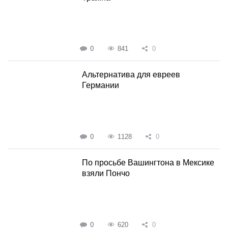
0
841
0
Альтернатива для евреев
Германии
0
1128
0
По просьбе Вашингтона в Мексике
взяли Пончо
0
620
0