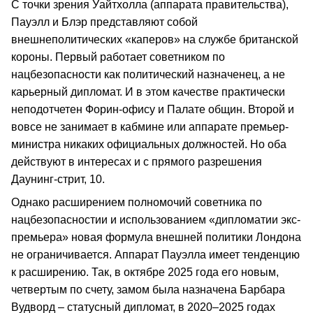
С точки зрения Уайтхолла (аппарата правительства),
Пауэлл и Блэр представляют собой
внешнеполитических «каперов» на службе британской
короны. Первый работает советником по
нацбезопасности как политический назначенец, а не
карьерный дипломат. И в этом качестве практически
неподотчетен Форин-офису и Палате общин. Второй и
вовсе не занимает в кабмине или аппарате премьер-
министра никаких официальных должностей. Но оба
действуют в интересах и с прямого разрешения
Даунинг-стрит, 10.
Однако расширением полномочий советника по
нацбезопасностии и использованием «дипломатии экс-
премьера» новая формула внешней политики Лондона
не ограничивается. Аппарат Пауэлла имеет тенденцию
к расширению. Так, в октябре 2025 года его новым,
четвертым по счету, замом была назначена Барбара
Вудворд – статусный дипломат, в 2020–2025 годах