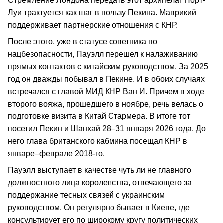
Стремление Лондона передать этот архипелаг Порт-
Луи трактуется как шаг в пользу Пекина. Маврикий
поддерживает партнерские отношения с КНР.
После этого, уже в статусе советника по
нацбезопасности, Пауэлл перешел к налаживанию
прямых контактов с китайским руководством. За 2025
год он дважды побывал в Пекине. И в обоих случаях
встречался с главой МИД КНР Ван И. Причем в ходе
второго вояжа, прошедшего в ноябре, речь велась о
подготовке визита в Китай Стармера. В итоге тот
посетил Пекин и Шанхай 28–31 января 2026 года. До
него глава британского кабмина посещал КНР в
январе–феврале 2018-го.
Пауэлл выступает в качестве чуть ли не главного
должностного лица королевства, отвечающего за
поддержание тесных связей с украинским
руководством. Он регулярно бывает в Киеве, где
консультирует его по широкому кругу политических