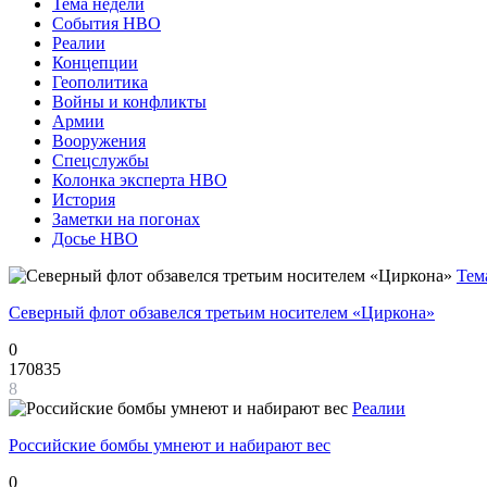
Тема недели
События НВО
Реалии
Концепции
Геополитика
Войны и конфликты
Армии
Вооружения
Спецслужбы
Колонка эксперта НВО
История
Заметки на погонах
Досье НВО
Тем
Северный флот обзавелся третьим носителем «Циркона»
0
170835
8
Реалии
Российские бомбы умнеют и набирают вес
0