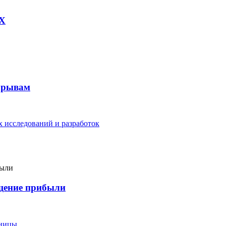
AX
рорывам
 исследований и разработок
ащение прибыли
еницы