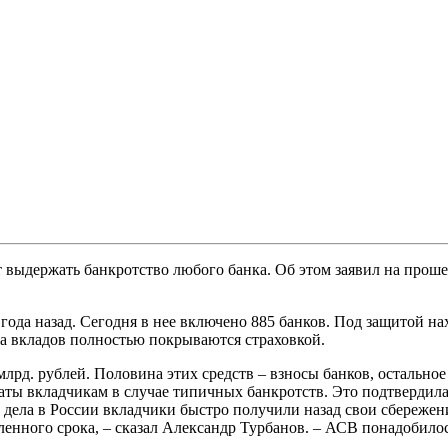
ет выдержать банкротство любого банка. Об этом заявил на пр
а года назад. Сегодня в нее включено 885 банков. Под защитой 
ла вкладов полностью покрываются страховкой.
лрд. рублей. Половина этих средств – взносы банков, остальное
аты вкладчикам в случае типичных банкротств. Это подтвердила
о дела в России вкладчики быстро получили назад свои сбереж
енного срока, – сказал Александр Турбанов. – АСВ понадобилось