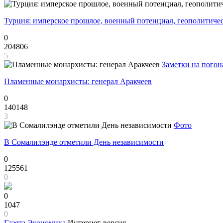
Турция: имперское прошлое, военный потенциал, геополитиче
0
204806
5
Заметки на погон
Пламенные монархисты: генерал Аракчеев
0
140148
3
Фото
В Сомалилэнде отметили День независимости
0
125561
0
0
1047
0
Газета
Экономика
Интернет-версия