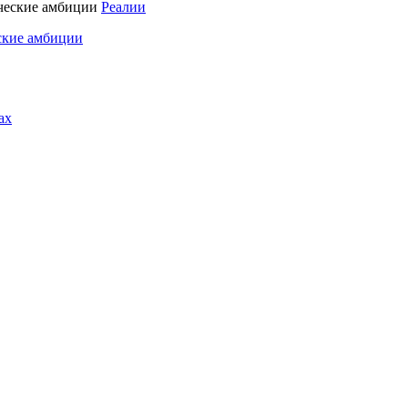
Реалии
ские амбиции
ах