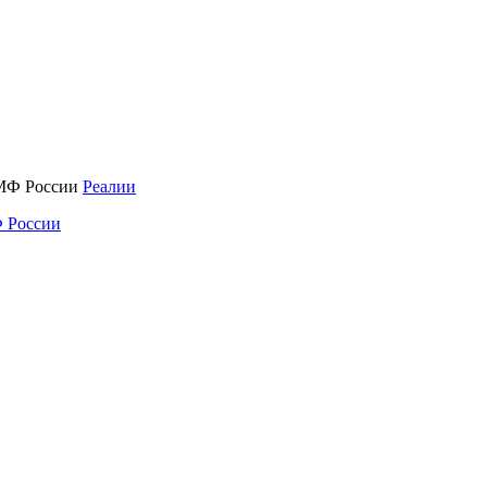
Реалии
 России