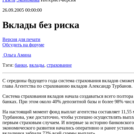
26.09.2005 00:00:00
Вклады без риска
Версия для печати
Обсудить на форуме
Ольга Амина
Тэги:
банки
,
вклады
,
страхование
C середины будущего года система страхования вкладов смож
глава Агентства по страхованию вкладов Александр Турбанов.
Система страхования вкладов начала создаваться всего полтор
банках. При этом около 40% депозитной базы и более 98% чис
На настоящий момент фонд выплат агентства составляет 11,55 м
Турбанова, уже достаточно, чтобы успешно осуществлять выпл
первым страховым случаем. И впервые за историю банковског
экономического развития начались оперативно и ранее установл
вкладчики забрали 72% всей суммы выплат».