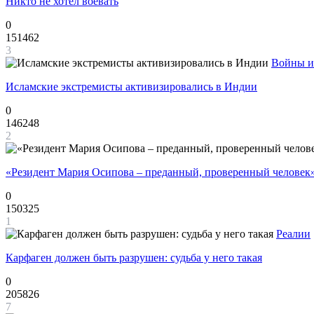
Никто не хотел воевать
0
151462
3
Войны и
Исламские экстремисты активизировались в Индии
0
146248
2
«Резидент Мария Осипова – преданный, проверенный человек
0
150325
1
Реалии
Карфаген должен быть разрушен: судьба у него такая
0
205826
7