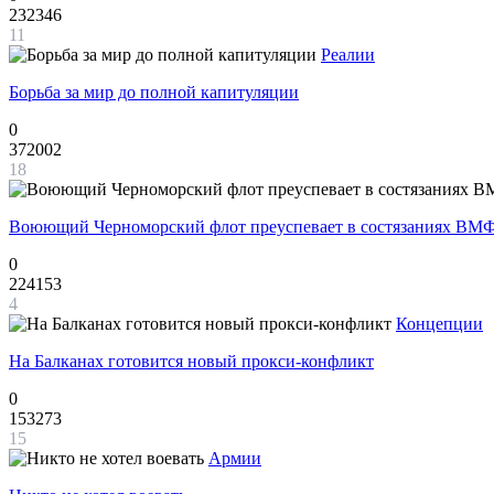
232346
11
Реалии
Борьба за мир до полной капитуляции
0
372002
18
Воюющий Черноморский флот преуспевает в состязаниях ВМФ
0
224153
4
Концепции
На Балканах готовится новый прокси-конфликт
0
153273
15
Армии