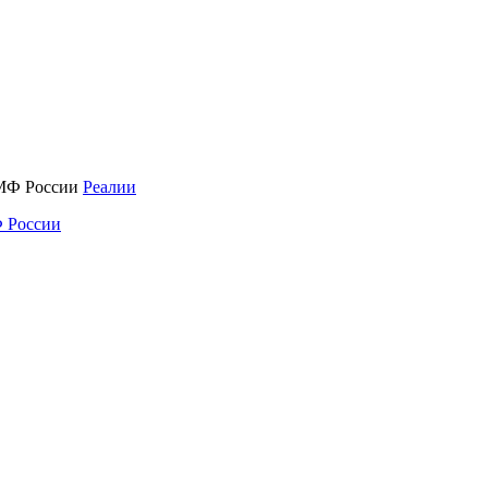
Реалии
 России