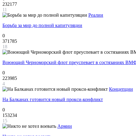
232177
11
Реалии
Борьба за мир до полной капитуляции
0
371785
18
Воюющий Черноморский флот преуспевает в состязаниях ВМФ
0
223985
4
Концепции
На Балканах готовится новый прокси-конфликт
0
153234
15
Армии