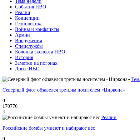
Тема недели
События НВО
Реалии
Концепции
Геополитика
Войны и конфликты
Армии
Вооружения
Спецслужбы
Колонка эксперта НВО
История
Заметки на погонах
Досье НВО
Тем
Северный флот обзавелся третьим носителем «Циркона»
0
170776
8
Реалии
Российские бомбы умнеют и набирают вес
0