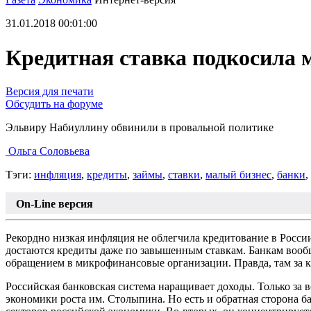
31.01.2018 00:01:00
Кредитная ставка подкосила 
Версия для печати
Обсудить на форуме
Эльвиру Набиуллину обвинили в провальной политике
Ольга Соловьева
Тэги:
инфляция
,
кредиты
,
займы
,
ставки
,
малый бизнес
,
банки
,
On-Line версия
Рекордно низкая инфляция не облегчила кредитование в России
достаются кредиты даже по завышенным ставкам. Банкам вообщ
обращением в микрофинансовые организации. Правда, там за к
Российская банковская система наращивает доходы. Только за 
экономики роста им. Столыпина. Но есть и обратная сторона 