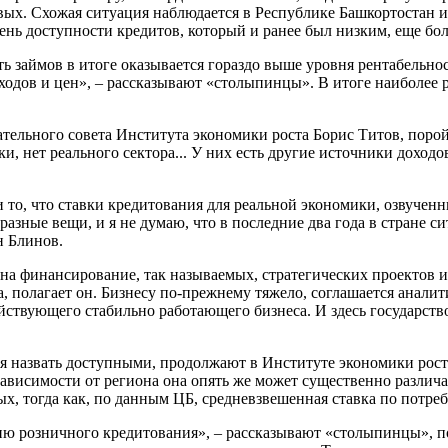
вых. Схожая ситуация наблюдается в Республике Башкортостан 
овень доступности кредитов, который и ранее был низким, еще б
ть займов в итоге оказывается гораздо выше уровня рентабельно
оходов и цен», – рассказывают «столыпинцы». В итоге наиболее
ательного совета Института экономики роста Борис Титов, порой
, нет реального сектора... У них есть другие источники доходов.
то, что ставки кредитования для реальной экономики, озвученн
разные вещи, и я не думаю, что в последние два года в стране 
н Блинов.
 на финансирование, так называемых, стратегических проектов 
са, полагает он. Бизнесу по-прежнему тяжело, соглашается ана
йствующего стабильно работающего бизнеса. И здесь государст
зя назвать доступными, продолжают в Институте экономики рост
зависимости от региона она опять же может существенно различа
х, тогда как, по данным ЦБ, средневзвешенная ставка по потреб
ю розничного кредитования», – рассказывают «столыпинцы», по