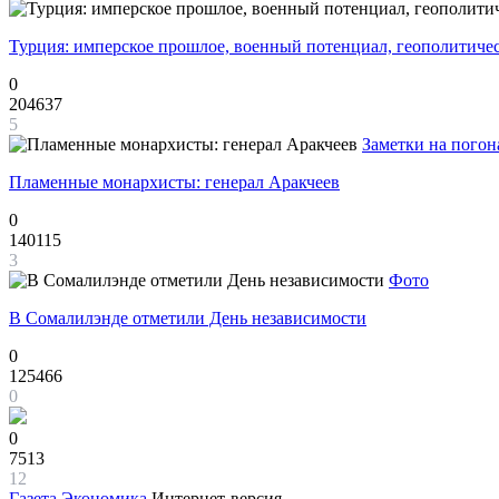
Турция: имперское прошлое, военный потенциал, геополитиче
0
204637
5
Заметки на погон
Пламенные монархисты: генерал Аракчеев
0
140115
3
Фото
В Сомалилэнде отметили День независимости
0
125466
0
0
7513
12
Газета
Экономика
Интернет-версия