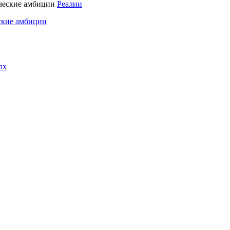
Реалии
ские амбиции
ах