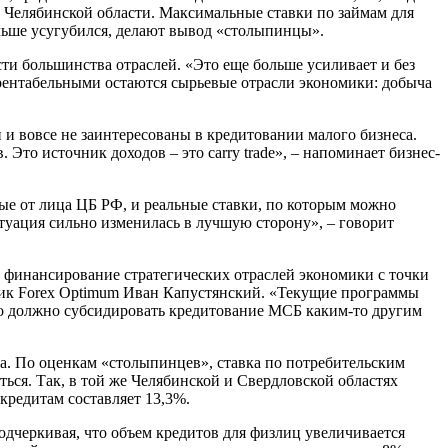
и Челябинской области. Максимальные ставки по займам для
ольше усугубился, делают вывод «столыпинцы».
сти большинства отраслей. «Это еще больше усиливает и без
 рентабельными остаются сырьевые отрасли экономики: добыча
 и вовсе не заинтересованы в кредитовании малого бизнеса.
 Это источник доходов – это carry trade», – напоминает бизнес-
ые от лица ЦБ РФ, и реальные ставки, по которым можно
ситуация сильно изменилась в лучшую сторону», – говорит
и финансирование стратегических отраслей экономики с точки
литик Forex Optimum Иван Капустянский. «Текущие программы
во должно субсидировать кредитование МСБ каким-то другим
а. По оценкам «столыпинцев», ставка по потребительским
ться. Так, в той же Челябинской и Свердловской областях
кредитам составляет 13,3%.
дчеркивая, что объем кредитов для физлиц увеличивается