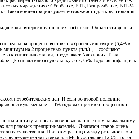
ию к расширению малого кредитования бизнеса и населения», –
нансовых учреждениях: Сбербанке, ВТБ, Газпромбанке, ВТБ24
ич. «Такая концентрация сужает возможности для кредитования
ринадлежали пятерке крупнейших госбанков. Однако эти деньги
нь реальная процентная ставка. «Уровень инфляции (5,4% в
ак минимум на 2 процентных пункта (п.п.)», – сообщают
ивело к снижению ставки, продолжает Алехнович. И на
абре ЦБ снизил ключевую ставку до 7,75%. Годовая инфляция к
ксом потребительских цен. И если во второй половине
азрыв был куда меньше – 11% годовых против 6-процентной
ксперты института, проанализировав данные по максимальному
ках для рядовых предпринимателей. «Диапазон ставок очень
егионах существенна. При этом разница между реальностью и
а, средневзвешенная ставка для МСБ составляет 12,6%, тогда