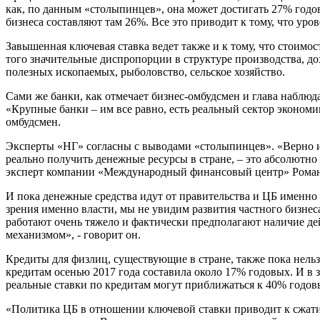
как, по данным «столыпинцев», она может достигать 27% годо
бизнеса составляют там 26%. Все это приводит к тому, что ур
Завышенная ключевая ставка ведет также и к тому, что стоимос
того значительные диспропорции в структуре производства, д
полезных ископаемых, рыболовство, сельское хозяйство.
Сами же банки, как отмечает бизнес-омбудсмен и глава наблюд
«Крупные банки – им все равно, есть реальный сектор экономики
омбудсмен.
Эксперты «НГ» согласны с выводами «столыпинцев». «Верно и 
реально получить денежные ресурсы в стране, – это абсолютно 
эксперт компании «Международный финансовый центр» Рома
И пока денежные средства идут от правительства и ЦБ именно
зрения именно власти, мы не увидим развития частного бизне
работают очень тяжело и фактически предполагают наличие де
механизмом», - говорит он.
Кредиты для физлиц, существующие в стране, также пока нель
кредитам осенью 2017 года составила около 17% годовых. И в 
реальные ставки по кредитам могут приближаться к 40% годовы
«Политика ЦБ в отношении ключевой ставки приводит к сжати