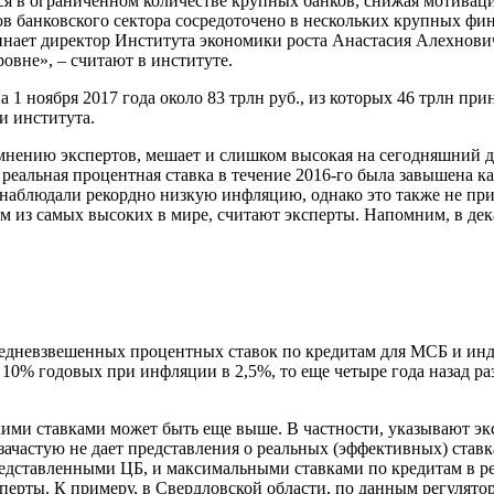
ся в ограниченном количестве крупных банков, снижая мотивац
 банковского сектора сосредоточено в нескольких крупных фи
оминает директор Института экономики роста Анастасия Алехнов
овне», – считают в институте.
а 1 ноября 2017 года около 83 трлн руб., из которых 46 трлн п
и института.
мнению экспертов, мешает и слишком высокая на сегодняшний де
реальная процентная ставка в течение 2016-го была завышена к
 наблюдали рекордно низкую инфляцию, однако это также не пр
м из самых высоких в мире, считают эксперты. Напомним, в дек
дневзвешенных процентных ставок по кредитам для МСБ и инде
а 10% годовых при инфляции в 2,5%, то еще четыре года назад р
кими ставками может быть еще выше. В частности, указывают э
зачастую не дает представления о реальных (эффективных) став
редставленными ЦБ, и максимальными ставками по кредитам в р
перты. К примеру, в Свердловской области, по данным регулятор