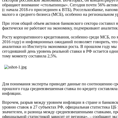
секторов российской экономики. Во-вторых, он концентрирует
обращают внимание «столыпинцы». Сегодня почти 56% активов
(с начала 2018-го присоединен к ВТБ), Россельхозбанке, нап
малого и среднего бизнеса (МСБ), особенно на региональном ур
При этом общий объем активов банковского сектора составил н
фактически не работают на экономику, подчеркивают аналитик
Росту корпоративного кредитования, особенно среди МСБ, по 
2016 году) и инфляционных ожиданий позволяет говорить, что 
аналитики из Института экономики роста. В прошлом году мы
сегодняшний день уровень реальной ставки в РФ остается одни
тому моменту составила 2,5%.
Для понимания эксперты приводят данные по соотношению сре
прошлого года средневзвешенная ставка по кредиту составлял
инфляции.
Впрочем, разрыв между уровнем инфляции в стране и банковс
уровню ставок в 27 субъектах РФ, официальная статистика ЦБ 
значителен, и разница между средневзвешенными ставками, п
официальной статистикой зависит от региона», – сообщают экс