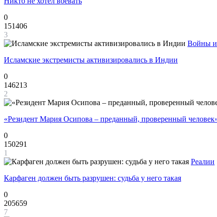
Никто не хотел воевать
0
151406
3
Войны и
Исламские экстремисты активизировались в Индии
0
146213
2
«Резидент Мария Осипова – преданный, проверенный человек
0
150291
1
Реалии
Карфаген должен быть разрушен: судьба у него такая
0
205659
7