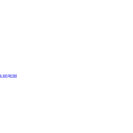
а недели