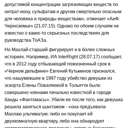
допустимой концентрации загрязняющих веществ по
нитрат-иону, сульфатам и другим смертельно опасным
для человека и природы веществам», отмечает «АиФ.
Черноземье» (21.07.15). Однако по обоим случаям не
известно о каких-то серьезных последствиях для
руководства ТоАЗа.
Но Махлай-старший фигурирует и в более сложных
историях. Например, ИА InterRight (28.07.17) сообщает,
что в 2012 году отбывающий пожизненный срок в
«Черном дельфине» Евгений Кутьминов признался,
что нашумевшее в 1997 году убийство девушки из
эскорта Елены Поваляевой в Тольятти было
совершено членами печально известной в городе
банды «Фантомасы». Убили ее после того, как девушка
решила заняться шантажом - «она предъявила
Махлаю ультиматум: либо он покупает ей
двухкомнатную квартиру, либо она обнародует