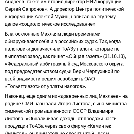
Андреев, также им вторил директор НИИ коррупции
Сергей Сапронов». А директор Центра политической
информации Алексей Мухин, написал на эту тему
целое «социологическое исследование».
Благосклонные Махлаям люди временами
обнаруживают себя и в российских судах. Так, когда
налоговики доначислили ТоАЗу налоги, которые не
выплатил завод, как пишет «Общая газета» (31.10.13),
«Федеральный арбитражный суд Московского округа
под председательством судьи Веры Черпухиной по
всей видимости решил освободить ОАО
«Тольяттиазот» от уплаты налогов».
Наконец, еще одним из «доверенных лиц Махлаев» на
родине СМИ называли Игоря Листова, сына министра
химической промышленности СССР Владимира
Листова. «Обналичивая доходы от продажи части
продукции ТоАЗа через свою фирму «Кеминтек
Лимитед», он внимательно следит, чтобы всем