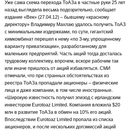
Уже сама схема перехода ТоАЗа в частные руки 25 лет
назад выглядела весьма подозрительно, сообщает
издание «Век» (27.04.12) – бывшему «красному
директору» Владимиру Махлаю удалось получить ТоАЗ
с минимальными издержками, по сути, гигантский
химкомбинат перешел к нему «по 3-му, упрощенному
варианту приватизации», разработанному для
маленьких предприятий. Часть акций тогда досталась
трудовому коллективу, впрочем, вскоре рабочим так
или иначе пришлось от акций избавляться. СМИ
отмечали, что при странных обстоятельствах из
реестра ТоАЗа пропадали акционеры – физические
лица и даже компании, в том числе иностранные.
«Широкую известность получил эпизод с ирландским
инвестором Eurotoaz Limited. Компания вложила $20
млн в развитие ТоАЗа в обмен на 10% его акций.
Впоследствии Eurotoaz Limited пропала из списка
акционеров, и после нескольких допэмиссий акций