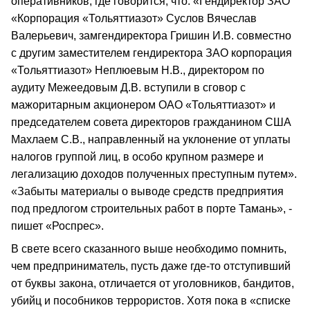
оперативников, где говорится, что: «Гендиректор ЗАО
«Корпорация «Тольяттиазот» Суслов Вячеслав
Валерьевич, замгендиректора Гришин И.В. совместно
с другим заместителем гендиректора ЗАО корпорация
«Тольяттиазот» Неплюевым Н.В., директором по
аудиту Межеедовым Д.В. вступили в сговор с
мажоритарным акционером ОАО «Тольяттиазот» и
председателем совета директоров гражданином США
Махлаем С.В., направленный на уклонение от уплаты
налогов группой лиц, в особо крупном размере и
легализацию доходов полученных преступным путем».
«Забыты материалы о выводе средств предприятия
под предлогом строительных работ в порте Тамань», -
пишет «Роспрес».
В свете всего сказанного выше необходимо помнить,
чем предприниматель, пусть даже где-то отступивший
от буквы закона, отличается от уголовников, бандитов,
убийц и пособников террористов. Хотя пока в «списке