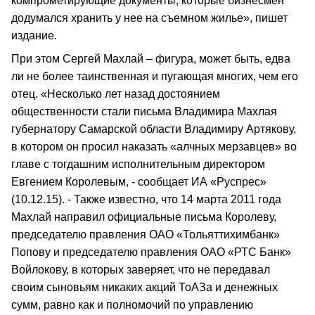
компрометирующие документы, которые бизнесмен
додумался хранить у нее на съемном жилье», пишет
издание.
При этом Сергей Махлай – фигура, может быть, едва
ли не более таинственная и пугающая многих, чем его
отец. «Несколько лет назад достоянием
общественности стали письма Владимира Махлая
губернатору Самарской области Владимиру Артякову,
в котором он просил наказать «алчных мерзавцев» во
главе с тогдашним исполнительным директором
Евгением Королевым, - сообщает ИА «Руспрес»
(10.12.15). - Также известно, что 14 марта 2011 года
Махлай направил официальные письма Королеву,
председателю правления ОАО «Тольяттихимбанк»
Попову и председателю правления ОАО «РТС Банк»
Войлокову, в которых заверяет, что не передавал
своим сыновьям никаких акций ТоАЗа и денежных
сумм, равно как и полномочий по управлению