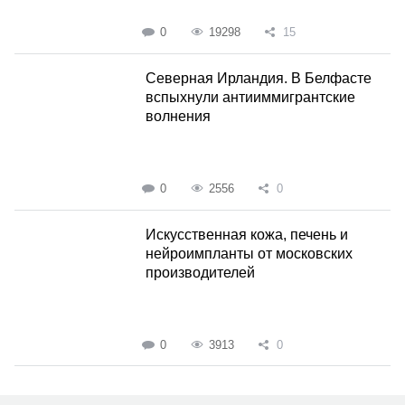
0
19298
15
Северная Ирландия. В Белфасте
вспыхнули антииммигрантские
волнения
0
2556
0
Искусственная кожа, печень и
нейроимпланты от московских
производителей
0
3913
0