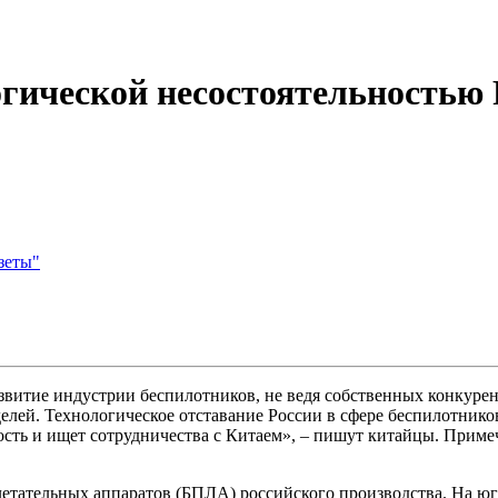
огической несостоятельностью
зеты"
азвитие индустрии беспилотников, не ведя собственных конкур
делей. Технологическое отставание России в сфере беспилотник
дость и ищет сотрудничества с Китаем», – пишут китайцы. Прим
етательных аппаратов (БПЛА) российского производства. На юге