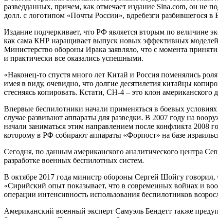
разведданных, причем, как отмечает издание Sina.com, он не 
долл. с логотипом «Почты России», вдребезги разбившегося в 
Издание подчеркивает, что РФ является вторым по величине эк
как сама КНР наращивает выпуск новых эффективных моделей. 
Министерство обороны Ирака заявляло, что с момента приняти
и практически все оказались успешными.
«Наконец-то спустя много лет Китай и Россия поменялись ролям
имея в виду, очевидно, что долгие десятилетия китайцы копир
стесняясь копировать. Кстати, CH-4 – это клон американского
Впервые беспилотники начали применяться в боевых условиях в
случае развивают аппараты для разведки. В 2007 году на воор
начали заниматься этим направлением после конфликта 2008 г
которому в РФ собирают аппараты «Форпост» на базе израильски
Сегодня, по данным американского аналитического центра Cente
разработке военных беспилотных систем.
В октябре 2017 года министр обороны Сергей Шойгу говорил, 
«Сирийский опыт показывает, что в современных войнах и воо
операции интенсивность использования беспилотников возросла
Американский военный эксперт Самуэль Бендетт также предупр