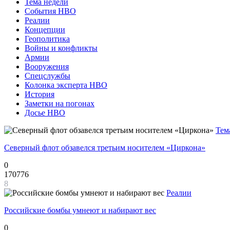
Тема недели
События НВО
Реалии
Концепции
Геополитика
Войны и конфликты
Армии
Вооружения
Спецслужбы
Колонка эксперта НВО
История
Заметки на погонах
Досье НВО
Тем
Северный флот обзавелся третьим носителем «Циркона»
0
170776
8
Реалии
Российские бомбы умнеют и набирают вес
0