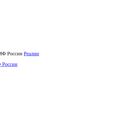
Реалии
 России