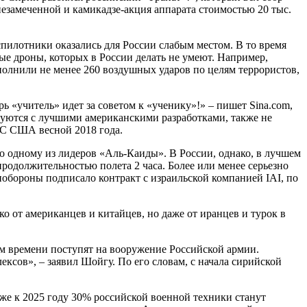
незамеченной и камикадзе-акция аппарата стоимостью 20 тыс.
спилотники оказались для России слабым местом. В то время
е дроны, которых в России делать не умеют. Например,
полнили не менее 260 воздушных ударов по целям террористов,
ь «учитель» идет за советом к «ученику»!» – пишет Sina.com,
внуются с лучшими американскими разработками, также не
ВВС США весной 2018 года.
о одному из лидеров «Аль-Каиды». В России, однако, в лучшем
родолжительностью полета 2 часа. Более или менее серьезно
нобороны подписало контракт с израильской компанией IAI, по
ко от американцев и китайцев, но даже от иранцев и турок в
м времени поступят на вооружение Российской армии.
ксов», – заявил Шойгу. По его словам, с начала сирийской
же к 2025 году 30% российской военной техники станут