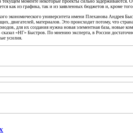
 в текущем моменте некоторые проекты сильно задерживаются. 
ется как из графика, так и из заявленных бюджетов и, кроме то
о экономического университета имени Плеханова Андрея Быстро
х, двигателей, материалов. Это происходит потому, что страна 
одов, для их создания нужна новая элементная база, новые ком
 сказал «НГ» Быстров. По мнению эксперта, в России достаточн
ные усилия.
AX