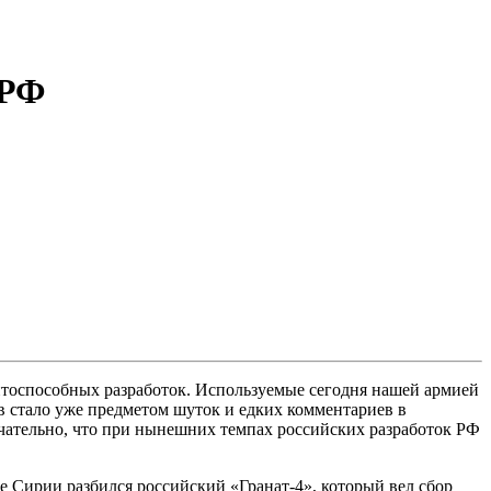
 РФ
ентоспособных разработок. Используемые сегодня нашей армией
ов стало уже предметом шуток и едких комментариев в
ечательно, что при нынешних темпах российских разработок РФ
 Сирии разбился российский «Гранат-4», который вел сбор