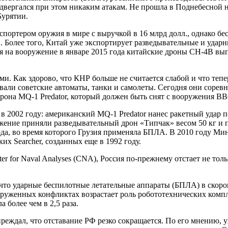
подвергался при этом никаким атакам. Не прошла в Поднебесной 
Бурятии.
спортером оружия в мире с выручкой в 16 млрд долл., однако бе
Более того, Китай уже экспортирует разведывательные и ударны
я на вооружение в январе 2015 года китайские дроны CH-4B вы
и. Как здорово, что КНР больше не считается слабой и что тепер
овали советские автоматы, танки и самолеты. Сегодня они соре
 дрона MQ-1 Predator, который должен быть снят с вооружения 
 2002 году: американский MQ-1 Predator нанес ракетный удар п
ужение приняли разведывательный дрон «Типчак» весом 50 кг и п
ода, во время которого Грузия применяла БПЛА. В 2010 году Ми
х Searcher, созданных еще в 1992 году.
r for Naval Analyses (CNA), Россия по-прежнему отстает не толь
что ударные беспилотные летательные аппараты (БПЛА) в скоро
руженных конфликтах возрастает роль робототехнических компле
 более чем в 2,5 раза.
еждал, что отставание РФ резко сокращается. По его мнению, у