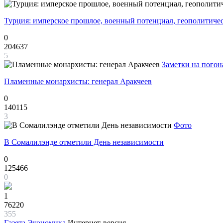
Турция: имперское прошлое, военный потенциал, геополитиче
0
204637
5
Заметки на погон
Пламенные монархисты: генерал Аракчеев
0
140115
3
Фото
В Сомалилэнде отметили День независимости
0
125466
0
1
76220
355
Газета
Экономика
Интернет-версия