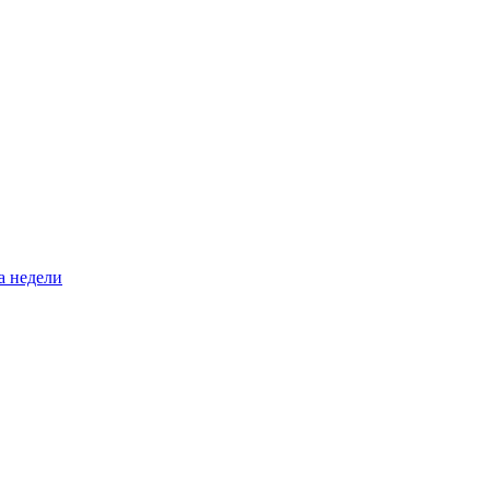
а недели