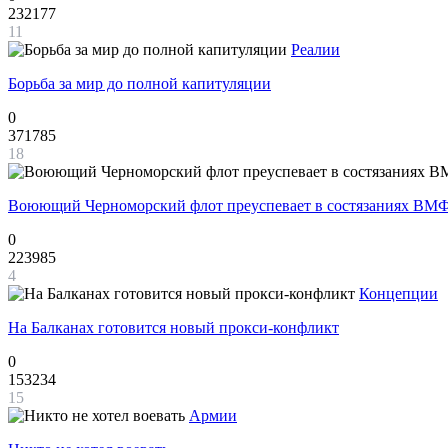
232177
11
Реалии
Борьба за мир до полной капитуляции
0
371785
18
Воюющий Черноморский флот преуспевает в состязаниях ВМФ
0
223985
4
Концепции
На Балканах готовится новый прокси-конфликт
0
153234
15
Армии