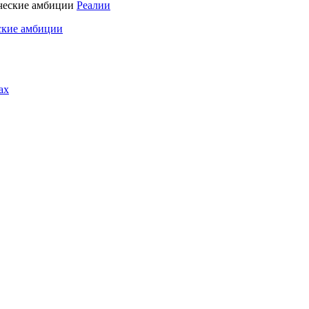
Реалии
ские амбиции
ах