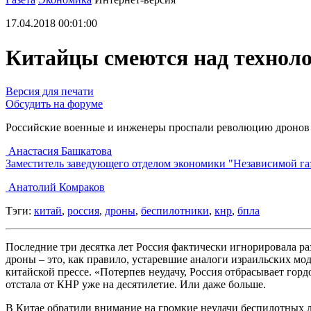
17.04.2018 00:01:00
Китайцы смеются над технол
Версия для печати
Обсудить на форуме
Российские военные и инженеры проспали революцию дронов
Анастасия Башкатова
Заместитель заведующего отделом экономики "Независимой га
Анатолий Комраков
Тэги:
китай
,
россия
,
дроны
,
беспилотники
,
кнр
,
бпла
Последние три десятка лет Россия фактически игнорировала р
дроны – это, как правило, устаревшие аналоги израильских мо
китайской прессе. «Потерпев неудачу, Россия отбрасывает гор
отстала от КНР уже на десятилетие. Или даже больше.
В Китае обратили внимание на громкие неудачи беспилотных л