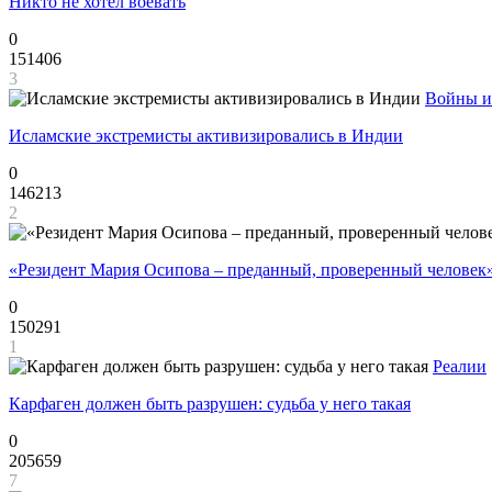
Никто не хотел воевать
0
151406
3
Войны и
Исламские экстремисты активизировались в Индии
0
146213
2
«Резидент Мария Осипова – преданный, проверенный человек
0
150291
1
Реалии
Карфаген должен быть разрушен: судьба у него такая
0
205659
7