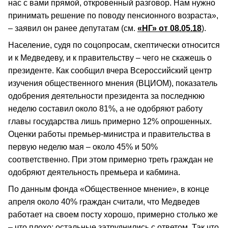
нас с вами прямой, откровенный разговор. Нам нужно
принимать решение по поводу пенсионного возраста»,
– заявил он ранее депутатам (см.
«НГ» от 08.05.18
).
Население, судя по соцопросам, скептически относится
и к Медведеву, и к правительству – чего не скажешь о
президенте. Как сообщил вчера Всероссийский центр
изучения общественного мнения (ВЦИОМ), показатель
одобрения деятельности президента за последнюю
неделю составил около 81%, а не одобряют работу
главы государства лишь примерно 12% опрошенных.
Оценки работы премьер-министра и правительства в
первую неделю мая – около 45% и 50%
соответственно. При этом примерно треть граждан не
одобряют деятельность премьера и кабмина.
По данным фонда «Общественное мнение», в конце
апреля около 40% граждан считали, что Медведев
работает на своем посту хорошо, примерно столько же
– что плохо; остальные затруднились с ответом. Так что