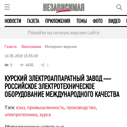
НОВОСТИ
ГАЗЕТА
ПРИЛОЖЕНИЯ
ТЕМЫ
ФОТО
ВИДЕО
Перейти на полную версию сайта
Газета
Экономика
Интернет-версия
14.05.2018 15:55:00
0
4435
1
КУРСКИЙ ЭЛЕКТРОАППАРАТНЫЙ ЗАВОД —
РОССИЙСКОЕ ЭЛЕКТРОТЕХНИЧЕСКОЕ
ОБОРУДОВАНИЕ МЕЖДУНАРОДНОГО КАЧЕСТВА
Тэги:
кэаз
,
промышленность
,
производство
,
электротехника
,
курск
Металлические напольные