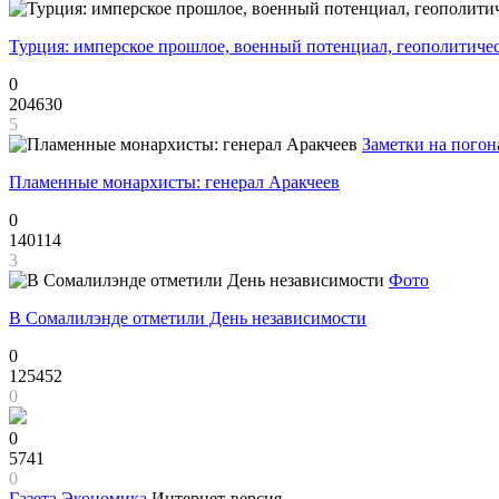
Турция: имперское прошлое, военный потенциал, геополитиче
0
204630
5
Заметки на погон
Пламенные монархисты: генерал Аракчеев
0
140114
3
Фото
В Сомалилэнде отметили День независимости
0
125452
0
0
5741
0
Газета
Экономика
Интернет-версия