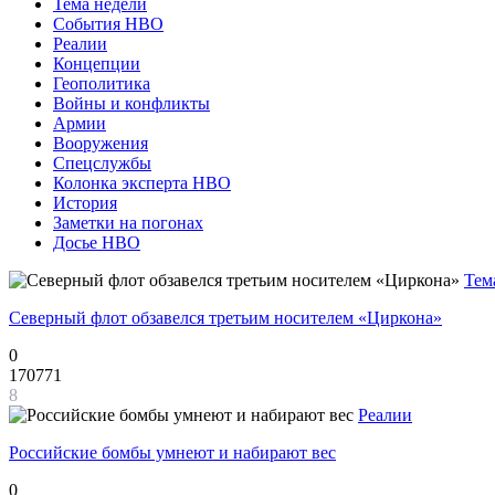
Тема недели
События НВО
Реалии
Концепции
Геополитика
Войны и конфликты
Армии
Вооружения
Спецслужбы
Колонка эксперта НВО
История
Заметки на погонах
Досье НВО
Тем
Северный флот обзавелся третьим носителем «Циркона»
0
170771
8
Реалии
Российские бомбы умнеют и набирают вес
0