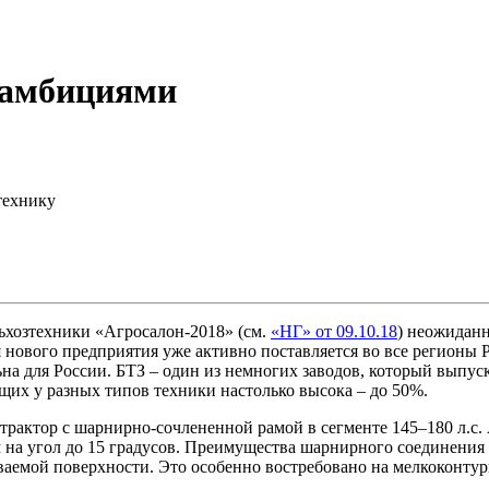
 амбициями
технику
ьхозтехники «Агросалон-2018» (см.
«НГ» от 09.10.18
) неожиданн
 нового предприятия уже активно поставляется во все регионы 
а для России. БТЗ – один из немногих заводов, который выпуск
их у разных типов техники настолько высока – до 50%.
рактор с шарнирно-сочлененной рамой в сегменте 145–180 л.с. А 
 на угол до 15 градусов. Преимущества шарнирного соединения
ваемой поверхности. Это особенно востребовано на мелкоконтур