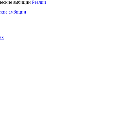
Реалии
ские амбиции
ах