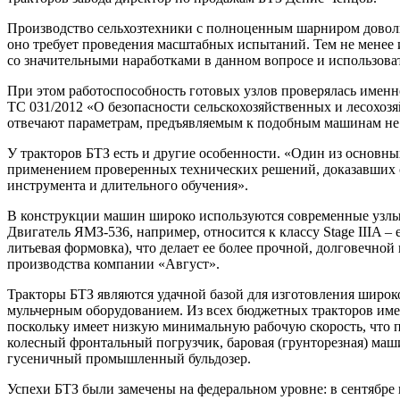
Производство сельхозтехники с полноценным шарниром довольн
оно требует проведения масштабных испытаний. Тем не менее и
со значительными наработками в данном вопросе и использоват
При этом работоспособность готовых узлов проверялась именн
ТС 031/2012 «О безопасности сельскохозяйственных и лесохоз
отвечают параметрам, предъявляемым к подобным машинам не т
У тракторов БТЗ есть и другие особенности. «Один из основн
применением проверенных технических решений, доказавших с
инструмента и длительного обучения».
В конструкции машин широко используются современные узлы 
Двигатель ЯМЗ-536, например, относится к классу Stage IIIA 
литьевая формовка), что делает ее более прочной, долговечной
производства компании «Август».
Тракторы БТЗ являются удачной базой для изготовления широк
мульчерным оборудованием. Из всех бюджетных тракторов име
поскольку имеет низкую минимальную рабочую скорость, что 
колесный фронтальный погрузчик, баровая (грунторезная) маш
гусеничный промышленный бульдозер.
Успехи БТЗ были замечены на федеральном уровне: в сентябр