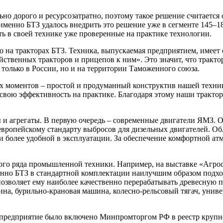
о дорого и ресурсозатратно, поэтому такое решение считается
менно БТЗ удалось внедрить это решение уже в сегменте 145–18
ь в своей технике уже проверенные на практике технологии.
о на тракторах БТЗ. Техника, выпускаемая предприятием, имеет
яйственных тракторов и прицепов к ним». Это значит, что трак
олько в России, но и на территории Таможенного союза.
ых моментов – простой и продуманный конструктив нашей техник
вою эффективность на практике. Благодаря этому наши трактора
и агрегаты. В первую очередь – современные двигатели ЯМЗ. 
– европейскому стандарту выбросов для дизельных двигателей. О
 и более удобной в эксплуатации. За обеспечение комфортной ат
ого ряда промышленной техники. Например, на выставке «Агроса
нно БТЗ в стандартной комплектации наилучшим образом подхо
позволяет ему наиболее качественно перерабатывать древесную
ина, бурильно-крановая машина, колесно-рельсовый тягач, унив
е предприятие было включено Минпромторгом РФ в реестр круп