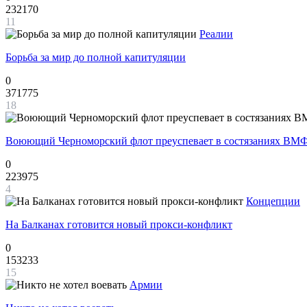
232170
11
Реалии
Борьба за мир до полной капитуляции
0
371775
18
Воюющий Черноморский флот преуспевает в состязаниях ВМФ
0
223975
4
Концепции
На Балканах готовится новый прокси-конфликт
0
153233
15
Армии