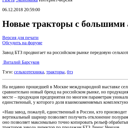
06.12.2018 20:59:00
Новые тракторы с большими
Версия для печати
Обсудить на форуме
Завод БТЗ продвигает на российском рынке передовую сельхоз
Виталий Барсуков
Тэги:
сельхозтехника
,
тракторы
,
бтз
На недавно прошедшей в Москве международной выставке сел
сравнительно новый бренд на российском рынке, но продукция
месте – продукция предприятия по многим параметрам уникальн
единственный, у которого доля взаимозаменяемых комплектующ
«Наш завод, пожалуй, единственный в России, кто производит т
вертикальный шарнир позволяет получить отклонение полурам
оно позволяет максимально точно копировать рельеф обрабаты
тракторов завода директор по продажам БТЗ Денис Ченцов.