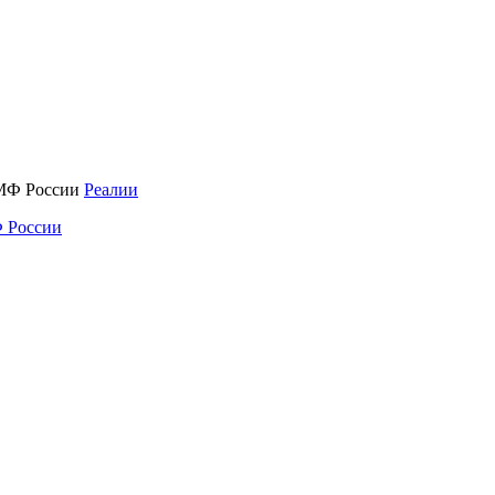
Реалии
 России