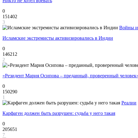
Никто не хотел воевать
0
151402
3
Войны и
Исламские экстремисты активизировались в Индии
0
146212
2
«Резидент Мария Осипова – преданный, проверенный человек
0
150290
1
Реалии
Карфаген должен быть разрушен: судьба у него такая
0
205651
7