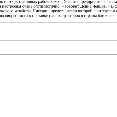
во и открытие новых рабочих мест. Участие предприятия в выс
и настроены очень оптимистично, – говорит Денис Ченцов. – В 
льского хозяйства Нигерии, представители которой с интересом
ь договоренности о поставке наших тракторов в страны ближн