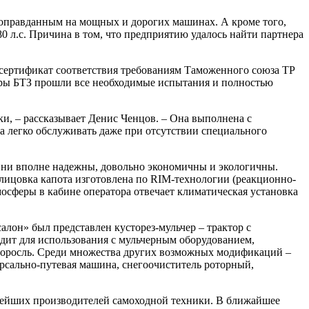
 оправданным на мощных и дорогих машинах. А кроме того,
0 л.с. Причина в том, что предприятию удалось найти партнера
 сертификат соответствия требованиям Таможенного союза ТР
торы БТЗ прошли все необходимые испытания и полностью
и, – рассказывает Денис Ченцов. – Она выполнена с
 легко обслуживать даже при отсутствии специального
Они вполне надежны, довольно экономичны и экологичны.
блицовка капота изготовлена по RIM-технологии (реакционно-
мосферы в кабине оператора отвечает климатическая установка
лон» был представлен кусторез-мульчер – трактор с
дит для использования с мульчерным оборудованием,
 поросль. Среди множества других возможных модификаций –
ерсально-путевая машина, снегоочиститель роторный,
нейших производителей самоходной техники. В ближайшее