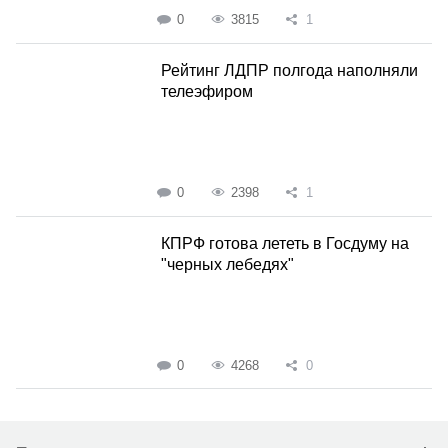
0
3815
1
Рейтинг ЛДПР полгода наполняли
телеэфиром
0
2398
1
КПРФ готова лететь в Госдуму на
"черных лебедях"
0
4268
0