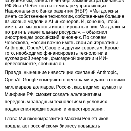
зарубежным, заявил в четверг замминистра финансов
РФ Иван Чебесков на семинаре управляющих
Национального банка развития (НБР). «Мы должны
иметь собственные технологии, собственные большие
языковые модели и AI-инженеров. И, конечно, чтобы
иметь их, мы должны инвестировать в них. Мы должны
потратить значительные ресурсы», – объяснил
иностранцам российский чиновник. По словам
Чебескова, России важно иметь свои альтернативы
Anthropic, OpenAI, Google и другим сервисам. Кроме
того, необходимо финансировать технологии в
нуклеарной энергии, фьюзерной энергии и ИИ-
девелопменте, сообщил он.
Правда, нынешние инвестиции компаний Anthropic,
OpenAI, Google измеряются десятками и даже сотнями
миллиардов долларов. Россия, как, видимо, думают в
Минфине РФ, сможет создать альтернативы
передовым западным технологиям в условиях
подавления кредитования и инвестирования.
Глава Минэкономразвития Максим Решетников
предлагает российскому бизнесу повышать