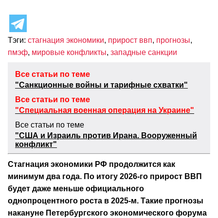
Тэги:
стагнация экономики
,
прирост ввп
,
прогнозы
,
пмэф
,
мировые конфликты
,
западные санкции
Все статьи по теме
"Санкционные войны и тарифные схватки"
Все статьи по теме
"Специальная военная операция на Украине"
Все статьи по теме
"США и Израиль против Ирана. Вооруженный
конфликт"
Стагнация экономики РФ продолжится как
минимум два года. По итогу 2026-го прирост ВВП
будет даже меньше официального
однопроцентного роста в 2025-м. Такие прогнозы
накануне Петербургского экономического форума