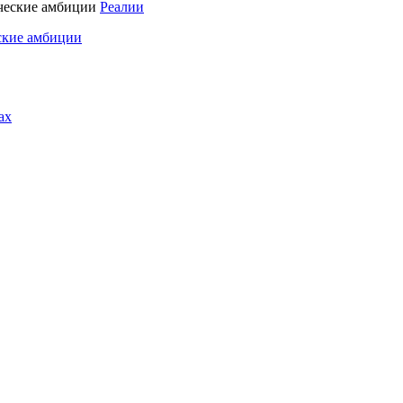
Реалии
ские амбиции
ах