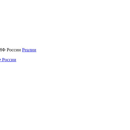
Реалии
 России