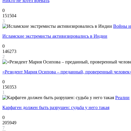
Никто не хотел воевать
0
151504
3
Войны и
Исламские экстремисты активизировались в Индии
0
146273
2
«Резидент Мария Осипова – преданный, проверенный человек
0
150353
1
Реалии
Карфаген должен быть разрушен: судьба у него такая
0
205949
7