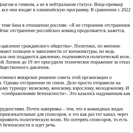
лагом и гимном, а не в нейтральном статусе. Вице-премьер
 все они входят в олимпийскую программу. В сравнении с 2022
 теме бана в отношении россиян. «Я не сторонник отстранения
ейчас отстранение российских команд продолжается, кажется,
е «давление гражданского общества». Политики, по мнению
ивают позицию в зависимости от конъюнктуры, но ведь
ала они поддаются давлению, подчиняются политической воле,
й Латвии до 19 лет присудили техническое поражение за отказ
общественного давления.
тменил январское решение совета этой организации о
 Однако отстранение не сняли. Дело просто отправили на
ому турниру: мужскому, женскому, взрослому, молодежному. И
н «соображениями безопасности». Это казалось надуманным как
трудностями. Почти наверняка – тем, что в командных видах
влекательные для спонсоров, и это как раз тот канал, через
проявить политическую волю. Но потерять спонсоров, то есть
й безопасности и идет речь.