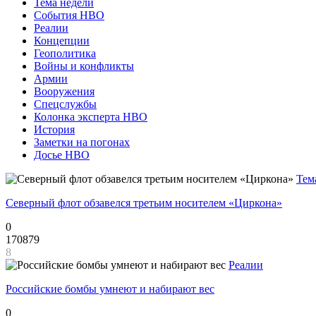
Тема недели
События НВО
Реалии
Концепции
Геополитика
Войны и конфликты
Армии
Вооружения
Спецслужбы
Колонка эксперта НВО
История
Заметки на погонах
Досье НВО
Тем
Северный флот обзавелся третьим носителем «Циркона»
0
170879
8
Реалии
Российские бомбы умнеют и набирают вес
0