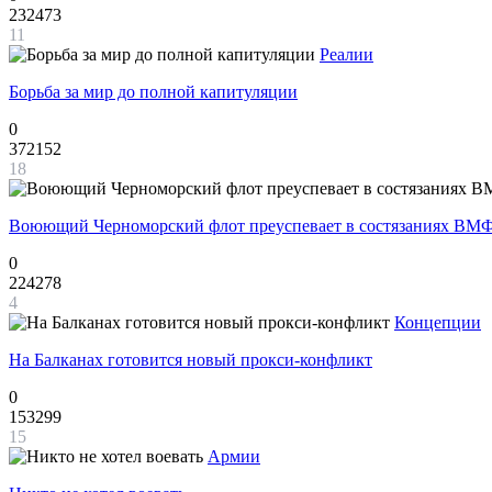
232473
11
Реалии
Борьба за мир до полной капитуляции
0
372152
18
Воюющий Черноморский флот преуспевает в состязаниях ВМФ
0
224278
4
Концепции
На Балканах готовится новый прокси-конфликт
0
153299
15
Армии