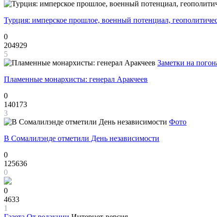
Турция: имперское прошлое, военный потенциал, геополитиче
0
204929
5
Заметки на погон
Пламенные монархисты: генерал Аракчеев
0
140173
3
Фото
В Сомалилэнде отметили День независимости
0
125636
0
0
4633
1
Газета
От редакции
Интернет-версия