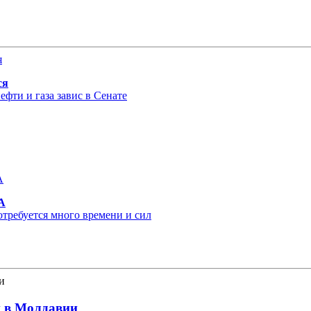
ся
фти и газа завис в Сенате
А
отребуется много времени и сил
и в Молдавии