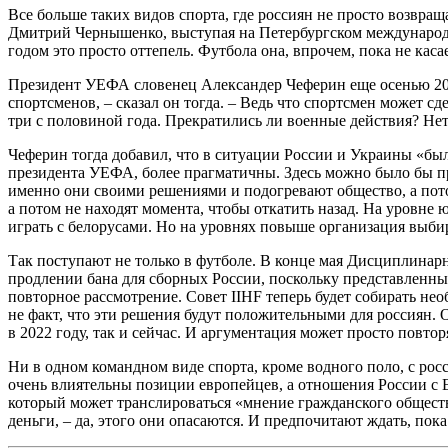
Все больше таких видов спорта, где россиян не просто возвра
Дмитрий Чернышенко, выступая на Петербургском международно
годом это просто оттепель. Футбола она, впрочем, пока не касае
Президент УЕФА словенец Александер Чеферин еще осенью 2025
спортсменов, – сказал он тогда. – Ведь что спортсмен может с
три с половиной года. Прекратились ли военные действия? Нет
Чеферин тогда добавил, что в ситуации России и Украины «бы
президента УЕФА, более прагматичны. Здесь можно было бы пр
именно они своими решениями и подогревают общество, а пото
а потом не находят момента, чтобы откатить назад. На уровне
играть с белорусами. Но на уровнях повыше организация выби
Так поступают не только в футболе. В конце мая Дисциплинар
продлении бана для сборных России, поскольку представленны
повторное рассмотрение. Совет IIHF теперь будет собирать н
не факт, что эти решения будут положительными для россиян. 
в 2022 году, так и сейчас. И аргументация может просто повто
Ни в одном командном виде спорта, кроме водного поло, с рос
очень влиятельны позиции европейцев, а отношения России с Е
который может транслироваться «мнение гражданского обществ
деньги, – да, этого они опасаются. И предпочитают ждать, пок