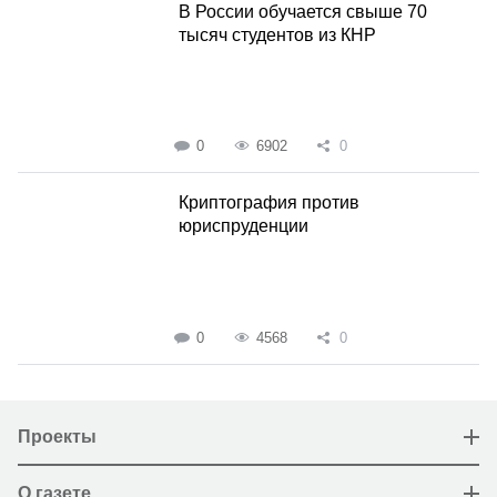
В России обучается свыше 70
тысяч студентов из КНР
0
6902
0
Криптография против
юриспруденции
0
4568
0
Проекты
О газете