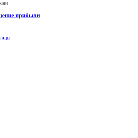
ащение прибыли
еницы