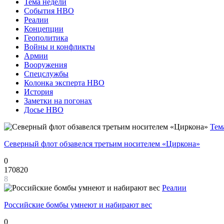
Тема недели
События НВО
Реалии
Концепции
Геополитика
Войны и конфликты
Армии
Вооружения
Спецслужбы
Колонка эксперта НВО
История
Заметки на погонах
Досье НВО
Тем
Северный флот обзавелся третьим носителем «Циркона»
0
170820
8
Реалии
Российские бомбы умнеют и набирают вес
0