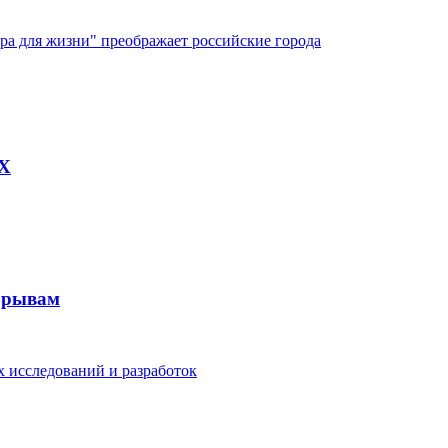
ура для жизни" преображает российские города
AX
рорывам
 исследований и разработок