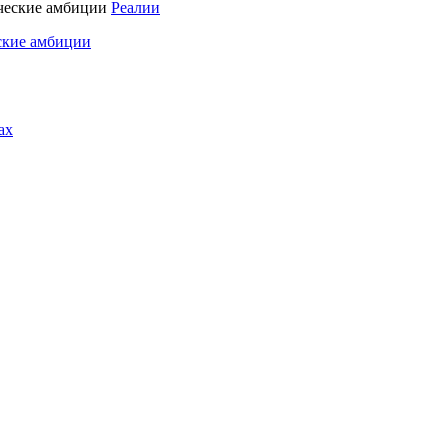
Реалии
ские амбиции
ах