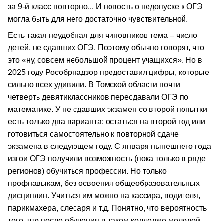
за 9-й класс повторно... И новость о недопуске к ОГЭ
могла быть для него достаточно чувствительной.
Есть такая неудобная для чиновников тема – число
детей, не сдавших ОГЭ. Поэтому обычно говорят, что
это «ну, совсем небольшой процент учащихся». Но в
2025 году Рособрнадзор предоставил цифры, которые
сильно всех удивили. В Томской области почти
четверть девятиклассников пересдавали ОГЭ по
математике. У не сдавших экзамен со второй попытки
есть только два варианта: остаться на второй год или
готовиться самостоятельно к повторной сдаче
экзамена в следующем году. С января нынешнего года
изгои ОГЭ получили возможность (пока только в ряде
регионов) обучиться профессии. Но только
профнавыкам, без освоения общеобразовательных
дисциплин. Учиться им можно на кассира, водителя,
парикмахера, слесаря и т.д. Понятно, что вероятность
того, что после обучения в таком колледже молодой