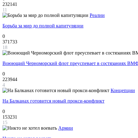
232141
11
Реалии
Борьба за мир до полной капитуляции
0
371733
18
Воюющий Черноморский флот преуспевает в состязаниях ВМФ
0
223944
4
Концепции
На Балканах готовится новый прокси-конфликт
0
153231
15
Армии