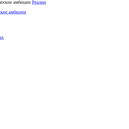
Реалии
ские амбиции
ах