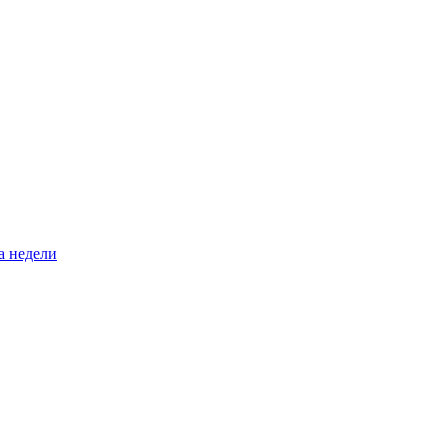
а недели