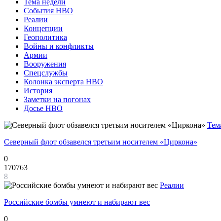
Тема недели
События НВО
Реалии
Концепции
Геополитика
Войны и конфликты
Армии
Вооружения
Спецслужбы
Колонка эксперта НВО
История
Заметки на погонах
Досье НВО
Тем
Северный флот обзавелся третьим носителем «Циркона»
0
170763
8
Реалии
Российские бомбы умнеют и набирают вес
0