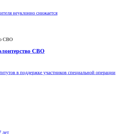
ителя неуклонно снижается
волонтерство СВО
титутов в поддержке участников специальной операции
7 лет