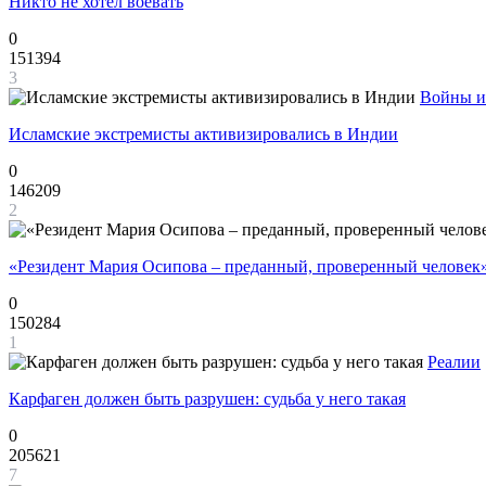
Никто не хотел воевать
0
151394
3
Войны и
Исламские экстремисты активизировались в Индии
0
146209
2
«Резидент Мария Осипова – преданный, проверенный человек
0
150284
1
Реалии
Карфаген должен быть разрушен: судьба у него такая
0
205621
7