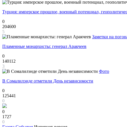
Турция: имперское прошлое, военный потенциал, геополитиче
0
204600
5
Заметки на погон
Пламенные монархисты: генерал Аракчеев
0
140112
3
Фото
В Сомалилэнде отметили День независимости
0
125441
0
0
1727
0
Газета
События
Интернет-версия