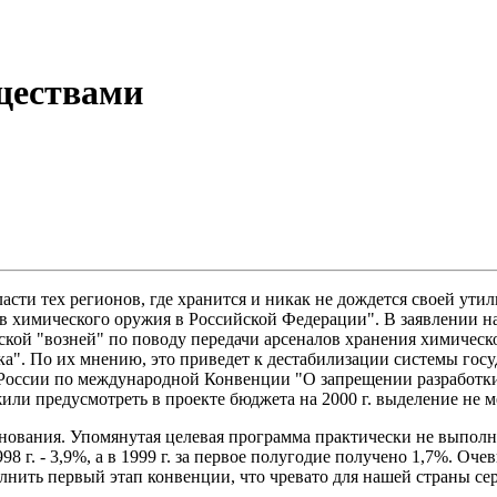
ществами
ти тех регионов, где хранится и никак не дождется своей ути
 химического оружия в Российской Федерации". В заявлении на
еской "возней" по поводу передачи арсеналов хранения химичес
ка". По их мнению, это приведет к дестабилизации системы гос
 России по международной Конвенции "О запрещении разработки
ли предусмотреть в проекте бюджета на 2000 г. выделение не м
ования. Упомянутая целевая программа практически не выполняе
1998 г. - 3,9%, а в 1999 г. за первое полугодие получено 1,7%. О
олнить первый этап конвенции, что чревато для нашей страны 