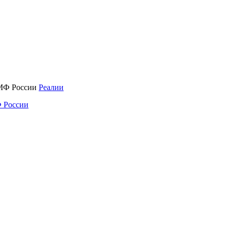
Реалии
 России