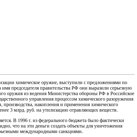
лизации химическое оружие, выступили с предложениями по
 имя председателя правительства РФ они выразили серьезную
кого оружия из ведения Министерства обороны РФ в Российское
ударственного управления процессом химического разоружения
, производства, накопления и применения химического
енее 3 млрд. руб. на утилизацию отравляющих веществ.
тся. В 1996 г. из федерального бюджета было фактически
чевидно, что на эти деньги создать объекты для уничтожения
серьезными международными санкциями.