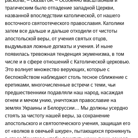
расколы, – сказал он. – Особенно масштабным и
трагическим было отпадение западной Церкви,
названной впоследствии католической, от нашего
восточного святоотеческого православия. Католики
затем все дальше и дальше отходили от чистоты
апостольской веры, от учения святых отцов,
выдумывая ложные догматы и учения. И ныне
появилась тревожная тенденция экуменизма, в том
числе и в сфере отношений с Католической церковью.
Это волнует множество верующих, которые с
беспокойством наблюдают столь тесное сближение с
еретиками, многочисленные встречи с теми, чьи
предшественники подавляли наш народ, насаждая
огнем и мечом унию, уничтожая православие на
землях Украины и Белоруссии… Мы должны усердно
стоять за чистоту нашей веры, за сохранение
апостольского и святоотеческого учения, защищая его
от «волков в овечьей шкуре», пытающихся проникнуть