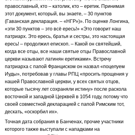
православный, кто – католик, кто – еретик. Принимая
этот документ, который, вы знаете, – 30 пунктов
(Гаванская декларация. – «НГР»)». По оценке Лонгина,
«эти 30 пунктов – это всё ересь!» «Это говорит наш
патриарх. Это ересь, братья и сестры, это настоящая
ересь! – продолжил епископ. – Какой он святейший,
когда все отцы, все наши святые отцы Православной
церкви называют латинян еретиками». Встречу
патриарха с папой Франциском он назвал «поцелуем
Иуды», потребовав у главы РПЦ «просить прощения у
нашей Православной церкви, у всех святых отцов,
которые тысячу лет сохраняли истину» после раскола
восточной и западной Церквей в 1054 году, потому что
своей совместной декларацией с папой Римским тот,
дескать, «оскорбил их».
Точная дата собрания в Банченах, прочие участники
которого также выступали с нападками на