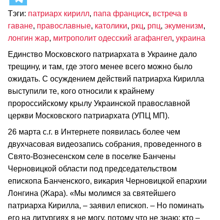
Тэги:
патриарх кирилл
,
папа франциск
,
встреча в
гаване
,
православные
,
католики
,
ркц
,
рпц
,
экуменизм
,
лонгин жар
,
митрополит одесский агафангел
,
украина
Единство Московского патриархата в Украине дало
трещину, и там, где этого менее всего можно было
ожидать. С осуждением действий патриарха Кирилла
выступили те, кого относили к крайнему
пророссийскому крылу Украинской православной
церкви Московского патриархата (УПЦ МП).
26 марта с.г. в Интернете появилась более чем
двухчасовая видеозапись собрания, проведенного в
Свято-Вознесенском селе в поселке Банчены
Черновицкой области под председательством
епископа Банченского, викария Черновицкой епархии
Лонгина (Жара). «Мы молимся за святейшего
патриарха Кирилла, – заявил епископ. – Но поминать
его на литургиях я не могу, потому что не знаю: кто –