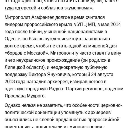
в стадо Христово, чтобы похитить наши души, занеся
туда яд ересей и соблазнов экуменизма».
Митрополит Агафангел долгое время считался
лидером пророссийского крыла в УПЦ МП, в мае 2014
года после бойни, учиненной националистами в
Одессе, он был вынужден исчезнуть на довольно
долгое время, чтобы не стать одной из мишеней для
«борцов с Москвой». Митрополиту часто ставят в вину
и его неукраинское происхождение (он родился в
Липецкой области), и неоднократную публичную
поддержку Виктора Януковича, который 24 августа
2013 года наградил архиерея, избиравшегося в
одесскую городскую Раду от Партии регионов, орденом
Ярослава Мудрого.
Однако нельзя не заметить, что особенности церковно-
политической ориентации упомянутых архиереев
объяснялись не слепой преданностью пророссийской
ориентации, а проистекали из мировоззрения,