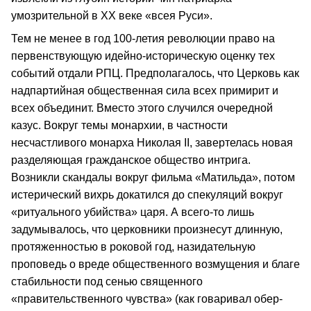
умозрительной в XX веке «всея Руси».
Тем не менее в год 100-летия революции право на
первенствующую идейно-историческую оценку тех
событий отдали РПЦ. Предполагалось, что Церковь как
надпартийная общественная сила всех примирит и
всех объединит. Вместо этого случился очередной
казус. Вокруг темы монархии, в частности
несчастливого монарха Николая II, завертелась новая
разделяющая гражданское общество интрига.
Возникли скандалы вокруг фильма «Матильда», потом
истерический вихрь докатился до спекуляций вокруг
«ритуального убийства» царя. А всего-то лишь
задумывалось, что церковники произнесут длинную,
протяженностью в роковой год, назидательную
проповедь о вреде общественного возмущения и благе
стабильности под сенью священного
«правительственного чувства» (как говаривал обер-