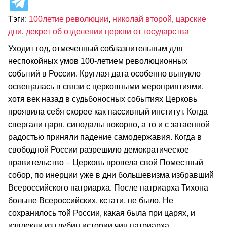
Тэги:
100летие революции
,
николай второй
,
царские
дни
,
декрет об отделении церкви от государства
Уходит год, отмеченный соблазнительным для
неспокойных умов 100-летием революционных
событий в России. Круглая дата особенно выпукло
освещалась в связи с церковными мероприятиями,
хотя век назад в судьбоносных событиях Церковь
проявила себя скорее как пассивный институт. Когда
свергали царя, синодалы покорно, а то и с затаенной
радостью приняли падение самодержавия. Когда в
свободной России разрешило демократическое
правительство – Церковь провела свой Поместный
собор, по инерции уже в дни большевизма избравший
Всероссийского патриарха. После патриарха Тихона
больше Всероссийских, кстати, не было. Не
сохранилось той России, какая была при царях, и
извлекли из глубин истории чин патриарха