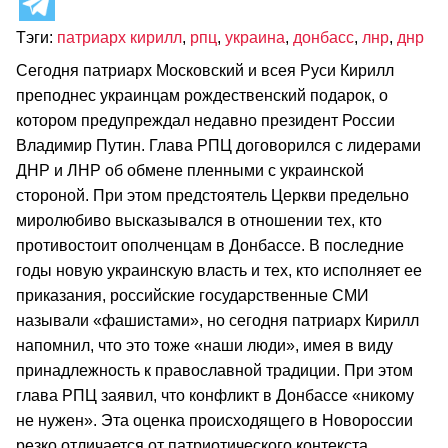
Тэги:
патриарх кирилл
,
рпц
,
украина
,
донбасс
,
лнр
,
днр
Сегодня патриарх Московский и всея Руси Кирилл
преподнес украинцам рождественский подарок, о
котором предупреждал недавно президент России
Владимир Путин. Глава РПЦ договорился с лидерами
ДНР и ЛНР об обмене пленными с украинской
стороной. При этом предстоятель Церкви предельно
миролюбиво высказывался в отношении тех, кто
противостоит ополченцам в Донбассе. В последние
годы новую украинскую власть и тех, кто исполняет ее
приказания, российские государственные СМИ
называли «фашистами», но сегодня патриарх Кирилл
напомнил, что это тоже «наши люди», имея в виду
принадлежность к православной традиции. При этом
глава РПЦ заявил, что конфликт в Донбассе «никому
не нужен». Эта оценка происходящего в Новороссии
резко отличается от патриотического контекста,