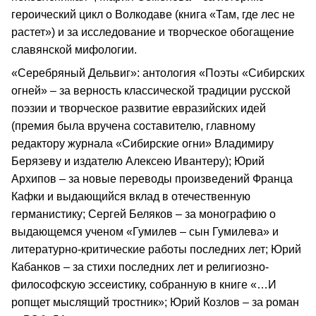
героический цикл о Волкодаве (книга «Там, где лес не
растет») и за исследование и творческое обогащение
славянской мифологии.
«Серебряный Дельвиг»: антология «Поэты «Сибирских
огней» – за верность классической традиции русской
поэзии и творческое развитие евразийских идей
(премия была вручена составителю, главному
редактору журнала «Сибирские огни» Владимиру
Берязеву и издателю Алексею Ивантеру); Юрий
Архипов – за новые переводы произведений Франца
Кафки и выдающийся вклад в отечественную
германистику; Сергей Беляков – за монографию о
выдающемся ученом «Гумилев – сын Гумилева» и
литературно-критические работы последних лет; Юрий
Кабанков – за стихи последних лет и религиозно-
философскую эссеистику, собранную в книге «…И
ропщет мыслящий тростник»; Юрий Козлов – за роман