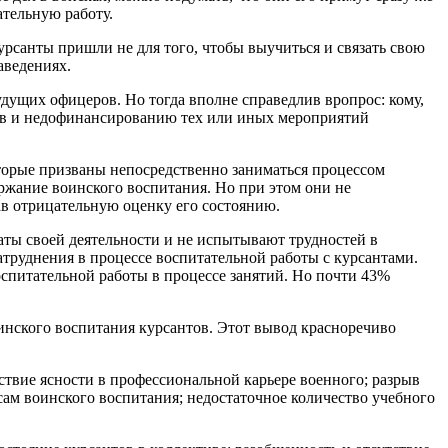
ательную работу.
урсанты пришли не для того, чтобы выучиться и связать свою
аведениях.
дущих офицеров. Но тогда вполне справедлив вропрос: кому,
ров и недофинансированию тех или иных мероприятий
которые призваны непосредственно заниматься процессом
ржание воинского воспитания. Но при этом они не
ав отрицательную оценку его состоянию.
аты своей деятельности и не испытывают трудностей в
труднения в процессе воспитательной работы с курсантами.
оспитательной работы в процессе занятий. Но почти 43%
нского воспитания курсантов. Этот вывод красноречиво
ствие ясности в профессиональной карьере военного; разрыв
ам воинского воспитания; недостаточное количество учебного