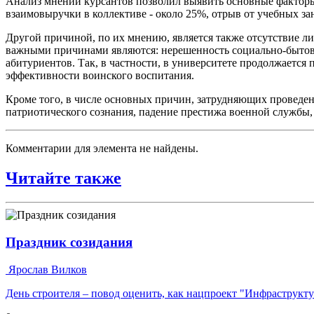
Анализ мнений курсантов позволил выявить основные факторы,
взаимовыручки в коллективе - около 25%, отрыв от учебных за
Другой причиной, по их мнению, является также отсутствие л
важными причинами являются: нерешенность социально-бытовы
абитуриентов. Так, в частности, в университете продолжается 
эффективности воинского воспитания.
Кроме того, в числе основных причин, затрудняющих проведен
патриотического сознания, падение престижа военной службы,
Комментарии для элемента не найдены.
Читайте также
Праздник созидания
Ярослав Вилков
День строителя – повод оценить, как нацпроект "Инфраструкт