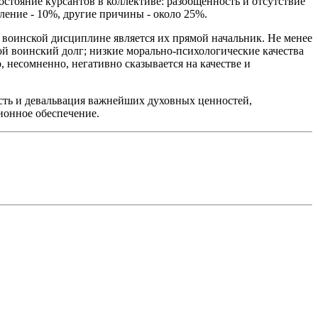
стояние курсантов в коллективе: разобщенность и отсутствие
ление - 10%, другие причины - около 25%.
 воинской дисциплине является их прямой начальник. Не менее
й воинский долг; низкие морально-психологические качества
, несомненно, негативно сказывается на качестве и
сть и девальвация важнейших духовных ценностей,
ионное обеспечение.