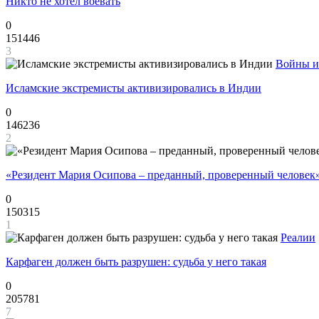
Никто не хотел воевать
0
151446
3
Войны и
Исламские экстремисты активизировались в Индии
0
146236
2
«Резидент Мария Осипова – преданный, проверенный человек
0
150315
1
Реалии
Карфаген должен быть разрушен: судьба у него такая
0
205781
7