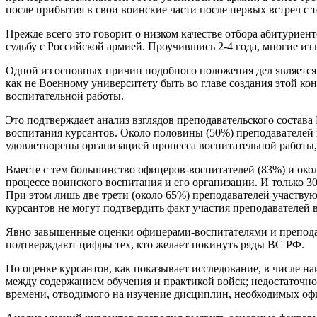
после прибытия в свои воинские части после первых встреч с 
Прежде всего это говорит о низком качестве отбора абитуриен
судьбу с Российской армией. Проучившись 2-4 года, многие из
Одной из основных причин подобного положения дел является 
как не Военному университету быть во главе создания этой 
воспитательной работы.
Это подтверждает анализ взглядов преподавательского состава
воспитания курсантов. Около половины (50%) преподавателей
удовлетворены организацией процесса воспитательной работы,
Вместе с тем большинство офицеров-воспитателей (83%) и око
процессе воинского воспитания и его организации. И только 
При этом лишь две трети (около 65%) преподавателей участву
курсантов не могут подтвердить факт участия преподавателей 
Явно завышенные оценки офицерами-воспитателями и преподав
подтверждают цифры тех, кто желает покинуть ряды ВС РФ.
По оценке курсантов, как показывает исследование, в числе н
между содержанием обучения и практикой войск; недостаточно
времени, отводимого на изучение дисциплин, необходимых офи