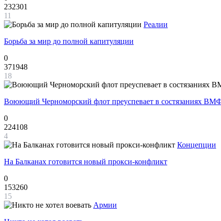
232301
11
Реалии
Борьба за мир до полной капитуляции
0
371948
18
Воюющий Черноморский флот преуспевает в состязаниях ВМФ
0
224108
4
Концепции
На Балканах готовится новый прокси-конфликт
0
153260
15
Армии