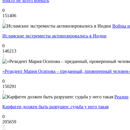
Никто не хотел воевать
0
151406
3
Войны и
Исламские экстремисты активизировались в Индии
0
146213
2
«Резидент Мария Осипова – преданный, проверенный человек
0
150291
1
Реалии
Карфаген должен быть разрушен: судьба у него такая
0
205659
7