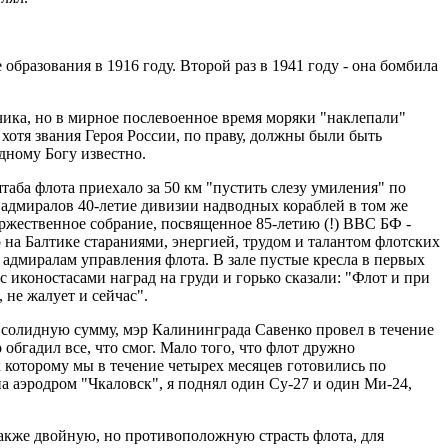
бразования в 1916 году. Второй раз в 1941 году - она бомбила
чика, но в мирное послевоенное время моряки "наклепали"
 хотя звания Героя России, по праву, должны были быть
дному Богу известно.
таба флота приехало за 50 км "пустить слезу умиления" по
х адмиралов 40-летие дивизии надводных кораблей в том же
оржественное собрание, посвященное 85-летию (!) ВВС БФ -
 на Балтике стараниями, энергией, трудом и талантом флотских
 адмиралам управления флота. В зале пустые кресла в первых
с иконостасами наград на груди и горько сказали: "Флот и при
 не жалует и сейчас".
солидную сумму, мэр Калининграда Савенко провел в течение
бгадил все, что смог. Мало того, что флот дружно
 которому мы в течение четырех месяцев готовились по
 аэродром "Чкаловск", я поднял один Су-27 и один Ми-24,
также двойную, но противоположную страсть флота, для