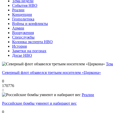
Тема недели
События НВО
Реалии
Концепции
Геополитика
Войны и конфликты
Армии
Вооружения
Спецслужбы
Колонка эксперта НВО
История
Заметки на погонах
Досье НВО
Тем
Северный флот обзавелся третьим носителем «Циркона»
0
170776
8
Реалии
Российские бомбы умнеют и набирают вес
0