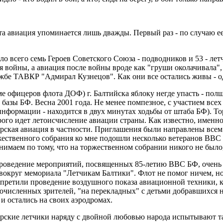
авиация упоминается лишь дважды. Первый раз - по случаю ее о
 всего семь Героев Советского Союза - подводников и 53 - лет
я войны, а авиация после войны вроде как "груши околачивала",
жбе ТАВКР "Адмирал Кузнецов". Как они все остались живы - о
ме офицеров флота ДОФ) г. Балтийска яблоку негде упасть - полш
базы БФ. Весна 2001 года. Не менее помпезное, с участием все
 информации - находится в двух минутах ходьбы от штаба БФ). Т
рого идет летоисчисление авиации страны. Как известно, именно
орская авиация в частности. Приглашения были направлены всем
оржественного собрания ко мне подошли несколько ветеранов ВВС 
нимаем по тому, что на торжественном собрании никого не было,
роведение мероприятий, посвященных 85-летию ВВС БФ, очень 
округ мемориала "Летчикам Балтики". Флот не помог ничем, но о
апретили проведение воздушного показа авиационной техники, к
исленных зрителей, "на перекладных" с детьми добравшихся на
и остались на своих аэродромах.
морские летчики наряду с двойной любовью народа испытывают 