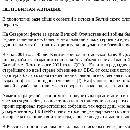
НЕЛЮБИМАЯ АВИАЦИЯ
В хронологии важнейших событий в истории Балтийского флота 
Берлин.
На Северном флоте за время Великой Отечественной войны было
героев-подводников больше, чем было летчиков-героев во врем
удостоены хотя бы пилоты, принимавшие участие в боевой слу
Весна 2001 года. 45 лет Балтийской военно-морской базе. В До
поводу юбилея созданного после войны объединения - Главной 
Балтийске. Лето того же 2001 года. ДОФ г. Калининграда (для
старейшего во всей стране объединения ВВС, от создания кото
офицеров была создана отечественная авиация как таковая и м
рядах: от флота - ни одного человека (!). На фуршете после т
нашей службе авиацию, мягко говоря, не жаловал, и, как мы по
Администрация области помогла получить на организацию и п
трех месяцев работу по восстановлению плиточного покрытия в
проигнорировал торжественное собрание, так через день мне з
утвержденному ГК ВМФ плану. Чтобы не разочаровывать многоч
которые выполнили свои эпизоды, а более двадцати машин так 
В России летчики и моряки всегда были в особом почете, но 