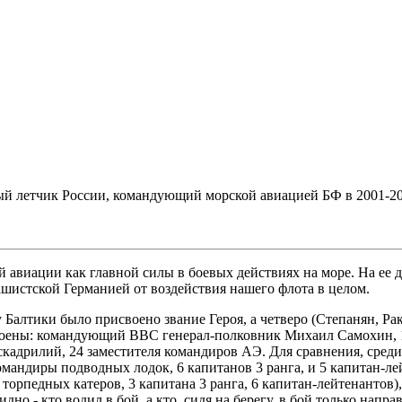
 летчик России, командующий морской авиацией БФ в 2001-2004 
й авиации как главной силы в боевых действиях на море. На ее
шистской Германией от воздействия нашего флота в целом.
Балтики было присвоено звание Героя, а четверо (Степанян, Рак
тоены: командующий ВВС генерал-полковник Михаил Самохин, 1
эскадрилий, 24 заместителя командиров АЭ. Для сравнения, сре
мандиры подводных лодок, 6 капитанов 3 ранга, и 5 капитан-ле
торпедных катеров, 3 капитана 3 ранга, 6 капитан-лейтенантов),
но - кто водил в бой, а кто, сидя на берегу, в бой только направ