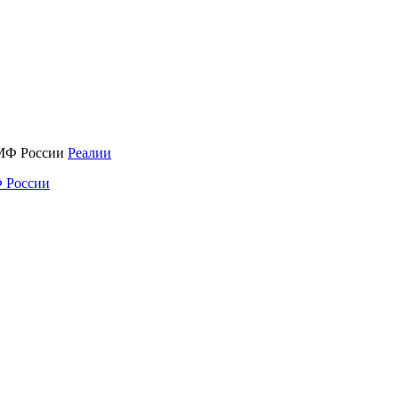
Реалии
 России