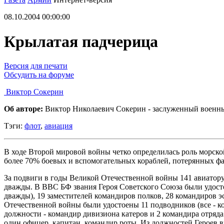
08.10.2004 00:00:00
Крылатая падчерица
Версия для печати
Обсудить на форуме
Виктор Сокерин
Об авторе:
Виктор Николаевич Сокерин - заслуженный военный
Тэги:
флот
,
авиация
В ходе Второй мировой войны четко определилась роль морско
более 70% боевых и вспомогательных кораблей, потерянных фа
За подвиги в годы Великой Отечественной войны 141 авиатору 
дважды. В ВВС БФ звания Героя Советского Союза были удос
дважды), 19 заместителей командиров полков, 28 командиров 
Отечественной войны были удостоены 11 подводников (все - ко
должности - командир дивизиона катеров и 2 командира отряда 
один офицер, капитан, командир роты. Из должностей Героев вид