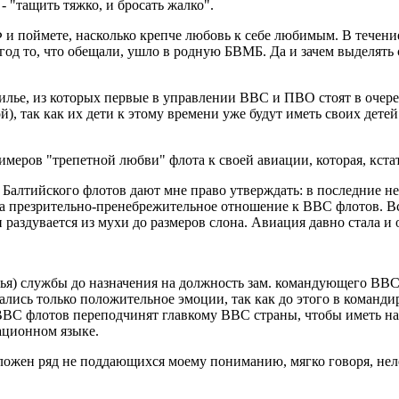
- "тащить тяжко, и бросать жалко".
 поймете, насколько крепче любовь к себе любимым. В течение 
од то, что обещали, ушло в родную БВМБ. Да и зачем выделять ср
ье, из которых первые в управлении ВВС и ПВО стоят в очереди
), так как их дети к этому времени уже будут иметь своих детей
имеров "трепетной любви" флота к своей авиации, которая, кстат
Балтийского флотов дают мне право утверждать: в последние нес
ма презрительно-пренебрежительное отношение к ВВС флотов. Все
раздувается из мухи до размеров слона. Авиация давно стала и 
рья) службы до назначения на должность зам. командующего ВВС 
стались только положительное эмоции, так как до этого в команд
 ВВС флотов переподчинят главкому ВВС страны, чтобы иметь н
ационном языке.
ложен ряд не поддающихся моему пониманию, мягко говоря, нел