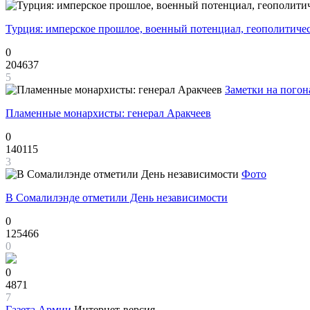
Турция: имперское прошлое, военный потенциал, геополитиче
0
204637
5
Заметки на погон
Пламенные монархисты: генерал Аракчеев
0
140115
3
Фото
В Сомалилэнде отметили День независимости
0
125466
0
0
4871
7
Газета
Армии
Интернет-версия