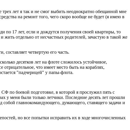
трех лет я так и не смог выбить неоднократно обещанной мне
едства на ремонт того, чего скоро вообще не будет (я имею в
 по 17 лет, если и дождутся получения своей квартиры, то
 и жить отдельно от несчастных родителей, зачастую в такой же
и, составляет четвертую его часть.
колько десятков лет на флоте сложилось устойчивое,
 отрицательное, что имеет место быть на кораблях,
остается "падчерицей" у папы-флота.
СФ по боевой подготовке, в которой я прослужил пять с
ирах у меня были только летчики. Последние десять лет прошли
ад собой главнокомандующего, думающего, ставящего задачи и
епостей, но все попытки исправить их в ходе многочисленных