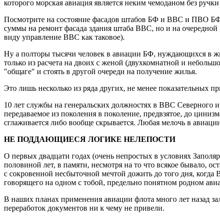
которого морская авиация является неким чемоданом без ручки 
Посмотрите на состояние фасадов штабов БФ и ВВС и ПВО БФ и
суммы на ремонт фасада здания штаба ВВС, но и на очередной г
виду управление ВВС как таковое).
Ну а полторы тысячи человек в авиации БФ, нуждающихся в жил
только из расчета на двоих с женой (двухкомнатной и небольшой
"общаге" и стоять в другой очереди на получение жилья.
Это лишь несколько из ряда других, не менее показательных пр
10 лет службы на генеральских должностях в ВВС Северного и 
передаваемое из поколения в поколение, предвзятое, до циниз
сглаживается либо вообще скрывается. Любая мелочь в авиации 
НЕ ПОДДАЮЩИЕСЯ ЛОГИКЕ НЕЛЕПОСТИ
О первых двадцати годах (очень непростых в условиях Заполя
половиной лет, в памяти, несмотря на то что всякое бывало, о
с сокровенной несбыточной мечтой дожить до того дня, когда
говорящего на одном с тобой, предельно понятном родном ави
В наших планах применения авиации флота много лет назад за
переработок документов ни к чему не привели.