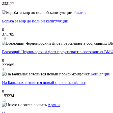
232177
11
Реалии
Борьба за мир до полной капитуляции
0
371785
18
Воюющий Черноморский флот преуспевает в состязаниях ВМФ
0
223985
4
Концепции
На Балканах готовится новый прокси-конфликт
0
153234
15
Армии