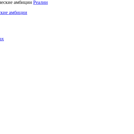
Реалии
ские амбиции
ах