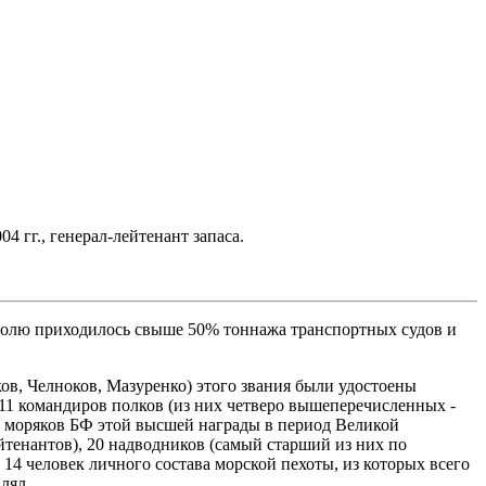
гг., генерал-лейтенант запаса.
 долю приходилось свыше 50% тоннажа транспортных судов и
ов, Челноков, Мазуренко) этого звания были удостоены
1 командиров полков (из них четверо вышеперечисленных -
ди моряков БФ этой высшей награды в период Великой
йтенантов), 20 надводников (самый старший из них по
 14 человек личного состава морской пехоты, из которых всего
лял.