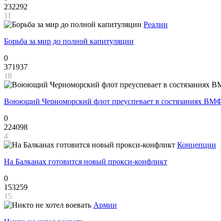
232292
11
Реалии
Борьба за мир до полной капитуляции
0
371937
18
Воюющий Черноморский флот преуспевает в состязаниях ВМФ
0
224098
4
Концепции
На Балканах готовится новый прокси-конфликт
0
153259
15
Армии