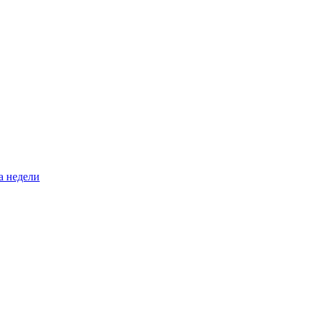
а недели