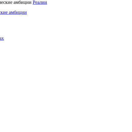
Реалии
ские амбиции
ах