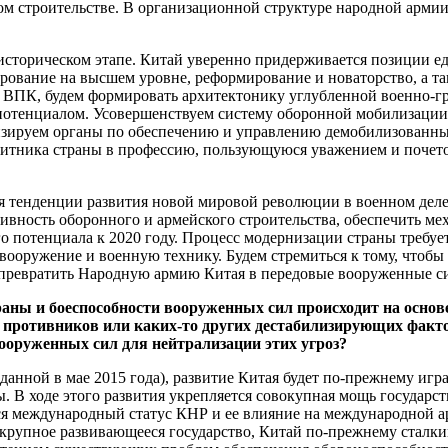
ом строительстве. В организационной структуре народной армии
 историческом этапе. Китай уверенно придерживается позиции 
тирование на высшем уровне, реформирование и новаторство, а
 ВПК, будем формировать архитектонику углубленной военно-г
 потенциалом. Усовершенствуем систему оборонной мобилизац
зируем органы по обеспечению и управлению демобилизованны
итника страны в профессию, пользующуюся уважением и почето
я тенденции развития новой мировой революции в военном деле
ивность оборонного и армейского строительства, обеспечить ме
о потенциала к 2020 году. Процесс модернизации страны требу
вооружение и военную технику. Будем стремиться к тому, чтобы
 превратить Народную армию Китая в передовые вооруженные с
аны и боеспособности вооруженных сил происходит на основе
х противников или каких-то других дестабилизирующих факт
вооруженных сил для нейтрализации этих угроз?
данной в мае 2015 года), развитие Китая будет по-прежнему иг
. В ходе этого развития укрепляется совокупная мощь государс
 международный статус КНР и ее влияние на международной аре
 крупное развивающееся государство, Китай по-прежнему сталк