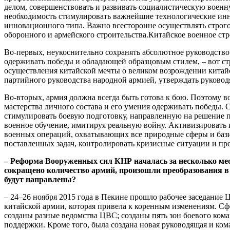
делом, совершенствовать и развивать социалистическую военн
необходимость стимулировать важнейшие технологические ин
инновационного типа. Важно всесторонне осуществлять строг
оборонного и армейского строительства.Китайское военное ст
Во-первых, неукоснительно сохранять абсолютное руководств
одерживать победы и обладающей образцовым стилем, – вот ст
осуществления китайской мечты о великом возрождении китай
партийного руководства народной армией, утверждать руковод
Во-вторых, армия должна всегда быть готова к бою. Поэтому в
мастерства личного состава и его умения одерживать победы. 
стимулировать боевую подготовку, направленную на решение п
военное обучение, имитируя реальную войну. Активизировать 
военных операций, охватывающих все природные сферы и бази
поставленных задач, контролировать кризисные ситуации и пред
– Реформа Вооруженных сил КНР началась за несколько мес
сокращено количество армий, произошли преобразования 
будут направлены?
– 24–26 ноября 2015 года в Пекине прошло рабочее заседание
китайской армии, которая привела к коренным изменениям. Сф
созданы разные ведомства ЦВС; созданы пять зон боевого ко
поддержки. Кроме того, была создана новая руководящая и ком