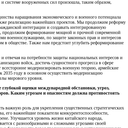
 и системе вооруженных сил произошла, таким образом,
единства наращивания экономического и военного потенциала
 также реализацию важнейших проектов. Мы продолжим реформу
ражданской интеграции и создавать интегрированную
ии, продолжим формирование мощной и прочной современной
ми военнослужащими, по защите законных прав и интересов
м в обществе. Также нам предстоит углубить реформирование
 и отвечая на потребности защиты национальных интересов и
ханизацию войск, достичь сущностного прогресса в сфере
ет всесторонне модернизировать военную теорию, армейские
 к 2035 году в основном осуществить модернизацию
илы мирового уровня.
 глубокой оценки международной обстановки, угроз,
оров. Каким угрозам и опасностям должна противостоять
рать важную роль для укрепления существенных стратегических
тва, его важнейшие показатели конкурентоспособности,
не. Улучшается уровень жизни китайского народа,
ивается с разнообразными и сложными угрозами своей