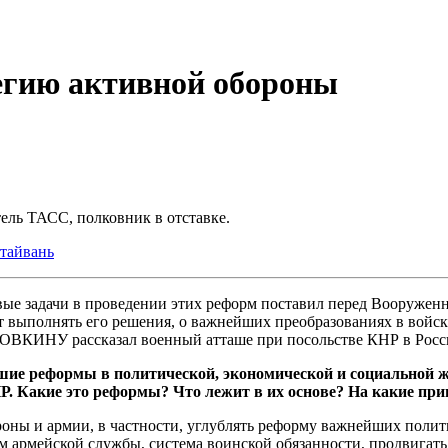
тегию активной обороны
ль ТАСС, полковник в отставке.
тайвань
вые задачи в проведении этих реформ поставил перед Вооруже
 выполнять его решения, о важнейших преобразованиях в войсках
ОВКИНУ рассказал военный атташе при посольстве КНР в Рос
ие реформы в политической, экономической и социальной жи
. Какие это реформы? Что лежит в их основе? На какие пр
оны и армии, в частности, углублять реформу важнейших полити
м армейской службы, система воинской обязанности, продвига