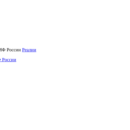
Реалии
 России