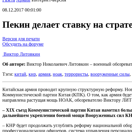
08.12.2017 00:01:00
Пекин делает ставку на стра
Версия для печати
Обсудить на форуме
Виктор Литовкин
Об авторе:
Виктор Николаевич Литовкин – военный обозревате
Тэги:
китай
,
кнр
,
армия
,
ноак
,
террористы
,
вооруженные силы
,
Китайская армия проводит крупную структурную реформу. Но
Коммунистической партии Китая (КПК). О том, как армия будет
направлена растущая мощь НОАК, обозревателю Виктору ЛИТ
– ХIХ съезд Коммунистической партии Китая наметил больш
дальнейшем укреплении боевой мощи Вооруженных сил КНР
– КНР будет продолжать углублять реформу национальной обор
профессионализации офицеров, система управления персонало