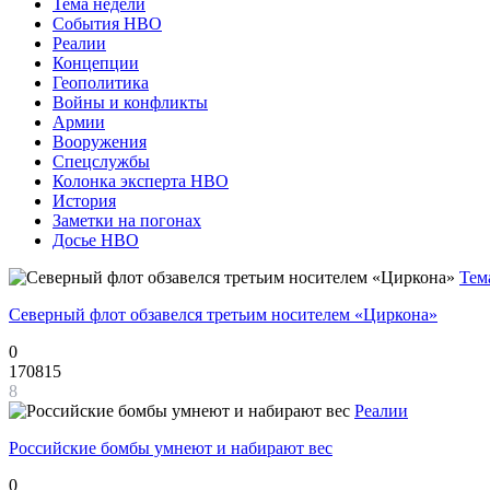
Тема недели
События НВО
Реалии
Концепции
Геополитика
Войны и конфликты
Армии
Вооружения
Спецслужбы
Колонка эксперта НВО
История
Заметки на погонах
Досье НВО
Тем
Северный флот обзавелся третьим носителем «Циркона»
0
170815
8
Реалии
Российские бомбы умнеют и набирают вес
0