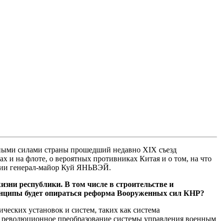
нными силами страны прошедший недавно ХIХ съезд
 и на флоте, о вероятных противниках Китая и о том, на что
сии генерал-майор Куй ЯНЬВЭЙ.
зни республики. В том числе в строительстве и
инципы будет опираться реформа Вооруженных сил КНР?
ческих установок и систем, таких как система
ть революционное преобразование системы управления военным