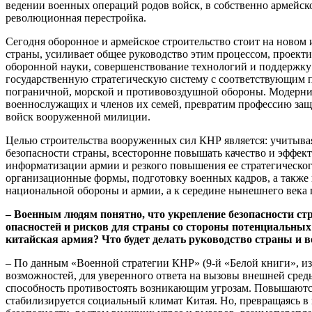
ведении военных операций родов войск, в собственно армейск
революционная перестройка.
Сегодня оборонное и армейское строительство стоит на новом
страны, усиливает общее руководство этим процессом, проек
оборонной науки, совершенствование технологий и поддержку
государственную стратегическую систему с соответствующим
пограничной, морской и противовоздушной обороны. Модерни
военнослужащих и членов их семей, превратим профессию защ
войск вооруженной милиции.
Целью строительства вооруженных сил КНР является: учитыва
безопасности страны, всесторонне повышать качество и эффект
информатизации армии и резкого повышения ее стратегическог
организационные формы, подготовку военных кадров, а также 
национальной обороны и армии, а к середине нынешнего века
– Военным людям понятно, что укрепление безопасности стр
опасностей и рисков для страны со стороны потенциальны
китайская армия? Что будет делать руководство страны и 
– По данным «Военной стратегии КНР» (9-й «Белой книги», из
возможностей, для уверенного ответа на вызовы внешней среды
способность противостоять возникающим угрозам. Повышаются
стабилизируется социальный климат Китая. Но, превращаясь в