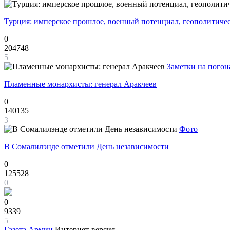
Турция: имперское прошлое, военный потенциал, геополитиче
0
204748
5
Заметки на погон
Пламенные монархисты: генерал Аракчеев
0
140135
3
Фото
В Сомалилэнде отметили День независимости
0
125528
0
0
9339
5
Газета
Армии
Интернет-версия