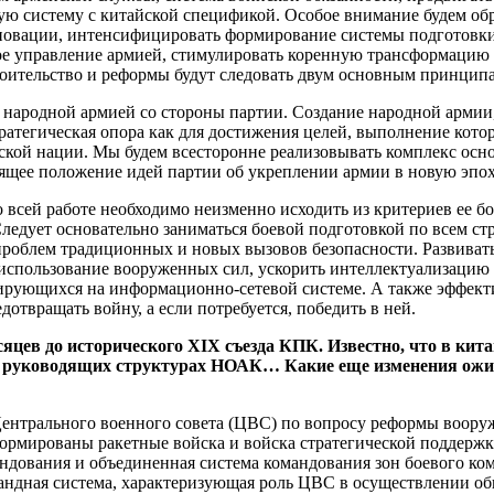
ую систему с китайской спецификой. Особое внимание будем обр
новации, интенсифицировать формирование системы подготовки
ое управление армией, стимулировать коренную трансформацию 
роительство и реформы будут следовать двум основным принцип
о народной армией со стороны партии. Создание народной арми
ратегическая опора как для достижения целей, выполнение кото
ской нации. Мы будем всесторонне реализовывать комплекс ос
ящее положение идей партии об укреплении армии в новую эпоху
о всей работе необходимо неизменно исходить из критериев ее 
Следует основательно заниматься боевой подготовкой по всем с
роблем традиционных и новых вызовов безопасности. Развивать
использование вооруженных сил, ускорить интеллектуализацию 
рующихся на информационно-сетевой системе. А также эффекти
отвращать войну, а если потребуется, победить в ней.
яцев до исторического ХIХ съезда КПК. Известно, что в кит
в руководящих структурах НОАК… Какие еще изменения ожи
 Центрального военного совета (ЦВС) по вопросу реформы воор
ормированы ракетные войска и войска стратегической поддержк
мандования и объединенная система командования зон боевого 
андная система, характеризующая роль ЦВС в осуществлении общ