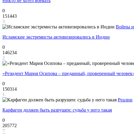
Никто не хотел воевать
0
151443
3
Войны и
Исламские экстремисты активизировались в Индии
0
146234
2
«Резидент Мария Осипова – преданный, проверенный человек
0
150314
1
Реалии
Карфаген должен быть разрушен: судьба у него такая
0
205772
7