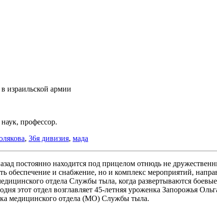
 в израильской армии
наук, профессор.
олякова
,
36я дивизия
,
мада
т назад постоянно находится под прицелом отнюдь не дружестве
 есть обеспечение и снабжение, но и комплекс мероприятий, на
медицинского отдела Службы тыла, когда развертываются боевы
егодня этот отдел возглавляет 45-летняя уроженка Запорожья О
ика медицинского отдела (МО) Службы тыла.