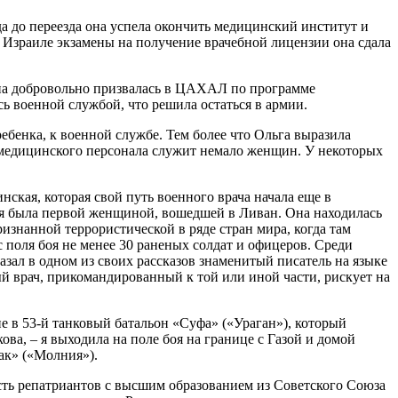
да до переезда она успела окончить медицинский институт и
 Израиле экзамены на получение врачебной лицензии она сдала
 она добровольно призвалась в ЦАХАЛ по программе
сь военной службой, что решила остаться в армии.
бенка, к военной службе. Тем более что Ольга выразила
о медицинского персонала служит немало женщин. У некоторых
нская, которая свой путь военного врача начала еще в
кая была первой женщиной, вошедшей в Ливан. Она находилась
изнанной террористической в ряде стран мира, когда там
поля боя не менее 30 раненых солдат и офицеров. Среди
зал в одном из своих рассказов знаменитый писатель на языке
й врач, прикомандированный к той или иной части, рискует на
ие в 53-й танковый батальон «Суфа» («Ураган»), который
ва, – я выходила на поле боя на границе с Газой и домой
ак» («Молния»).
асть репатриантов с высшим образованием из Советского Союза