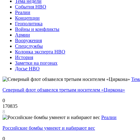
Тема недели
События НВО
Реалии
Концепции
Геополитика
Войны и конфликты
Армии
Вооружения
Спецслужбы
Колонка эксперта НВО
История
Заметки на погонах
Досье НВО
Тем
Северный флот обзавелся третьим носителем «Циркона»
0
170835
8
Реалии
Российские бомбы умнеют и набирают вес
0