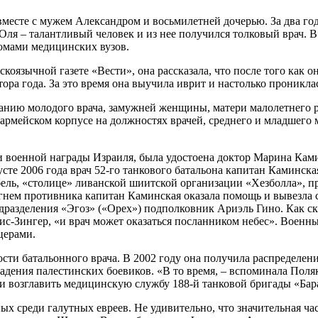
 вместе с мужем Александром и восьмилетней дочерью. За два го
Оля – талантливый человек и из нее получился толковый врач. В
пломами медицинских вузов.
скоязычной газете «Вести», она рассказала, что после того как
ора года. За это время она выучила иврит и настолько проникла
анию молодого врача, замужней женщины, матери малолетнего ре
 армейском корпусе на должностях врачей, среднего и младшег
ти военной награды Израиля, была удостоена доктор Марина Ками
усте 2006 года врач 52-го танкового батальона капитан Каминс
бель, «столице» ливанской шиитской организации «Хезболла», пр
ем противника капитан Каминская оказала помощь и вывезла с 
разделения «Эгоз» («Орех») подполковник Ариэль Гино. Как ска
с-Зингер, «и врач может оказаться посланником небес». Военны
церами.
ости батальонного врача. В 2002 году она получила распределен
адения палестинских боевиков. «В то время, – вспоминала Поляко
или возглавить медицинскую службу 188-й танковой бригады «Бар
ых среди галутных евреев. Не удивительно, что значительная ч