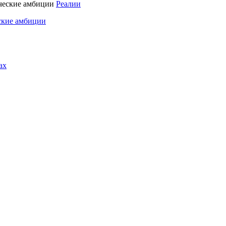
Реалии
ские амбиции
ах