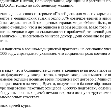
 Соединенных Штатов, Великобритании, Франции и Аргентины п
в ЦАХАЛ только по собственному желанию.
чала одно из своих интервью: «По сей день для многих карьера
нтов в медицинских вузах и около 30% новичков-врачей в армии
а американских базах в разных странах мира: «Может быть, вы 
енно очевидно, что я не одинока в своем решении. Мало того, 
нщины-медики в армии сталкиваются с проблемой, типичной для
и минусы». Относительно минусов доктор Дойн особенно не расп
жчины.
 и пациента в военно-медицинской практике» на соискание уче
06 году, справедливо указывает, что социальная роль военного 
ь в виду, что в большинстве случаев в здешние вузы поступают
х факультетов университетов, которые, завершив семилетнее 
кзаменов будущие военные врачи подписывают договор с Минист
одно призывается на месяц. Врачам, получившим базовое образов
урс подготовки пехотных офицеров. Особую подготовку обязаны
ой группы военных врачей немало тех, кого именуют «русскими»
ьно-волевых качествах.
нных врачей курсы.