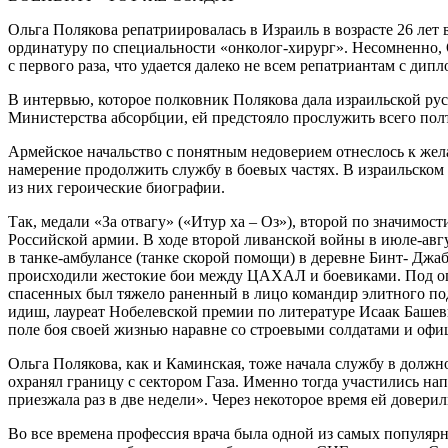
Ольга Полякова репатриировалась в Израиль в возрасте 26 лет
ординатуру по специальности «онколог-хирург». Несомненно, 
с первого раза, что удается далеко не всем репатриантам с ди
В интервью, которое полковник Полякова дала израильской рус
Министерства абсорбции, ей предстояло прослужить всего полт
Армейское начальство с понятным недоверием отнеслось к жел
намерение продолжить службу в боевых частях. В израильском
из них героические биографии.
Так, медали «За отвагу» («Итур ха – Оз»), второй по значимос
Российской армии. В ходе второй ливанской войны в июле-авг
в танке-амбулансе (танке скорой помощи) в деревне Бинт- Джа
происходили жестокие бои между ЦАХАЛ и боевиками. Под огн
спасенных был тяжело раненный в лицо командир элитного под
идиш, лауреат Нобелевской премии по литературе Исаак Башеви
поле боя своей жизнью наравне со строевыми солдатами и офи
Ольга Полякова, как и Каминская, тоже начала службу в должн
охранял границу с сектором Газа. Именно тогда участились нап
приезжала раз в две недели». Через некоторое время ей довер
Во все времена профессия врача была одной из самых популярн