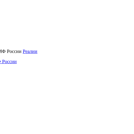
Реалии
 России