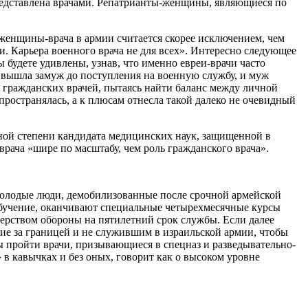
редставлена врачами. Репатрианты-женщины, являющиеся по
 женщины-врача в армии считается скорее исключением, чем
. Карьера военного врача не для всех». Интересно следующее
будете удивлены, узнав, что именно евреи-врачи часто
я вышла замуж до поступления на военную службу, и муж
 гражданских врачей, пытаясь найти баланс между личной
ространялась, а к плюсам отнесла такой далеко не очевидный
ной степени кандидата медицинских наук, защищенной в
врача «шире по масштабу, чем роль гражданского врача».
 молодые люди, демобилизованные после срочной армейской
обучение, оканчивают специальные четырехмесячные курсы
ерством обороны на пятилетний срок службы. Если далее
ание за границей и не служившим в израильской армии, чтобы
 пройти врачи, призывающиеся в спецназ и разведывательно-
 в кавычках и без оных, говорит как о высоком уровне