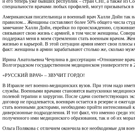
и его теперь уже бывших республик – стран СНГ, а также из
специальности врачами любых профилей, могут призываться 
Американская писательница и военный врач Халли Дойн так на
правилом... Женщины составляют более 50% общего числа студе
замечание Халли Дойн, еврейки по происхождению, служившей н
связывают свою жизнь с армией, в том числе женщины. Соверш
поддержал меня в моем стремлении стать военным врачом. Же
жизнью и карьерой. В этой ситуации армия имеет свои плюсы 
факт: женщины в армии зарабатывают столько же, сколько му
Ирина Анатольевна Чечулина в диссертации «Отношение врача
Волгоградском государственном медицинском университете в 20
«РУССКИЙ ВРАЧ» – ЗВУЧИТ ГОРДО!
В Израиле нет военно-медицинских вузов. При этом надо имет
службы. Военными врачами становятся выпускники медицински
полевой терапии и хирургии. После сдачи соответствующих э
договор не продлевается, военврач остается в резерве и ежег
стать военными докторами, необходимо пройти интенсивный к
диверсионные подразделения. И тот факт, что именно среди эт
полученного ими медицинского образования, так и об их морал
Ольга Полякова с отличием окончила все необходимые для вое