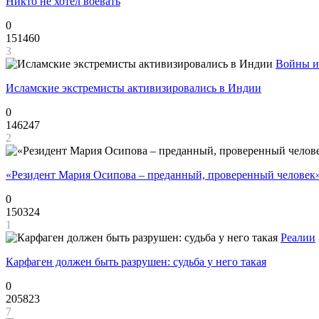
Никто не хотел воевать
0
151460
3
Войны и
Исламские экстремисты активизировались в Индии
0
146247
2
«Резидент Мария Осипова – преданный, проверенный человек
0
150324
1
Реалии
Карфаген должен быть разрушен: судьба у него такая
0
205823
7