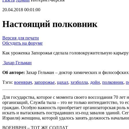
20.04.2018 00:01:00
Настоящий полковник
Версия для печати
Обсудить на форуме
Как уроженка Запорожья сделала головокружительную карьеру
Захар Гельман
Об авторе:
Захар Гельман – доктор химических и философских 
Тэги:
военврач
,
запорожье
,
цахал
,
хезболла
,
дойн
,
полковник
,
п
Для государства, которое с момента своего воссоздания 70 ле
организаций, Служба тыла – это не только интендантство, то
граждан. Особую важность приобретает организаторская роль 
искать и вытаскивать пострадавших из-под завалов зданий. С
Израиля) женщина, которой удалось занять должность начальн
ВОЕНВРАЧ – ТОТ ЖЕ СОЛДАТ