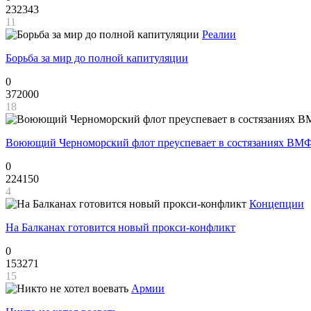
232343
11
Реалии
Борьба за мир до полной капитуляции
0
372000
18
Воюющий Черноморский флот преуспевает в состязаниях ВМФ
0
224150
4
Концепции
На Балканах готовится новый прокси-конфликт
0
153271
15
Армии