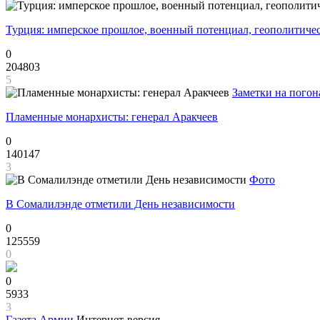
Турция: имперское прошлое, военный потенциал, геополитиче
0
204803
5
Заметки на погон
Пламенные монархисты: генерал Аракчеев
0
140147
3
Фото
В Сомалилэнде отметили День независимости
0
125559
0
0
5933
3
Газета
Армии
Интернет-версия