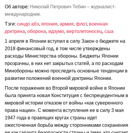
Об авторе:
Николай Петрович Тебин – журналист-
международник.
Тэги:
синдо абэ
,
япония
,
армия
,
флот
,
военная
доктрина
,
оборона
,
идзумо
,
вертолетоносец
,
сша
1 апреля в Японии вступил в силу Закон о бюджете на
2018 финансовый год, в том числе утверждены
расходы Министерства обороны. Бюджеты Японии
прозрачны, в них нет закрытых статей, а по расходам
Минобороны можно проследить основные тенденции в
развитии положений военной доктрины Японии.
После поражения во Второй мировой войне в Японии
была принята новая Конституция с беспрецедентным в
мировой истории отказом от войны «как суверенного
права нации». С момента вступления ее в силу 3 мая
1947 года в правящих кругах страны идет
ожесточенная борьба между сторонниками сохранения
ее как гаранта безопасности страны и теми, кто считает