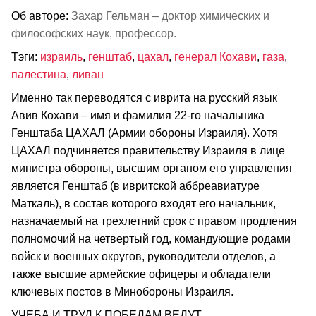
Об авторе:
Захар Гельман – доктор химических и
философских наук, профессор.
Тэги:
израиль
,
генштаб
,
цахал
,
генерал Кохави
,
газа
,
палестина
,
ливан
Именно так переводятся с иврита на русский язык
Авив Кохави – имя и фамилия 22-го начальника
Генштаба ЦАХАЛ (Армии обороны Израиля). Хотя
ЦАХАЛ подчиняется правительству Израиля в лице
министра обороны, высшим органом его управления
является Генштаб (в ивритской аббреавиатуре
Маткаль), в состав которого входят его начальник,
назначаемый на трехлетний срок с правом продления
полномочий на четвертый год, командующие родами
войск и военных округов, руководители отделов, а
также высшие армейские офицеры и обладатели
ключевых постов в Минобороны Израиля.
УЧЕБА И ТРУД К ПОБЕДАМ ВЕДУТ