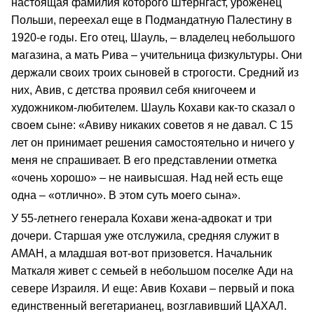
настоящая фамилия которого Штернгаст, уроженец
Польши, переехал еще в Подмандатную Палестину в
1920-е годы. Его отец, Шауль, – владелец небольшого
магазина, а мать Рива – учительница физкультуры. Они
держали своих троих сыновей в строгости. Средний из
них, Авив, с детства проявил себя книгочеем и
художником-любителем. Шауль Кохави как-то сказал о
своем сыне: «Авиву никаких советов я не давал. С 15
лет он принимает решения самостоятельно и ничего у
меня не спрашивает. В его представлении отметка
«очень хорошо» – не наивысшая. Над ней есть еще
одна – «отлично». В этом суть моего сына».
У 55-летнего генерала Кохави жена-адвокат и три
дочери. Старшая уже отслужила, средняя служит в
АМАН, а младшая вот-вот призовется. Начальник
Маткаля живет с семьей в небольшом поселке Ади на
севере Израиля. И еще: Авив Кохави – первый и пока
единственный вегетарианец, возглавивший ЦАХАЛ.