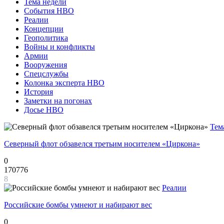
Тема недели
События НВО
Реалии
Концепции
Геополитика
Войны и конфликты
Армии
Вооружения
Спецслужбы
Колонка эксперта НВО
История
Заметки на погонах
Досье НВО
Тем
Северный флот обзавелся третьим носителем «Циркона»
0
170776
8
Реалии
Российские бомбы умнеют и набирают вес
0