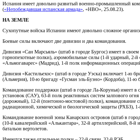
Испания имеет довольно развитый военно-промышленный комп
(
«Непобеждавшая испанская армада»
, «НВО», 25.08.23).
НА ЗЕМЛЕ
Сухопутные войска Испании имеют довольно сложное организ
Боевые силы включают две дивизии и два командования.
Дивизия «Сан Марсьяль» (штаб в городе Бургос) имеет в своем 
горнопехотные полки), аэромобильные силы (1-й ударный, 2-й
«Альмогаварес» (Мадрид), 1-й полк информационных операци
Дивизия «Кастильехос» (штаб в городе Уэска) включает 1-ю бр
(Альмерия), 10-ю бригаду «Гусман эль-Буэно» (Кордоба), 11-ю 
Командование поддержки (штаб в городе Ла-Корунья) имеет в 
установок (САУ), 63-й полк реактивных систем залпового огня
(дорожный), 12-й (понтонно-мостовой) полки), командование св
радиационной, химической и биологической защиты (РХБЗ), 1-
Командование военной зоны Канарских островов (штаб в город
(10-й кавалерийский «Алькантара», 32-й артиллерийский, 8-й 
батальон вертолетов.
Имеются также отдельные полки – 22-й связи, 32-й РЭБ.