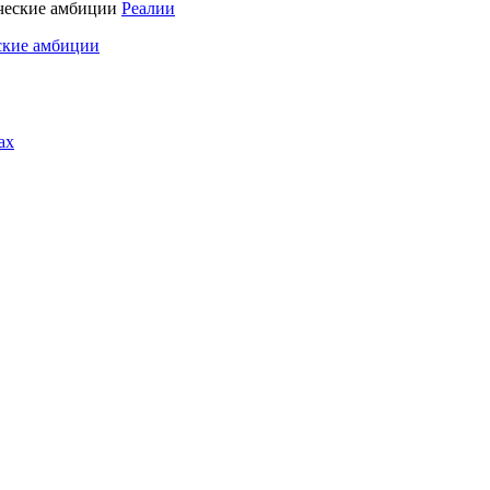
Реалии
ские амбиции
ах