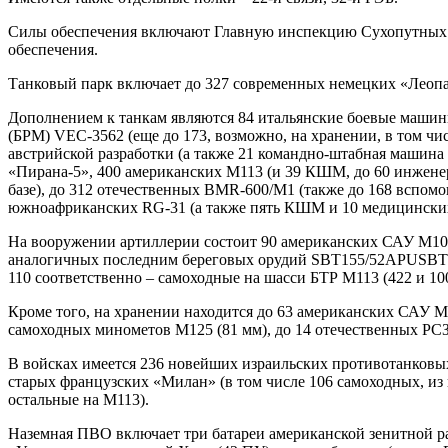
Силы обеспечения включают Главную инспекцию Сухопутных во
обеспечения.
Танковый парк включает до 327 современных немецких «Леопар
Дополнением к танкам являются 84 итальянские боевые машин
(БРМ) VEC-3562 (еще до 173, возможно, на хранении, в том ч
австрийской разработки (а также 21 командно-штабная машина 
«Пирана-5», 400 американских M113 (и 39 КШМ, до 60 инженер
базе), до 312 отечественных BMR-600/M1 (также до 168 вспомо
южноафриканских RG-31 (а также пять КШМ и 10 медицинских 
На вооружении артиллерии состоит 90 американских САУ М109А
аналогичных последним береговых орудий SBT155/52APUSBTV07 
110 соответственно – самоходные на шасси БТР М113 (422 и 1
Кроме того, на хранении находится до 63 американских САУ М1
самоходных минометов М125 (81 мм), до 14 отечественных РСЗ
В войсках имеется 236 новейших израильских противотанковы
старых французских «Милан» (в том числе 106 самоходных, из 
остальные на М113).
Наземная ПВО включает три батареи американской зенитной ра