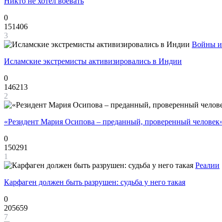
Никто не хотел воевать
0
151406
3
Войны и
Исламские экстремисты активизировались в Индии
0
146213
2
«Резидент Мария Осипова – преданный, проверенный человек
0
150291
1
Реалии
Карфаген должен быть разрушен: судьба у него такая
0
205659
7