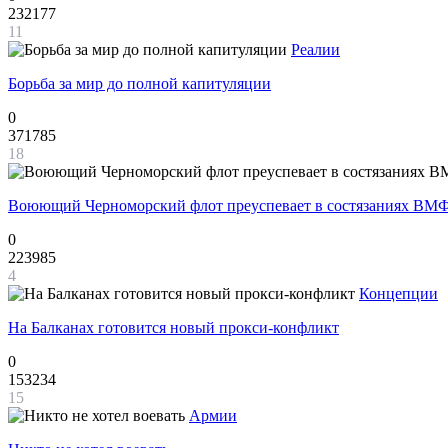
232177
11
Реалии
Борьба за мир до полной капитуляции
0
371785
18
Воюющий Черноморский флот преуспевает в состязаниях ВМФ
0
223985
4
Концепции
На Балканах готовится новый прокси-конфликт
0
153234
15
Армии