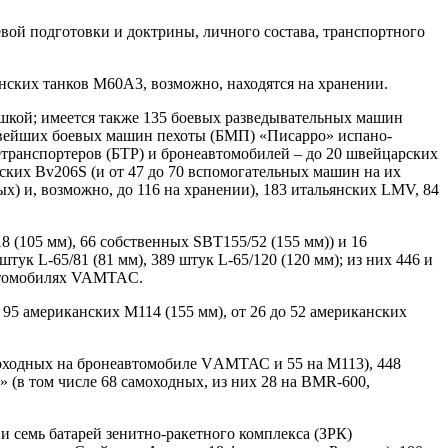
ой подготовки и доктрины, личного состава, транспортного
нских танков М60А3, возможно, находятся на хранении.
шкой; имеется также 135 боевых разведывательных машин
новейших боевых машин пехоты (БМП) «Писарро» испано-
етранспортеров (БТР) и бронеавтомобилей – до 20 швейцарских
ских Bv206S (и от 47 до 70 вспомогательных машин на их
х) и, возможно, до 116 на хранении), 183 итальянских LMV, 84
 (105 мм), 66 собственных SBT155/52 (155 мм)) и 16
к L-65/81 (81 мм), 389 штук L-65/120 (120 мм); из них 446 и
 автомобилях VAMTAC.
95 американских М114 (155 мм), от 26 до 52 американских
моходных на бронеавтомобиле VАМТАС и 55 на М113), 448
 (в том числе 68 самоходных, из них 28 на BMR-600,
и семь батарей зенитно-ракетного комплекса (ЗРК)