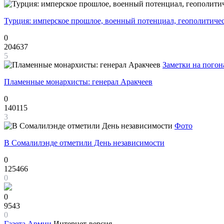
Турция: имперское прошлое, военный потенциал, геополитиче
0
204637
5
Заметки на погон
Пламенные монархисты: генерал Аракчеев
0
140115
3
Фото
В Сомалилэнде отметили День независимости
0
125466
0
0
9543
0
Газета
Армии
Интернет-версия