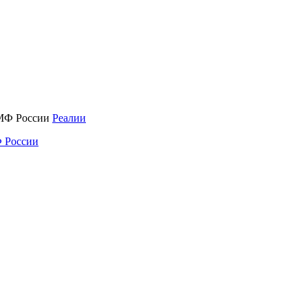
Реалии
 России