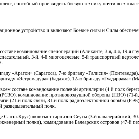
лекс, способный производить боевую технику почти всех клас
ационное устройство и включают Боевые силы и Силы обеспече
составе командование спецопераций (Аликанте, 3-я, 4-я, 19-я гр
 спасательный, 3-й, 4-й многоцелевые, 5-й транспортный верто
й.
игаду «Арагон» (Сарагоса), 7-ю бригаду «Галисия» (Понтеведра)
бригаду «Эстремадура» (Бадахос), 12-ю бригаду «Гуадаррама» (Ма
своем составе командование полевой артиллерии (4-й полк бере
 (РСЗО), командование противовоздушной обороны (ПВО) (71-й, 
язи (21-й полк связи, 31-й полк радиоэлектронной борьбы (РЭБ)
й разведывательный полк.
е Санта-Крус) включает гарнизон Сеуты (3-й кавалерийский, 3
инженерный полки), командование Балеарских островов (47-й пе