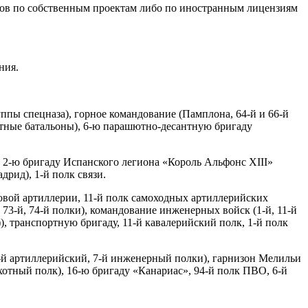
сов по собственным проектам либо по иностранным лицензиям
ния.
уппы спецназа), горное командование (Памплона, 64-й и 66-й
летные батальоны), 6-ю парашютно-десантную бригаду
, 2-ю бригаду Испанского легиона «Король Альфонс ХIII»
дрид), 1-й полк связи.
говой артиллерии, 11-й полк самоходных артиллерийских
73-й, 74-й полки), командование инженерных войск (1-й, 11-й
), транспортную бригаду, 11-й кавалерийский полк, 1-й полк
0-й артиллерийский, 7-й инженерный полки), гарнизон Мелильи
хотный полк), 16-ю бригаду «Канариас», 94-й полк ПВО, 6-й