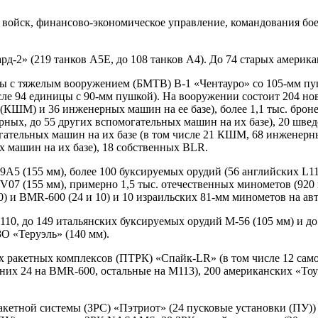
йск, финансово-экономическое управление, командования боев
д-2» (219 танков А5Е, до 108 танков А4). До 74 старых америка
ы с тяжелым вооружением (БМТВ) В-1 «Чентауро» со 105-мм пу
исле 94 единицы с 90-мм пушкой). На вооружении состоит 204 
(КШМ) и 36 инженерных машин на ее базе), более 1,1 тыс. брон
ных, до 55 других вспомогательных машин на их базе), 20 швед
гательных машин на их базе (в том числе 21 КШМ, 68 инженерны
машин на их базе), 18 собственных BLR.
5 (155 мм), более 100 буксируемых орудий (56 английских L118
(155 мм), примерно 1,5 тыс. отечественных минометов (920 шту
00) и BMR-600 (24 и 10) и 10 израильских 81-мм минометов на
10, до 149 итальянских буксируемых орудий М-56 (105 мм) и до 
О «Теруэль» (140 мм).
х ракетных комплексов (ПТРК) «Спайк-LR» (в том числе 12 са
них 24 на BMR-600, остальные на М113), 200 американских «Тоу»
кетной системы (ЗРС) «Пэтриот» (24 пусковые установки (ПУ)) 