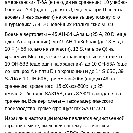
американских Т-6А (еще один на хранении), 10 учебно-
боевых TA-4 (один H, девять J; еще два-три Н, шесть-
восемь J на хранении) на основе вышеупомянутого
штурмовика А-4, 30 новейших итальянских М-346.
Боевые вертолеты – 45 АН-64 «Апач» (25 А, 20 D; еще
один А на хранении); до 49 АН-1 «Кобра» (до 13 E, до
20 F (+ 56 только на запчасти), 12 S, четыре Q) на
хранении. Многоцелевые и транспортные вертолеты –
19 ОН-58В (еще один на хранении), до 10 СН-53А (еще
до четырех А и пяти D на хранении) и до 14 S-65С, 39
S-70A и 10 UH-60A, три «Белл-206» (еще до 48 на
хранении); кроме того, 15 «Хьюз-500», до 25
«Белл-212», один SA315B, пять SA321 находятся на
хранении. Все вертолеты – также американского
производства, кроме французских SA315/321.
Израиль в настоящий момент является единственной
страной в мире, имеющей систему тактической