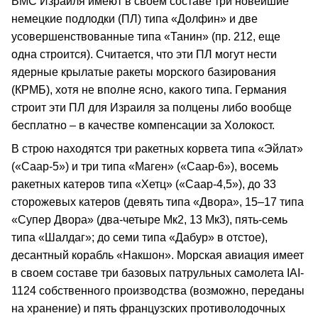
ВМС Израиля имеют в своем составе три новейшие
немецкие подлодки (ПЛ) типа «Долфин» и две
усовершенствованные типа «Танин» (пр. 212, еще
одна строится). Считается, что эти ПЛ могут нести
ядерные крылатые ракеты морского базирования
(КРМБ), хотя не вполне ясно, какого типа. Германия
строит эти ПЛ для Израиля за полцены либо вообще
бесплатно – в качестве компенсации за Холокост.
В строю находятся три ракетных корвета типа «Эйлат»
(«Саар-5») и три типа «Маген» («Саар-6»), восемь
ракетных катеров типа «Хетц» («Саар-4,5»), до 33
сторожевых катеров (девять типа «Двора», 15–17 типа
«Супер Двора» (два-четыре Мк2, 13 Мк3), пять-семь
типа «Шалдаг»; до семи типа «Дабур» в отстое),
десантный корабль «Накшон». Морская авиация имеет
в своем составе три базовых патрульных самолета IAI-
1124 собственного производства (возможно, переданы
на хранение) и пять французских противолодочных