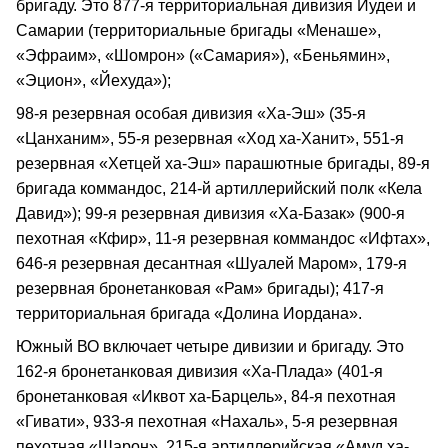
бригаду. Это 877-я территориальная дивизия Иудеи и
Самарии (территориальные бригады «Менаше»,
«Эфраим», «Шомрон» («Самария»), «Беньямин»,
«Эцион», «Йехуда»);
98-я резервная особая дивизия «Ха-Эш» (35-я
«Цанханим», 55-я резервная «Ход ха-Ханит», 551-я
резервная «Хетцей ха-Эш» парашютные бригады, 89-я
бригада коммандос, 214-й артиллерийский полк «Кела
Давид»); 99-я резервная дивизия «Ха-Базак» (900-я
пехотная «Кфир», 11-я резервная коммандос «Ифтах»,
646-я резервная десантная «Шуалей Маром», 179-я
резервная бронетанковая «Рам» бригады); 417-я
территориальная бригада «Долина Иордана».
Южный ВО включает четыре дивизии и бригаду. Это
162-я бронетанковая дивизия «Ха-Плада» (401-я
бронетанковая «Иквот ха-Барцель», 84-я пехотная
«Гивати», 933-я пехотная «Нахаль», 5-я резервная
пехотная «Шарон», 215-я артиллерийская «Амуд ха-