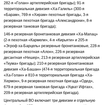
282-я «Голан» артиллерийская бригады); 91-я
территориальная дивизия «Ха-Галиль» (300-я
«Барам», 769-я «Хирам» пехотные бригады, 3-я
резервная пехотная бригада «Александрони», 8-я
резервная танковая бригада);
146-я резервная бронетанковая дивизия «Ха-Мапац»
(2-я пехотная «Кармели», 4-я «Кирьяти» и 205-я
«Эгроф ха-Барцель» резервные бронетанковые, 228-я
резервная пехотная «Алон», 226-я резервная
десантная «Нешер», 213-я резервная артиллерийская
«Ткума» бригады); 210-я резервная бронетанковая
дивизия «Ха-Башан» (474-я территориальная бригада
«Ха-Голан» и 810-я территориальная бригада «Ха-
Хермон», 9-я резервная пехотная бригада «Одед»,
679-я резервная танковая бригада «Уцват Ифтах»,
209-я резервная артиллерийская бригада).
Центральный ВО включает три дивизии и отдельную