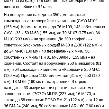
М577 на их базе), 148 собственных «Волф» и не менее
шести новейших «Эйтан».
На вооружении находится 350 американских
самоходных артиллерийских установок (САУ) М109
(155 мм). Кроме того, еще до 76 М109, 148 собственных
САУ L-33 и 50 М-68 (155 мм), до 70 М107 (175 мм), 36
М110 (203 мм) – на хранении. До 300 трофейных
советских буксируемых орудий М-30 и Д-30 (122 мм) и
до 24 М-46 (130 мм), 40 переделанных М-46, 50
собственных М-68/71 и 81 М-839/845 (155 мм) – на
хранении. Состоят на вооружении 250 минометов (81
мм), 264 самоходных миномета «Кардом» и 250 М-65
(120 мм). При этом 1100 минометов (81 мм), 650 (120
мм), 18 М-66 (160 мм) – на хранении. В строю
находятся 63 американских реактивных системы
залпового огня (РСЗО) MLRS (227 мм); 16 М270, а
также до 58 советских РСЗО БМ-21 (122 мм) и от 12 до
36 БМ-24 (240 мм), 50 собственных LAR-160 (160 мм) и