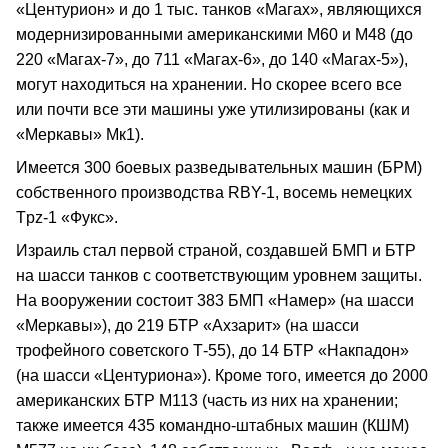
«Центурион» и до 1 тыс. танков «Магах», являющихся
модернизированными американскими М60 и М48 (до
220 «Магах-7», до 711 «Магах-6», до 140 «Магах-5»),
могут находиться на хранении. Но скорее всего все
или почти все эти машины уже утилизированы (как и
«Меркавы» Мк1).
Имеется 300 боевых разведывательных машин (БРМ)
собственного производства RBY-1, восемь немецких
Tpz-1 «Фукс».
Израиль стал первой страной, создавшей БМП и БТР
на шасси танков с соответствующим уровнем защиты.
На вооружении состоит 383 БМП «Намер» (на шасси
«Меркавы»), до 219 БТР «Ахзарит» (на шасси
трофейного советского Т-55), до 14 БТР «Накпадон»
(на шасси «Центуриона»). Кроме того, имеется до 2000
американских БТР М113 (часть из них на хранении;
также имеется 435 командно-штабных машин (КШМ)