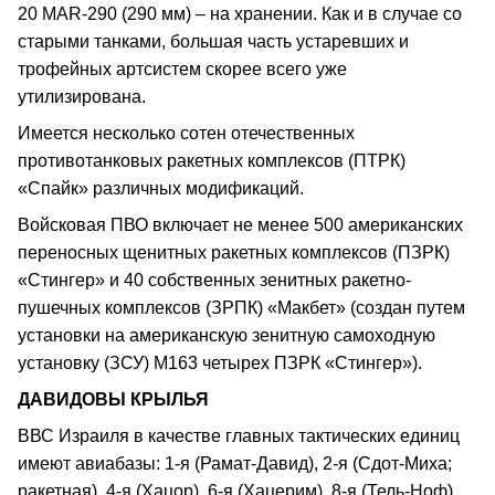
20 MAR-290 (290 мм) – на хранении. Как и в случае со
старыми танками, большая часть устаревших и
трофейных артсистем скорее всего уже
утилизирована.
Имеется несколько сотен отечественных
противотанковых ракетных комплексов (ПТРК)
«Спайк» различных модификаций.
Войсковая ПВО включает не менее 500 американских
переносных щенитных ракетных комплексов (ПЗРК)
«Стингер» и 40 собственных зенитных ракетно-
пушечных комплексов (ЗРПК) «Макбет» (создан путем
установки на американскую зенитную самоходную
установку (ЗСУ) М163 четырех ПЗРК «Стингер»).
ДАВИДОВЫ КРЫЛЬЯ
ВВС Израиля в качестве главных тактических единиц
имеют авиабазы: 1-я (Рамат-Давид), 2-я (Сдот-Миха;
ракетная), 4-я (Хацор), 6-я (Хацерим), 8-я (Тель-Ноф),