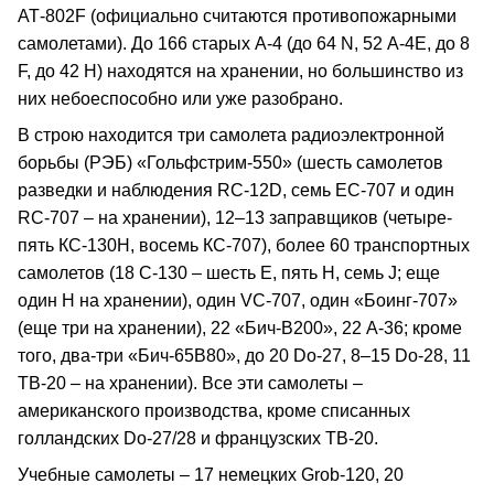
АТ-802F (официально считаются противопожарными
самолетами). До 166 старых A-4 (до 64 N, 52 А-4Е, до 8
F, до 42 H) находятся на хранении, но большинство из
них небоеспособно или уже разобрано.
В строю находится три самолета радиоэлектронной
борьбы (РЭБ) «Гольфстрим-550» (шесть самолетов
разведки и наблюдения RC-12D, семь ЕС-707 и один
RC-707 – на хранении), 12–13 заправщиков (четыре-
пять КС-130Н, восемь КС-707), более 60 транспортных
самолетов (18 С-130 – шесть Е, пять Н, семь J; еще
один Н на хранении), один VC-707, один «Боинг-707»
(еще три на хранении), 22 «Бич-В200», 22 А-36; кроме
того, два-три «Бич-65В80», до 20 Do-27, 8–15 Do-28, 11
TB-20 – на хранении). Все эти самолеты –
американского производства, кроме списанных
голландских Do-27/28 и французских ТВ-20.
Учебные самолеты – 17 немецких Grob-120, 20