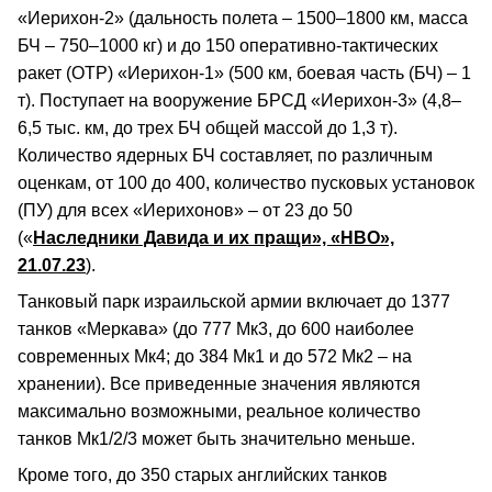
«Иерихон-2» (дальность полета – 1500–1800 км, масса
БЧ – 750–1000 кг) и до 150 оперативно-тактических
ракет (ОТР) «Иерихон-1» (500 км, боевая часть (БЧ) – 1
т). Поступает на вооружение БРСД «Иерихон-3» (4,8–
6,5 тыс. км, до трех БЧ общей массой до 1,3 т).
Количество ядерных БЧ составляет, по различным
оценкам, от 100 до 400, количество пусковых установок
(ПУ) для всех «Иерихонов» – от 23 до 50
(«
Наследники Давида и их пращи», «НВО»,
21.07.23
).
Танковый парк израильской армии включает до 1377
танков «Меркава» (до 777 Мк3, до 600 наиболее
современных Мк4; до 384 Мк1 и до 572 Мк2 – на
хранении). Все приведенные значения являются
максимально возможными, реальное количество
танков Мк1/2/3 может быть значительно меньше.
Кроме того, до 350 старых английских танков