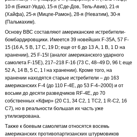
10-я (Бикат-Увда), 15-я (Сде-Дов, Тель-Авив), 21-я
(Хайфа), 25-я (Мицпе-Рамон), 28-я (Неватим), 30-я
(Пальмахим).
Основу ВВС составляют американские истребители-
бомбардировщики. Имеется 39 новейших F-35А, 57 F-
15 (16 A, 5 B, 17 C, 19 D; еще от 6 до 13 А, 1 В, 1 D на
хранении), 25 F-15I (аналог американского ударного
самолета F-15Е), 217–218 F-16 (73 C, 48–49 D, 96 I; еще
52 A, 14 B, 5 С, 1 I на хранении). Кроме того, на
хранении находятся старые истребители – до 163
американских F-4 (до 110 F-4E, до 53 F-4–2000) и от
восьми до десяти разведчиков RF-4Е, до 70
собственных «Кфир» (20 С1, 34 С2, 1 ТС2, 1 R-С2, 16
С7), но в реальности большая их часть уже
утилизирована.
Также к боевым самолетам относятся восемь
американских противопартизанских штурмовиков