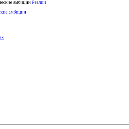
Реалии
ские амбиции
ах