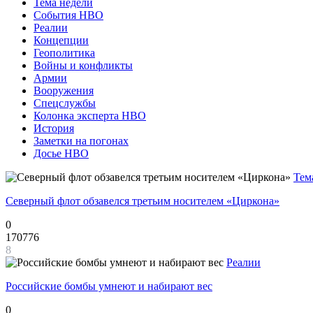
Тема недели
События НВО
Реалии
Концепции
Геополитика
Войны и конфликты
Армии
Вооружения
Спецслужбы
Колонка эксперта НВО
История
Заметки на погонах
Досье НВО
Тем
Северный флот обзавелся третьим носителем «Циркона»
0
170776
8
Реалии
Российские бомбы умнеют и набирают вес
0