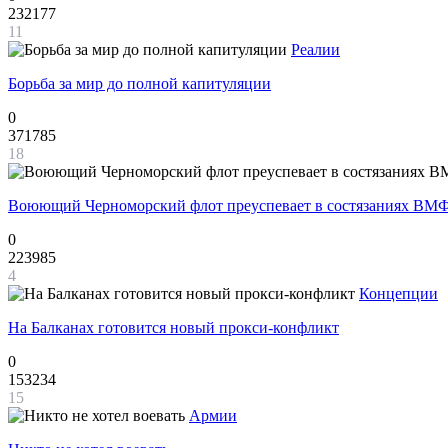
232177
11
Реалии
Борьба за мир до полной капитуляции
0
371785
18
Воюющий Черноморский флот преуспевает в состязаниях ВМФ
0
223985
4
Концепции
На Балканах готовится новый прокси-конфликт
0
153234
15
Армии