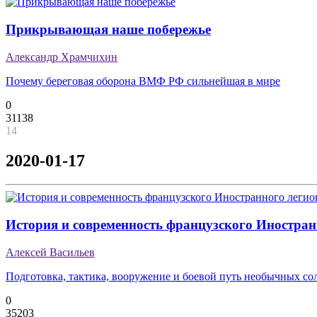
Прикрывающая наше побережье
Александр Храмчихин
Почему береговая оборона ВМФ РФ сильнейшая в мире
0
31138
14
2020-01-17
История и современность французского Иностран
Алексей Васильев
Подготовка, тактика, вооружение и боевой путь необычных со
0
35203