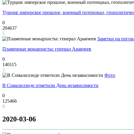
Турция: имперское прошлое, военный потенциал, геополитиче
0
204637
5
Заметки на погон
Пламенные монархисты: генерал Аракчеев
0
140115
3
Фото
В Сомалилэнде отметили День независимости
0
125466
0
2020-03-06