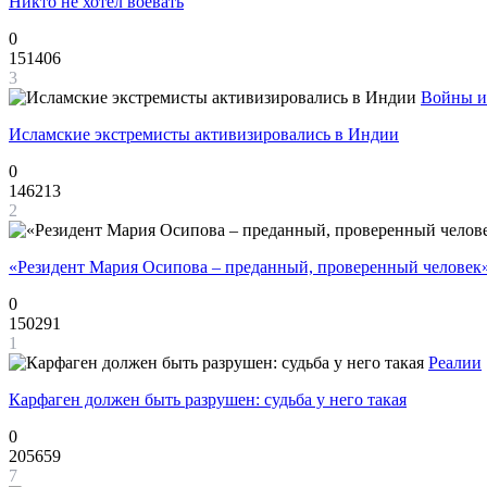
Никто не хотел воевать
0
151406
3
Войны и
Исламские экстремисты активизировались в Индии
0
146213
2
«Резидент Мария Осипова – преданный, проверенный человек
0
150291
1
Реалии
Карфаген должен быть разрушен: судьба у него такая
0
205659
7