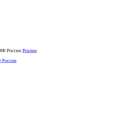
Реалии
 России