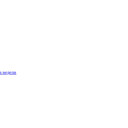
а недели