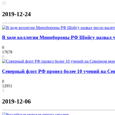
17
2019-12-24
В ходе коллегии Минобороны РФ Шойгу назвал ч
0
17678
0
Северный флот РФ провел более 10 учений на Се
0
12951
3
2019-12-06