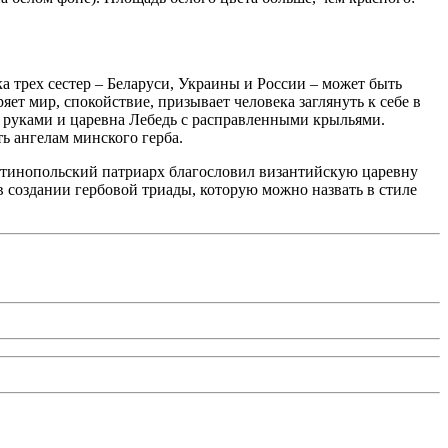
ка трех сестер – Беларуси, Украины и России – может быть
ет мир, спокойствие, призывает человека заглянуть к себе в
и руками и царевна Лебедь с расправленными крыльями.
ь ангелам минского герба.
антинопольский патриарх благословил византийскую царевну
 создании гербовой триады, которую можно назвать в стиле