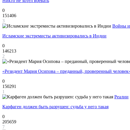
Никто не хотел воевать
0
151406
3
Войны и
Исламские экстремисты активизировались в Индии
0
146213
2
«Резидент Мария Осипова – преданный, проверенный человек
0
150291
1
Реалии
Карфаген должен быть разрушен: судьба у него такая
0
205659
7