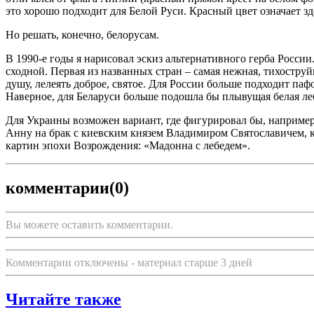
это хорошо подходит для Белой Руси. Красный цвет означает зд
Но решать, конечно, белорусам.
В 1990-е годы я нарисовал эскиз альтернативного герба России
сходной. Первая из названных стран – самая нежная, тихоструй
душу, лелеять доброе, святое. Для России больше подходит п
Наверное, для Беларуси больше подошла бы плывущая белая леб
Для Украины возможен вариант, где фигурировал бы, наприме
Анну на брак с киевским князем Владимиром Святославичем, кр
картин эпохи Возрождения: «Мадонна с лебедем».
комментарии
(0)
Вы можете оставить комментарии.
Комментарии отключены - материал старше 3 дней
Читайте также