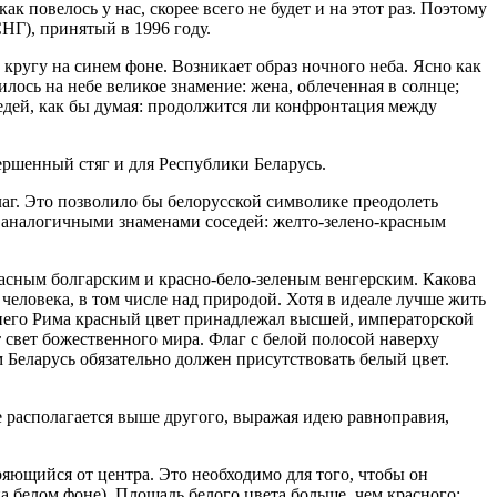
 повелось у нас, скорее всего не будет и на этот раз. Поэтому
НГ), принятый в 1996 году.
 кругу на синем фоне. Возникает образ ночного неба. Ясно как
ось на небе великое знамение: жена, облеченная в солнце;
оседей, как бы думая: продолжится ли конфронтация между
ершенный стяг и для Республики Беларусь.
аг. Это позволило бы белорусской символике преодолеть
 с аналогичными знаменами соседей: желто-зелено-красным
расным болгарским и красно-бело-зеленым венгерским. Какова
 человека, в том числе над природой. Хотя в идеале лучше жить
евнего Рима красный цвет принадлежал высшей, императорской
 свет божественного мира. Флаг с белой полосой наверху
Беларусь обязательно должен присутствовать белый цвет.
е располагается выше другого, выражая идею равноправия,
ряющийся от центра. Это необходимо для того, чтобы он
а белом фоне). Площадь белого цвета больше, чем красного: