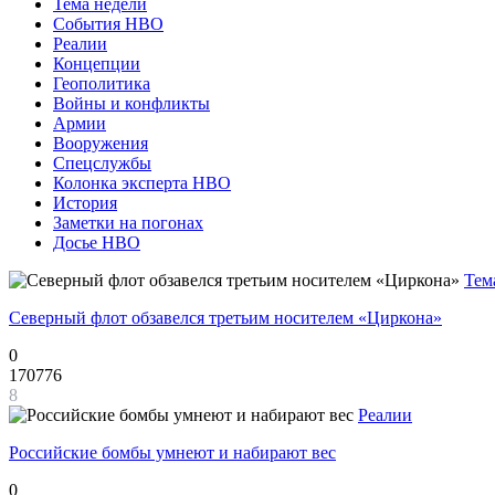
Тема недели
События НВО
Реалии
Концепции
Геополитика
Войны и конфликты
Армии
Вооружения
Спецслужбы
Колонка эксперта НВО
История
Заметки на погонах
Досье НВО
Тем
Северный флот обзавелся третьим носителем «Циркона»
0
170776
8
Реалии
Российские бомбы умнеют и набирают вес
0