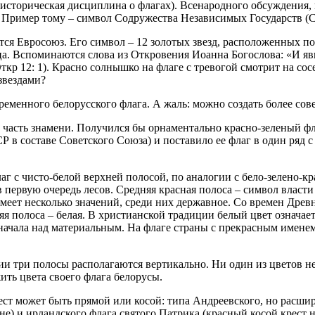
торическая дисциплина о флагах). Всенародного обсуждения, как
. Пример тому – символ Содружества Независимых Государств (С
тся Евросоюз. Его символ – 12 золотых звезд, расположенных по
а. Вспоминаются слова из Откровения Иоанна Богослова: «И явил
(Откр 12: 1). Красно солнышко на флаге с тревогой смотрит на с
звездами?
еменного белорусского флага. А жаль: можно создать более сов
часть знамени. Получился бы орнаментально красно-зеленый фл
СР в составе Советского Союза) и поставило ее флаг в один ряд
аг с чисто-белой верхней полосой, по аналогии с бело-зелено-к
 первую очередь лесов. Средняя красная полоса – символ власти
 имеет несколько значений, среди них державное. Со времен Др
яя полоса – белая. В христианской традиции белый цвет означает
ачала над материальным. На флаге страны с прекрасным именем 
ии три полосы располагаются вертикально. Ни один из цветов н
ть цвета своего флага белорусы.
ест может быть прямой или косой: типа Андреевского, но расши
е) и ирландского флага святого Патрика (красный косой крест н