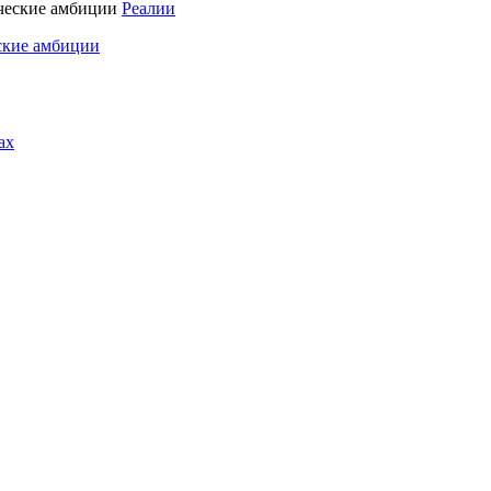
Реалии
ские амбиции
ах