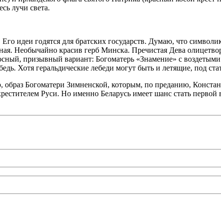
есь лучи света.
. Его идеи годятся для братских государств. Думаю, что символи
ная. Необычайно красив герб Минска. Пречистая Дева олицетворя
афосный, призывный вариант: Богоматерь «Знамение» с воздетым
едь. Хотя геральдические лебеди могут быть и летящие, под стат
р, образ Богоматери Зимненской, которым, по преданию, Конст
естителем Руси. Но именно Беларусь имеет шанс стать первой в