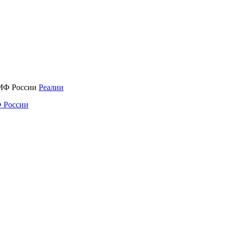
Реалии
 России