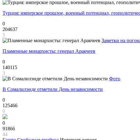
Турция: имперское прошлое, военный потенциал, геополитиче
0
204637
5
Заметки на погон
Пламенные монархисты: генерал Аракчеев
0
140115
3
Фото
В Сомалилэнде отметили День независимости
0
125466
0
0
91866
44
Газета
Свободная трибуна
Интернет-версия