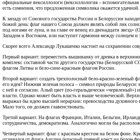
официальные вексиллологи (вексиллология – вспомогательная ис
есть сомнения, что предложенная символика окажется удачной
К западу от Союзного государства России и Белоруссии находи
божий день: флаг нашего Союза должен являть собой лик солнц
под ногами ее луна, и на главе ее венец из двенадцати звезд» 
Западом и Востоком, или наступит гармония между солнцем и 
Скорее всего Александр Лукашенко настоит на сохранении совр
Первый вариант: переместить вышиванку от древка в верхнюю 
комплекс составной части другого государства (Белорусской С
флагом Литвы и бело-сине-красным флагом России.
Второй вариант: создать трехполосный бело-красно-зеленый фл
его идея? Нижняя зеленая полоса – символ природы Беларуси: в
с ней в согласии. Алый цвет (по-геральдически «червленый»)
власти. Однако может быть власть и выше человеческой. Верхн
выражал бы идею высшей иерархии: превосходства духовного н
Мало того, он должен главенствовать.
Третий вариант. На флагах Франции, Италии, Бельгии, Ирланд
сотрудничества, демократизма. Аналогично могли бы расположи
Четвертый вариант: флаг с красным крестом на белом фоне. Кр
отличался от флага Англии (красный прямой крест на белом фон