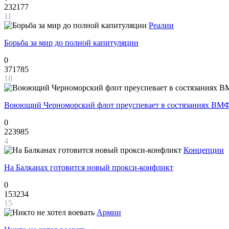
232177
11
Реалии
Борьба за мир до полной капитуляции
0
371785
18
Воюющий Черноморский флот преуспевает в состязаниях ВМФ
0
223985
4
Концепции
На Балканах готовится новый прокси-конфликт
0
153234
15
Армии