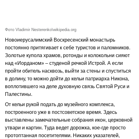
Фото Vladimir Nesterenko\wikipedia.org
Новоиерусалимский Воскресенский монастырь
постоянно притягивает к себе туристов и паломников.
Золотые купола храмов, ротонды и колокольни сияют
над «Иорданом» – студеной речкой Истрой. А если
пройти обитель насквозь, выйти за стены и спуститься
в долину, то можно дойти до кельи патриарха Никона,
воплотившего на деле духовную связь Святой Руси и
Палестины.
От кельи рукой подать до музейного комплекса,
построенного уже в постсоветское время. Здесь
выставлены замечательные собрания икон, церковной
утвари и картин. Туда ведет дорожка, кое-где просто
протоптанная посетителями. Никаких указателей,