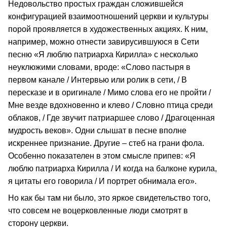
Недовольство простых граждан сложившейся
конфигурацией взаимоотношений церкви и культуры
порой проявляется в художественных акциях. К ним,
например, можно отнести завирусившуюся в Сети
песню «Я люблю патриарха Кирилла» с несколько
неуклюжими словами, вроде: «Слово пастыря в
первом канале / Интервью или ролик в сети, / В
пересказе и в оригинале / Мимо слова его не пройти /
Мне везде вдохновенно и клево / Словно птица среди
облаков, / Где звучит патриаршее слово / Драгоценная
мудрость веков». Одни слышат в песне вполне
искреннее признание. Другие – стеб на грани фола.
Особенно показателен в этом смысле припев: «Я
люблю патриарха Кирилла / И когда на балконе курила,
я цитаты его говорила / И портрет обнимала его».
Но как бы там ни было, это яркое свидетельство того,
что совсем не воцерковленные люди смотрят в
сторону церкви.