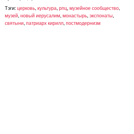
Тэги:
церковь
,
культура
,
рпц
,
музейное сообщество
,
музей
,
новый иерусалим
,
монастырь
,
экспонаты
,
святыни
,
патриарх кирилл
,
постмодернизм