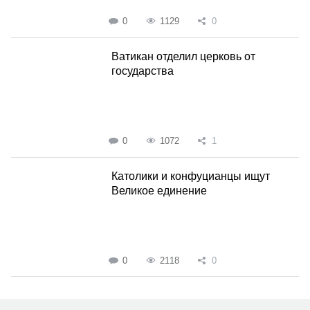
0
1129
0
Ватикан отделил церковь от
государства
0
1072
1
Католики и конфуцианцы ищут
Великое единение
0
2118
0