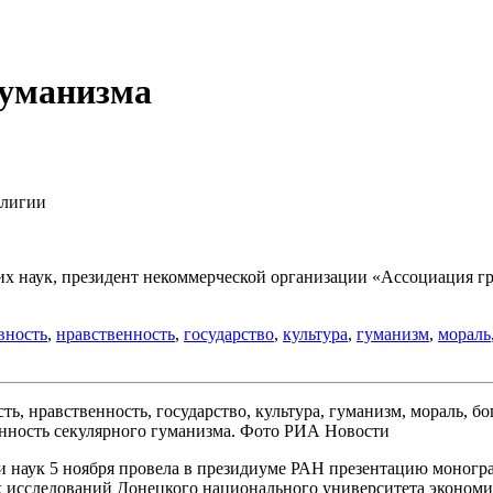
гуманизма
елигии
 наук, президент некоммерческой организации «Ассоциация гра
вность
,
нравственность
,
государство
,
культура
,
гуманизм
,
мораль
енность секулярного гуманизма. Фото РИА Новости
 наук 5 ноября провела в президиуме РАН презентацию моногра
 исследований Донецкого национального университета экономи