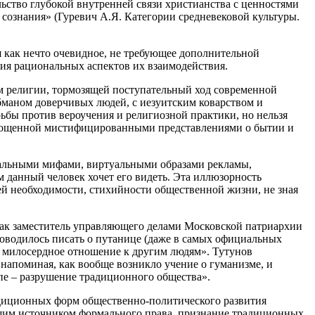
льство глубокой внутренней связи христианства с ценностями
 сознания» (Гуревич А.Я. Категории средневековой культуры.
я как нечто очевидное, не требующее дополнительной
ния рациональных аспектов их взаимодействия.
ем религии, тормозящей поступательный ход современной
обманом доверчивых людей, с иезуитским коварством и
бы против вероучения и религиозной практики, но нельзя
отягощенной мистифицированными представлениями о бытии и
иальными мифами, виртуальными образами рекламы,
м данный человек хочет его видеть. Эта иллюзорность
й необходимости, стихийности общественной жизни, не зная
 как заместитель управляющего делами Московской патриархии
доводилось писать о путанице (даже в самых официальных
– милосердное отношение к другим людям». Тутунов
напоминая, как вообще возникло учение о гуманизме, и
опе – разрушение традиционного общества».
адиционных форм общественно-политического развития
йшим источником формального права, признание традиционных