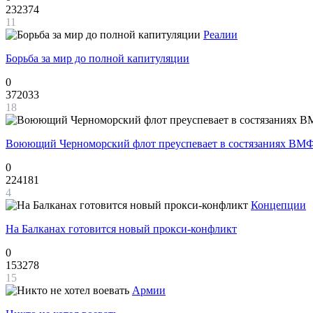
232374
11
Реалии
Борьба за мир до полной капитуляции
0
372033
18
Воюющий Черноморский флот преуспевает в состязаниях ВМФ
0
224181
4
Концепции
На Балканах готовится новый прокси-конфликт
0
153278
15
Армии