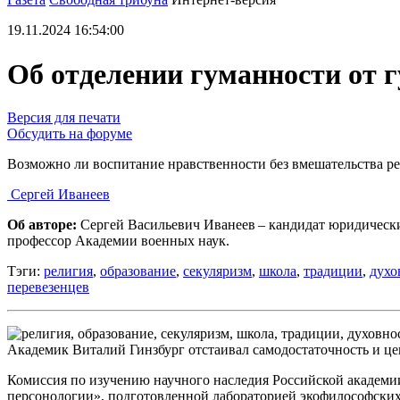
19.11.2024 16:54:00
Об отделении гуманности от 
Версия для печати
Обсудить на форуме
Возможно ли воспитание нравственности без вмешательства р
Сергей Иванеев
Об авторе:
Сергей Васильевич Иванеев – кандидат юридических
профессор Академии военных наук.
Тэги:
религия
,
образование
,
секуляризм
,
школа
,
традиции
,
духо
перевезенцев
Академик Виталий Гинзбург отстаивал самодостаточность и ц
Комиссия по изучению научного наследия Российской академии
персонологии», подготовленной лабораторией экофилософских