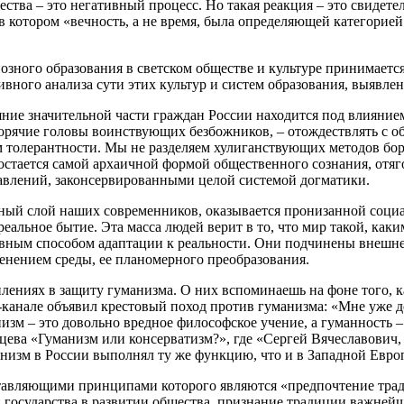
ества – это негативный процесс. Но такая реакция – это свидете
в котором «вечность, а не время, была определяющей категорией
озного образования в светском обществе и культуре принимаетс
ивного анализа сути этих культур и систем образования, выявле
яние значительной части граждан России находится под влияни
 горячие головы воинствующих безбожников, – отождествлять с 
толерантности. Мы не разделяем хулиганствующих методов борь
 и остается самой архаичной формой общественного сознания, 
влений, законсервированными целой системой догматики.
ьный слой наших современников, оказывается пронизанной соц
альное бытие. Эта масса людей верит в то, что мир такой, каки
овным способом адаптации к реальности. Они подчинены внешне
менением среды, ее планомерного преобразования.
уплениях в защиту гуманизма. О них вспоминаешь на фоне того,
m-канале объявил крестовый поход против гуманизма: «Мне уже 
изм – это довольно вредное философское учение, а гуманность 
цева «Гуманизм или консерватизм?», где «Сергей Вячеславович, 
уманизм в России выполнял ту же функцию, что и в Западной Евр
оставляющими принципами которого являются «предпочтение тр
 государства в развитии общества, признание традиции важне