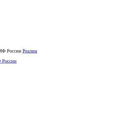
Реалии
 России