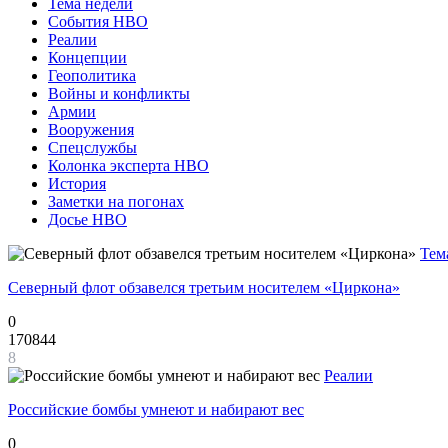
Тема недели
События НВО
Реалии
Концепции
Геополитика
Войны и конфликты
Армии
Вооружения
Спецслужбы
Колонка эксперта НВО
История
Заметки на погонах
Досье НВО
Тем
Северный флот обзавелся третьим носителем «Циркона»
0
170844
8
Реалии
Российские бомбы умнеют и набирают вес
0