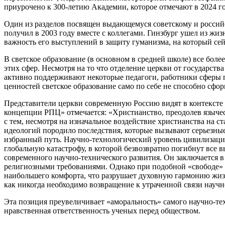
приурочено к 300-летию Академии, которое отмечают в 2024 го
Один из разделов посвящен выдающемуся советскому и россий
получил в 2003 году вместе с коллегами. Гинзбург ушел из жи
важность его выступлений в защиту гуманизма, на который сей
В светское образование (в основном в средней школе) все боле
этих сфер. Несмотря на то что отделение церкви от государс
активно поддерживают некоторые педагоги, работники сферы п
ценностей светское образование само по себе не способно сф
Представители церкви современную Россию видят в контексте
концепции РПЦ» отмечается: «Христианство, преодолев языче
с тем, несмотря на изначальное воздействие христианства на с
идеологий породило последствия, которые вызывают серьезные
избранный путь. Научно-технологический уровень цивилизации
глобальную катастрофу, в которой безвозвратно погибнут все
современного научно-технического развития. Он заключается 
религиозными требованиями. Однако при подобной «свободе» на
наибольшего комфорта, что разрушает духовную гармонию жи
как никогда необходимо возвращение к утраченной связи нау
Эта позиция преувеличивает «аморальность» самого научно-тех
нравственная ответственность ученых перед обществом.