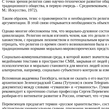
С точки зрения религии само научно-техническое развитие общ
традиционного общества, в первую очередь – Средневековьем, 
М.: Искусство, 1972).
Таким образом, тезис о правомерности и необходимости религи
аргументации. В этой связи открывается необходимость объект
Однако многие обеспокоены тем, что морально-духовное состо
цивилизации. Религию нельзя изгонять чохом, как это делали
ханжеством, с праздным лихоимством и потенциальным врагом 
отрицать, что религия со времен своего возникновения была
традиционными нормами морально-мировоззренческих предста
Социально-коммуникативная среда, в которой живет значител
медийными текстами в пространстве СМИ, закрывая от людей ре
психологически и морально становится для многих людей осн
альтернатив, например, социально субъектного контроля за из
Вспоминая академика Гинзбурга, нельзя не сказать о его выст
архиепископ Зеленоградский Савва (Тутунов) в своем Telegra
документах) между словами «гуманизм» и «гуманность». Гуман
рекомендует к прочтению статью профессора Сергея Перевезен
разбирая его витиеватое развитие в России, отмечает, что «г
Перевезенцев предлагает термин «русское хранительство», с
абстрактным универсальным схемам, признание значимой роли