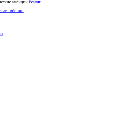
Реалии
ские амбиции
ах