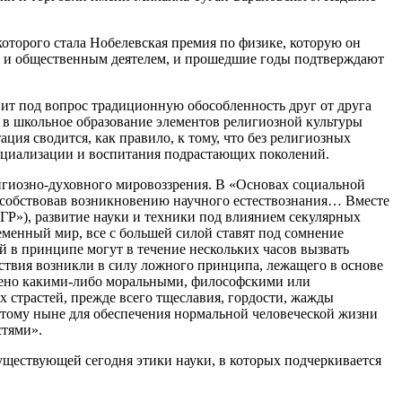
торого стала Нобелевская премия по физике, которую он
, но и общественным деятелем, и прошедшие годы подтверждают
авит под вопрос традиционную обособленность друг от друга
е в школьное образование элементов религиозной культуры
ия сводится, как правило, к тому, что без религиозных
социализации и воспитания подрастающих поколений.
игиозно-духовного мировоззрения. В «Основах социальной
особствовав возникновению научного естествознания… Вместе
НГР»), развитие науки и техники под влиянием секулярных
менный мир, все с большей силой ставят под сомнение
 в принципе могут в течение нескольких часов вызвать
дствия возникли в силу ложного принципа, лежащего в основе
ичено какими-либо моральными, философскими или
 страстей, прежде всего тщеславия, гордости, жажды
тому ныне для обеспечения нормальной человеческой жизни
стями».
существующей сегодня этики науки, в которых подчеркивается