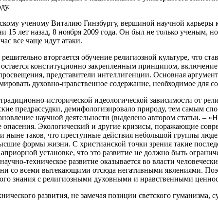
ду.
скому ученому Виталию Гинзбургу, вершиной научной карьеры ко
зни 15 лет назад, 8 ноября 2009 года. Он был не только ученым
час все чаще идут атаки.
е решительно вторгается обучение религиозной культуре, что ст
тва остается конституционно закрепленным принципом, включени
росвещения, представители интеллигенции. Основная аргументац
ормировать духовно-нравственное содержание, необходимое для 
 традиционно-исторической идеологической зависимости от рел
ские предрассудки, демифологизировало природу, тем самым сп
тановление научной деятельности (выделено автором статьи. – «
 опасения. Экологический и другие кризисы, поражающие совре
 ныне таков, что преступные действия небольшой группы людей
 высшие формы жизни. С христианской точки зрения такие после
в априорной установке, что это развитие не должно быть огран
учно-техническое развитие оказывается во власти человеческих
зни со всеми вытекающими отсюда негативными явлениями. Поэ
чного знания с религиозными духовными и нравственными ценно
нического развития, не замечая позиции светского гуманизма, 