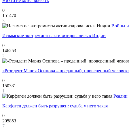
Никто не хотел воевать
0
151470
3
Войны и
Исламские экстремисты активизировались в Индии
0
146253
2
«Резидент Мария Осипова – преданный, проверенный человек
0
150331
1
Реалии
Карфаген должен быть разрушен: судьба у него такая
0
205853
7