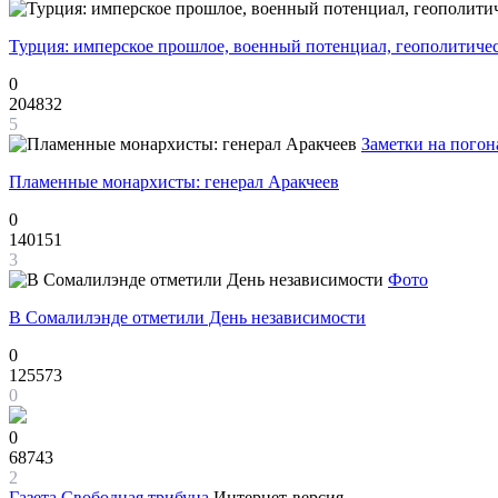
Турция: имперское прошлое, военный потенциал, геополитиче
0
204832
5
Заметки на погон
Пламенные монархисты: генерал Аракчеев
0
140151
3
Фото
В Сомалилэнде отметили День независимости
0
125573
0
0
68743
2
Газета
Свободная трибуна
Интернет-версия