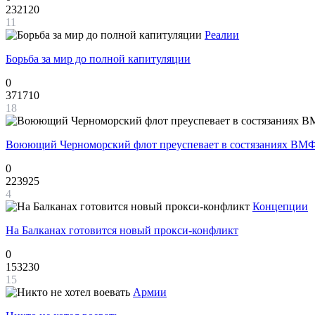
232120
11
Реалии
Борьба за мир до полной капитуляции
0
371710
18
Воюющий Черноморский флот преуспевает в состязаниях ВМФ
0
223925
4
Концепции
На Балканах готовится новый прокси-конфликт
0
153230
15
Армии