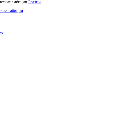
Реалии
ские амбиции
ах