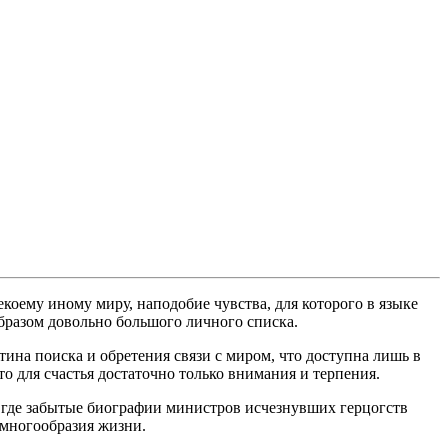
екоему иному миру, наподобие чувства, для которого в языке
образом довольно большого личного списка.
ина поиска и обретения связи с миром, что доступна лишь в
то для счастья достаточно только внимания и терпения.
 где забытые биографии министров исчезнувших герцогств
о многообразия жизни.