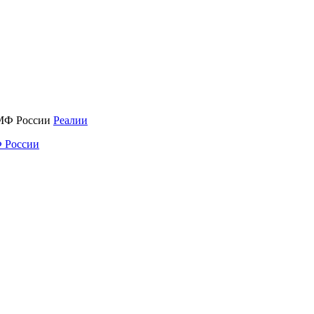
Реалии
 России