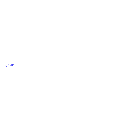
а недели