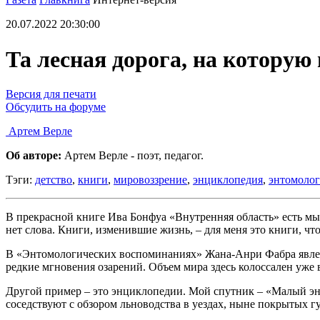
20.07.2022 20:30:00
Та лесная дорога, на которую 
Версия для печати
Обсудить на форуме
Артем Верле
Об авторе:
Артем Верле - поэт, педагог.
Тэги:
детство
,
книги
,
мировоззрение
,
энциклопедия
,
энтомолог
В прекрасной книге Ива Бонфуа «Внутренняя область» есть мысл
нет слова. Книги, изменившие жизнь, – для меня это книги, ч
В «Энтомологических воспоминаниях» Жана-Анри Фабра явлена 
редкие мгновения озарений. Объем мира здесь колоссален уже в
Другой пример – это энциклопедии. Мой спутник – «Малый эн
соседствуют с обзором льноводства в уездах, ныне покрытых 