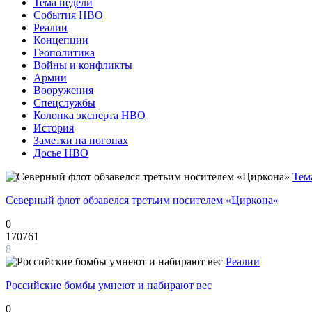
Тема недели
События НВО
Реалии
Концепции
Геополитика
Войны и конфликты
Армии
Вооружения
Спецслужбы
Колонка эксперта НВО
История
Заметки на погонах
Досье НВО
Тем
Северный флот обзавелся третьим носителем «Циркона»
0
170761
8
Реалии
Российские бомбы умнеют и набирают вес
0