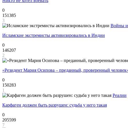
Никто не хотел воевать
0
151385
3
Войны и
Исламские экстремисты активизировались в Индии
0
146207
2
«Резидент Мария Осипова – преданный, проверенный человек
0
150283
1
Реалии
Карфаген должен быть разрушен: судьба у него такая
0
205599
7