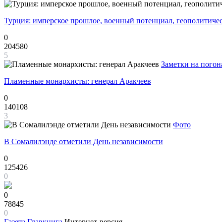
Турция: имперское прошлое, военный потенциал, геополитиче
0
204580
5
Заметки на погон
Пламенные монархисты: генерал Аракчеев
0
140108
3
Фото
В Сомалилэнде отметили День независимости
0
125426
0
0
78845
0
Газета
Главкнига
Интернет-версия