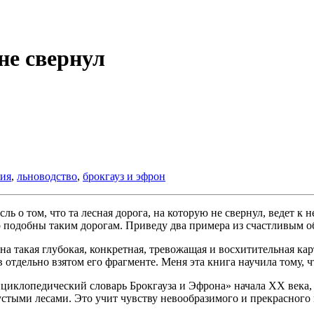
не свернул
ия
,
льноводство
,
брокгауз и эфрон
ь о том, что та лесная дорога, на которую не свернул, ведет к н
то подобны таким дорогам. Приведу два примера из счастливым 
такая глубокая, конкретная, тревожащая и восхитительная карт
 отдельно взятом его фрагменте. Меня эта книга научила тому, ч
циклопедический словарь Брокгауза и Эфрона» начала XX века,
густыми лесами. Это учит чувству невообразимого и прекрасног