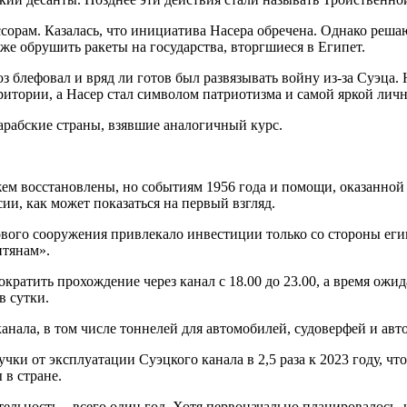
ессорам. Казалась, что инициатива Насера обречена. Однако ре
же обрушить ракеты на государства, вторгшиеся в Египет.
з блефовал и вряд ли готов был развязывать войну из-за Суэца.
тории, а Насер стал символом патриотизма и самой яркой личн
арабские страны, взявшие аналогичный курс.
м восстановлены, но событиям 1956 года и помощи, оказанной 
сии, как может показаться на первый взгляд.
нового сооружения привлекало инвестиции только со стороны ег
птянам».
ратить прохождение через канал с 18.00 до 23.00, а время ожида
в сутки.
нала, в том числе тоннелей для автомобилей, судоверфей и авт
и от эксплуатации Суэцкого канала в 2,5 раза к 2023 году, что с
 в стране.
ельность – всего один год. Хотя первоначально планировалось, ч