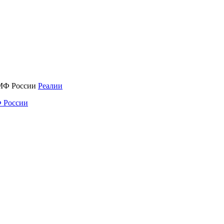
Реалии
 России