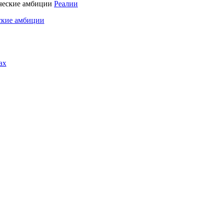
Реалии
ские амбиции
ах