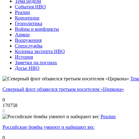
Тема недели
События НВО
Реалии
Концепции
Геополитика
Войны и конфликты
Армии
Вооружения
Спецслужбы
Колонка эксперта НВО
История
Заметки на погонах
Досье НВО
Тем
Северный флот обзавелся третьим носителем «Циркона»
0
170758
8
Реалии
Российские бомбы умнеют и набирают вес
0