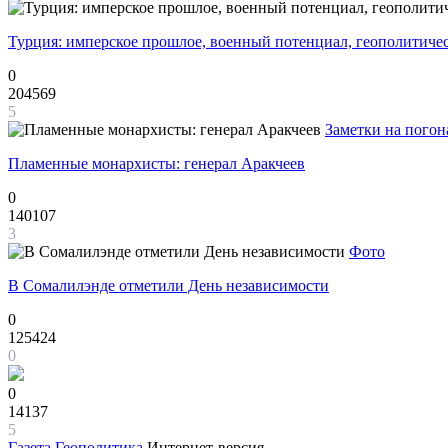
Турция: имперское прошлое, военный потенциал, геополитиче
0
204569
5
Заметки на погон
Пламенные монархисты: генерал Аракчеев
0
140107
3
Фото
В Сомалилэнде отметили День независимости
0
125424
0
0
14137
5
Газета
Геополитика
Интернет-версия