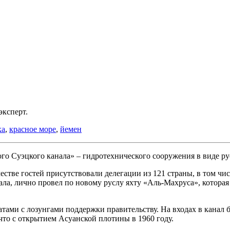
ксперт.
ка
,
красное море
,
йемен
вого Суэцкого канала» – гидротехнического сооружения в виде р
стве гостей присутствовали делегации из 121 страны, в том чис
ла, лично провел по новому руслу яхту «Аль-Махруса», которая
ми с лозунгами поддержки правительству. На входах в канал бы
то с открытием Асуанской плотины в 1960 году.