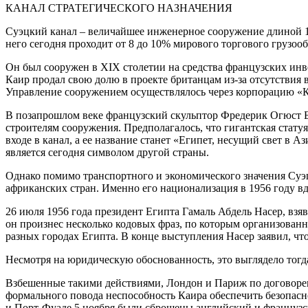
КАНАЛ СТРАТЕГИЧЕСКОГО НАЗНАЧЕНИЯ
Суэцкий канал – величайшее инженерное сооружение длиной 16
него сегодня проходит от 8 до 10% мирового торгового грузооб
Он был сооружен в XIX столетии на средства французских инве
Каир продал свою долю в проекте британцам из-за отсутствия
Управление сооружением осуществлялось через корпорацию «К
В позапрошлом веке французский скульптор Фредерик Огюст Ба
строителям сооружения. Предполагалось, что гигантская стату
входе в канал, а ее название станет «Египет, несущий свет в 
является сегодня символом другой страны.
Однако помимо транспортного и экономического значения Суэцк
африканских стран. Именно его национализация в 1956 году вд
26 июля 1956 года президент Египта Гамаль Абдель Насер, взя
он произнес несколько кодовых фраз, по которым организован
разных городах Египта. В конце выступления Насер заявил, чт
Несмотря на юридическую обоснованность, это выглядело тогд
Взбешенные такими действиями, Лондон и Париж по договорен
формального повода неспособность Каира обеспечить безопасн
и Порт-Фуаде 5 ноября были сброшены английский и французск