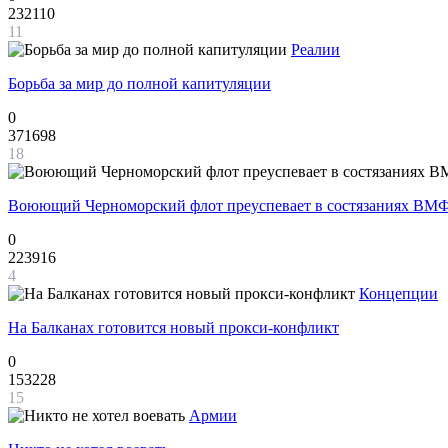
232110
11
Реалии
Борьба за мир до полной капитуляции
0
371698
18
Воюющий Черноморский флот преуспевает в состязаниях ВМФ
0
223916
4
Концепции
На Балканах готовится новый прокси-конфликт
0
153228
15
Армии