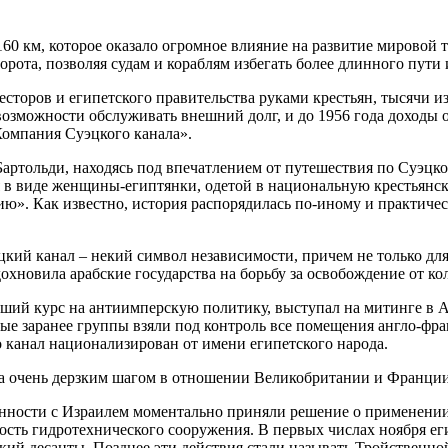
0 км, которое оказало огромное влияние на развитие мировой т
орота, позволяя судам и кораблям избегать более длинного пути
сторов и египетского правительства руками крестьян, тысячи из 
 возможности обслуживать внешний долг, и до 1956 года доходы
омпания Суэцкого канала».
ртольди, находясь под впечатлением от путешествия по Суэцко
я в виде женщины-египтянки, одетой в национальную крестьянск
Азию». Как известно, история распорядилась по-иному и практич
ий канал – некий символ независимости, причем не только для 
охновила арабские государства на борьбу за освобождение от ко
вший курс на антиимперскую политику, выступал на митинге в Ал
ные заранее группы взяли под контроль все помещения англо-фр
о канал национализирован от имени египетского народа.
а очень дерзким шагом в отношении Великобритании и Франции, 
ности с Израилем моментально приняли решение о применении 
ость гидротехнического сооружения. В первых числах ноября ег
ий десанты. Позднее эти действия стали называть Тройственной