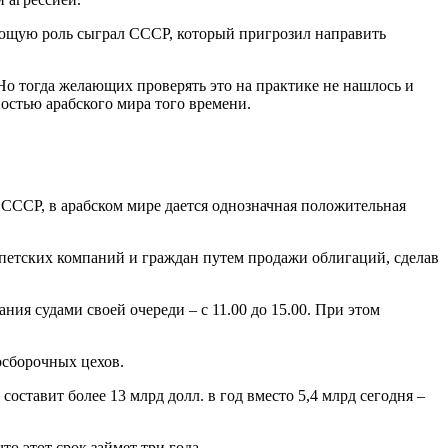
шающую роль сыграл СССР, который пригрозил направить
 Но тогда желающих проверять это на практике не нашлось и
остью арабского мира того времени.
СССР, в арабском мире дается однозначная положительная
ипетских компаний и граждан путем продажи облигаций, сделав
ния судами своей очереди – с 11.00 до 15.00. При этом
осборочных цехов.
оставит более 13 млрд долл. в год вместо 5,4 млрд сегодня –
то этот срок займет три года.