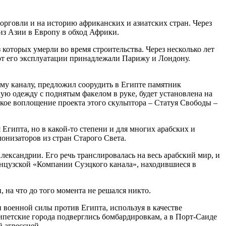
орговли и на историю африканских и азиатских стран. Через
 из Азии в Европу в обход Африки.
которых умерли во время строительства. Через несколько лет
 от его эксплуатации принадлежали Парижу и Лондону.
му каналу, предложил соорудить в Египте памятник
ую одежду с поднятым факелом в руке, будет установлена на
еское воплощение проекта этого скульптора – Статуя Свободы –
Египта, но в какой-то степени и для многих арабских и
лонизаторов из стран Старого Света.
ександрии. Его речь транслировалась на весь арабский мир, и
анцузской «Компании Суэцкого канала», находившиеся в
на что до того момента не решался никто.
военной силы против Египта, используя в качестве
ипетские города подверглись бомбардировкам, а в Порт-Саиде
 агрессией.