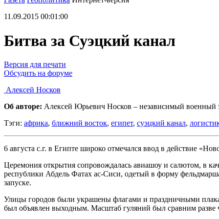
11.09.2015 00:01:00
Битва за Суэцкий канал
Версия для печати
Обсудить на форуме
Алексей Носков
Об авторе:
Алексей Юрьевич Носков – независимый военный э
Тэги:
африка
,
ближний восток
,
египет
,
суэцкий канал
,
логисти
6 августа с.г. в Египте широко отмечался ввод в действие «Но
Церемония открытия сопровождалась авиашоу и салютом, в каче
республики Абдель Фатах ас-Сиси, одетый в форму фельдмарша
запуске.
Улицы городов были украшены флагами и праздничными плаката
был объявлен выходным. Масштаб гуляний был сравним разве ч