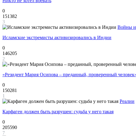
Никто не хотел воевать
0
151382
3
Войны и
Исламские экстремисты активизировались в Индии
0
146205
2
«Резидент Мария Осипова – преданный, проверенный человек
0
150281
1
Реалии
Карфаген должен быть разрушен: судьба у него такая
0
205590
7