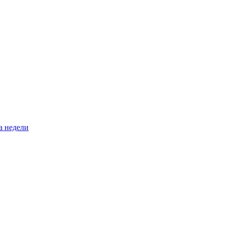
а недели