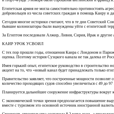
Египетская армия не могла самостоятельно противостоять агр
добровольцев из числа советских граждан в помощь Каиру и да
Сегодня многие историки считают, что в те дни Советский Сою
бывшие колонизаторы были вынуждены уйти с египетской терри
За Египтом последовали Алжир, Ливия, Сирия, Ирак и другие 
КАИР УРОК УСВОИЛ
С тех пор прошли годы, отношения Каира с Лондоном и Париже
оценка. Поэтому история Суэцкого канала не так далека от Рос
Имея горький опыт, египетское руководство в строительство 
акцент на то, что «новый канал будет принадлежать только еги
Правительство заявляет, что построенные мощности позволят сок
количество проходящих судов способно увеличиться с 49 до 97 
Планируется дальнейшее сооружение инфраструктуры вокруг ка
С экономической точки зрения предполагается повышение выручк
вместе с туризмом это основной источник иностранной валюты
Стоимость строительства составила 8,2 млрд долл., а продолжит