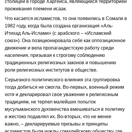
столицей в городе Харгейса, являющийся территорией
проживания племени исаак.
Что касается исламистов, то они появились в Сомали в
1982 году, когда была создана организация «Аль-
Итихад Аль-Ислами» (с арабского – «Исламский
союз»). Она позиционировала себя как оппозиционное
движение и вела пропагандистскую работу среди
населения, призывая к строгому соблюдению
традиционных религиозных законов и повышению
роли религиозных институтов в обществе.
Серьезного политического влияния эта группировка
тогда добиться не смогла. Во-первых, военный режим
хотя и декларировал свое уважение к религиозным
традициям, не терпел малейших попыток
мусульманского духовенства вмешиваться в политику
и жестоко подавлял их. Во-вторых, что не менее
важно, – декларируемые призывы и принципы
исламистов были чужды сомалийскому обществу, где