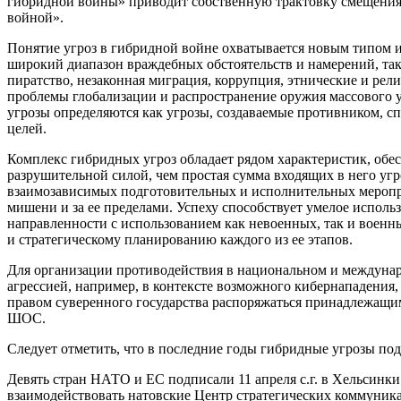
гибридной войны» приводит собственную трактовку смещения 
войной».
Понятие угроз в гибридной войне охватывается новым типом 
широкий диапазон враждебных обстоятельств и намерений, та
пиратство, незаконная миграция, коррупция, этнические и рел
проблемы глобализации и распространение оружия массового 
угрозы определяются как угрозы, создаваемые противником, 
целей.
Комплекс гибридных угроз обладает рядом характеристик, обе
разрушительной силой, чем простая сумма входящих в него угр
взаимозависимых подготовительных и исполнительных меропри
мишени и за ее пределами. Успеху способствует умелое испо
направленности с использованием как невоенных, так и воен
и стратегическому планированию каждого из ее этапов.
Для организации противодействия в национальном и междунаро
агрессией, например, в контексте возможного кибернападения,
правом суверенного государства распоряжаться принадлежащим
ШОС.
Следует отметить, что в последние годы гибридные угрозы по
Девять стран НАТО и ЕС подписали 11 апреля с.г. в Хельсинк
взаимодействовать натовские Центр стратегических коммуника