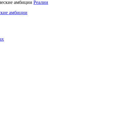
Реалии
ские амбиции
ах