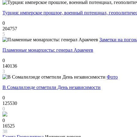
Турция: имперское прошлое, военный потенциал, геополитиче
0
204757
5
Заметки на погон
Пламенные монархисты: генерал Аракчеев
0
140136
3
Фото
В Сомалилэнде отметили День независимости
0
125530
0
0
16525
38
Газета
Геополитика
Интернет-версия