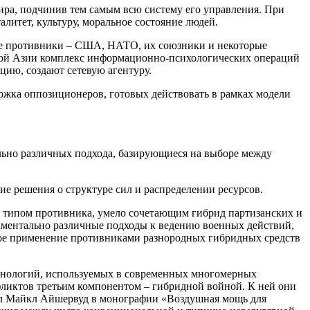
ира, подчинив тем самым всю систему его управления. При
итет, культуру, моральное состояние людей.
ие противники – США, НАТО, их союзники и некоторые
льной Азии комплекс информационно-психологических операций
цию, создают сетевую агентуру.
ржка оппозиционеров, готовых действовать в рамках модели
льно различных подхода, базирующиеся на выборе между
е решения о структуре сил и распределении ресурсов.
– типом противника, умело сочетающим гибрид партизанских и
даментально различные подходы к ведению военных действий,
нное применение противниками разнородных гибридных средств
технологий, используемых в современных многомерных
ликтов третьим компонентом – гибридной войной. К ней они
ерал Майкл Айшервуд в монографии «Воздушная мощь для