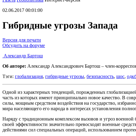
02.06.2017 00:01:00
Гибридные угрозы Запада
Версия для печати
Обсудить на форуме
Александр Бартош
Об авторе:
Александр Александрович Бартош – член-корреспо
Тэги:
глобализация
,
гибридные угрозы
,
безопасность
,
шос
,
одк
Одной из характерных тенденций, порожденных глобализацией,
часть из которых имеют принципиально новое качество. В сов
силы, мощным средством воздействия на государство, избранно
мира населяющего его народа в интересах установления полног
Наряду с традиционным комплексом вызовов и угроз военной б
своей эффективности значительно превосходят военные средс
действиями сил специальных операций, использованием проте