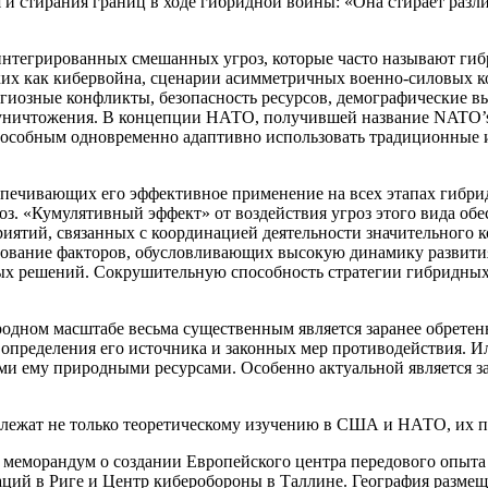
и стирания границ в ходе гибридной войны: «Она стирает разл
интегрированных смешанных угроз, которые часто называют ги
ких как кибервойна, сценарии асимметричных военно-силовых к
игиозные конфликты, безопасность ресурсов, демографические в
уничтожения. В концепции НАТО, получившей название NATO’s B
способным одновременно адаптивно использовать традиционные 
спечивающих его эффективное применение на всех этапах гибри
оз. «Кумулятивный эффект» от воздействия угроз этого вида об
ятий, связанных с координацией деятельности значительного к
льзование факторов, обусловливающих высокую динамику развит
ных решений. Сокрушительную способность стратегии гибридных
дном масштабе весьма существенным является заранее обретенны
 определения его источника и законных мер противодействия. И
и ему природными ресурсами. Особенно актуальной является за
длежат не только теоретическому изучению в США и НАТО, их п
и меморандум о создании Европейского центра передового опыт
ций в Риге и Центр киберобороны в Таллине. География размещ