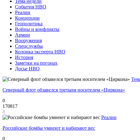
Тема недели
События НВО
Реалии
Концепции
Геополитика
Войны и конфликты
Армии
Вооружения
Спецслужбы
Колонка эксперта НВО
История
Заметки на погонах
Досье НВО
Тем
Северный флот обзавелся третьим носителем «Циркона»
0
170817
8
Реалии
Российские бомбы умнеют и набирают вес
0