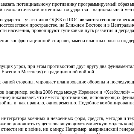
 навязать потенциальному противнику программируемый образ м
геополитический потенциал государства – национальный ментал
, государств – участников ОДКБ и ШОС являются геополитическ
а постсоветском пространстве, на Ближнем Востоке и в Центра
ти населения, провоцируют тупиковый путь развития и деграда
ление конфронтационной спирали, замена властных элит и подде
ущих угроз, при этом противостоят друг другу два фундамента
о Евгению Месснеру) и традиционной войной.
с одной стороны, упрощает планирование обороны и последующи
ов (например, война 2006 года между Израилем и «Хезболлой» 
чение) показывает, что вместо противников, использующих фун
мы войны и, как правило, одновременно. Подобное комбинирова
о интегратора военных и невоенных форм, средств, методов и 
ложили дополнить существовавшую дихотомическую модель конф
е отнести ни к войне, ни к миру. Например, американский ген