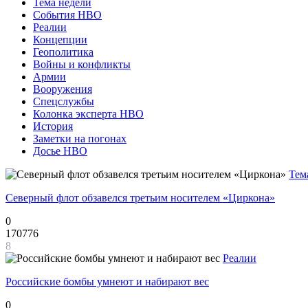
Тема недели
События НВО
Реалии
Концепции
Геополитика
Войны и конфликты
Армии
Вооружения
Спецслужбы
Колонка эксперта НВО
История
Заметки на погонах
Досье НВО
Тем
Северный флот обзавелся третьим носителем «Циркона»
0
170776
8
Реалии
Российские бомбы умнеют и набирают вес
0