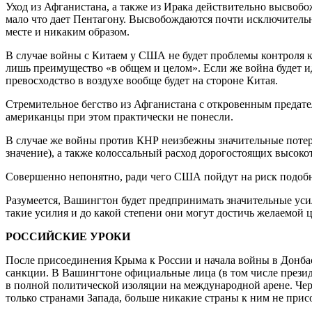
Уход из Афганистана, а также из Ирака действительно высвоб
мало что дает Пентагону. Высвобождаются почти исключитель
месте и никаким образом.
В случае войны с Китаем у США не будет проблемы контроля
лишь преимущество «в общем и целом». Если же война будет и
превосходство в воздухе вообще будет на стороне Китая.
Стремительное бегство из Афганистана с откровенным предат
американцы при этом практически не понесли.
В случае же войны против КНР неизбежны значительные потер
значение), а также колоссальный расход дорогостоящих высокот
Совершенно непонятно, ради чего США пойдут на риск подобны
Разумеется, Вашингтон будет предпринимать значительные ус
такие усилия и до какой степени они могут достичь желаемой
РОССИЙСКИЕ УРОКИ
После присоединения Крыма к России и начала войны в Донбас
санкции. В Вашингтоне официальные лица (в том числе президе
в полной политической изоляции на международной арене. Чере
только странами Запада, больше никакие страны к ним не прис