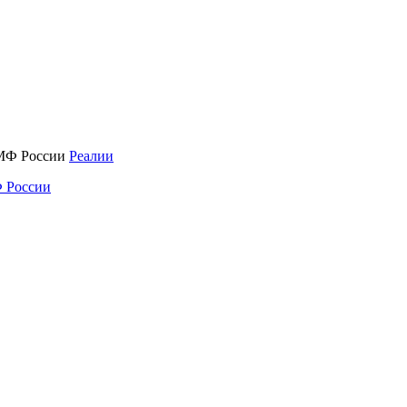
Реалии
 России