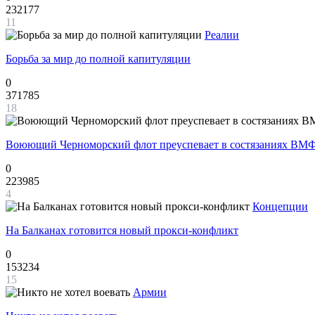
232177
11
Реалии
Борьба за мир до полной капитуляции
0
371785
18
Воюющий Черноморский флот преуспевает в состязаниях ВМФ
0
223985
4
Концепции
На Балканах готовится новый прокси-конфликт
0
153234
15
Армии