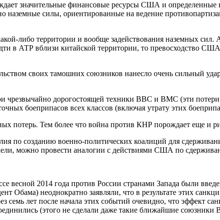
ождает значительные финансовые ресурсы США и определенные в
но наземные силы, ориентированные на ведение противопартиза
 какой-либо территории и вообще задействования наземных си
дти в АТР вблизи китайской территории, то превосходство США
ельством своих тамошних союзников нанесло очень сильный уд
и чрезвычайно дорогостоящей техники ВВС и ВМС (эти потери т
очных боеприпасов всех классов (включая утрату этих боеприпас
х потерь. Тем более что война против КНР порождает еще и ри
илия по созданию военно-политических коалиций для сдерживан
 цели, можно провести аналогии с действиями США по сдержива
се весной 2014 года против России странами Запада были введ
нт Обама) неоднократно заявляли, что в результате этих санкци
з семь лет после начала этих событий очевидно, что эффект са
оединились (этого не сделали даже такие ближайшие союзники В