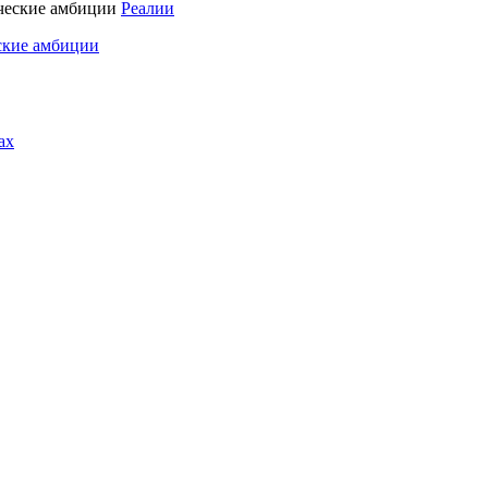
Реалии
ские амбиции
ах