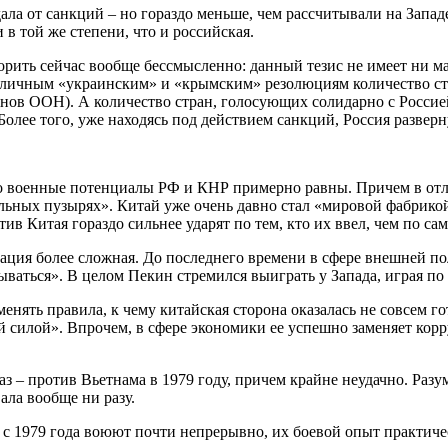
а от санкций – но гораздо меньше, чем рассчитывали на Западе.
в той же степени, что и российская.
рить сейчас вообще бессмысленно: данный тезис не имеет ни ма
зличным «украинским» и «крымским» резолюциям количество ст
енов ООН). А количество стран, голосующих солидарно с Россие
Более того, уже находясь под действием санкций, Россия разве
но военные потенциалы РФ и КНР примерно равны. Причем в отл
льных пузырях». Китай уже очень давно стал «мировой фабрикой»
 Китая гораздо сильнее ударят по тем, кто их ввел, чем по са
уация более сложная. До последнего времени в сфере внешней п
ваться». В целом Пекин стремился выиграть у Запада, играя по 
нять правила, к чему китайская сторона оказалась не совсем го
й силой». Впрочем, в сфере экономики ее успешно заменяет кор
 – против Вьетнама в 1979 году, причем крайне неудачно. Разу
ала вообще ни разу.
з с 1979 года воюют почти непрерывно, их боевой опыт практиче