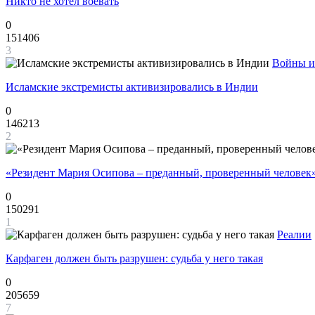
Никто не хотел воевать
0
151406
3
Войны и
Исламские экстремисты активизировались в Индии
0
146213
2
«Резидент Мария Осипова – преданный, проверенный человек
0
150291
1
Реалии
Карфаген должен быть разрушен: судьба у него такая
0
205659
7