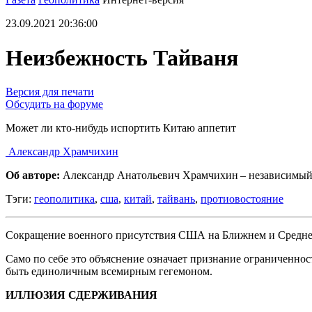
23.09.2021 20:36:00
Неизбежность Тайваня
Версия для печати
Обсудить на форуме
Может ли кто-нибудь испортить Китаю аппетит
Александр Храмчихин
Об авторе:
Александр Анатольевич Храмчихин – независимый
Тэги:
геополитика
,
сша
,
китай
,
тайвань
,
протиовостояние
Сокращение военного присутствия США на Ближнем и Среднем
Само по себе это объяснение означает признание ограниченн
быть единоличным всемирным гегемоном.
ИЛЛЮЗИЯ СДЕРЖИВАНИЯ