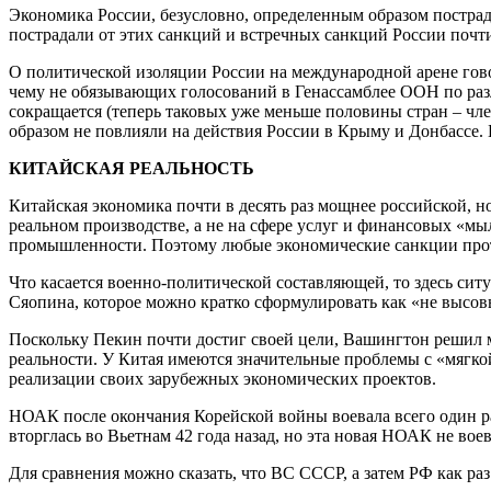
Экономика России, безусловно, определенным образом пострадал
пострадали от этих санкций и встречных санкций России почти 
О политической изоляции России на международной арене гово
чему не обязывающих голосований в Генассамблее ООН по ра
сокращается (теперь таковых уже меньше половины стран – чл
образом не повлияли на действия России в Крыму и Донбассе. 
КИТАЙСКАЯ РЕАЛЬНОСТЬ
Китайская экономика почти в десять раз мощнее российской, 
реальном производстве, а не на сфере услуг и финансовых «мы
промышленности. Поэтому любые экономические санкции против
Что касается военно-политической составляющей, то здесь сит
Сяопина, которое можно кратко сформулировать как «не высовы
Поскольку Пекин почти достиг своей цели, Вашингтон решил ме
реальности. У Китая имеются значительные проблемы с «мягко
реализации своих зарубежных экономических проектов.
НОАК после окончания Корейской войны воевала всего один раз
вторглась во Вьетнам 42 года назад, но эта новая НОАК не воев
Для сравнения можно сказать, что ВС СССР, а затем РФ как ра