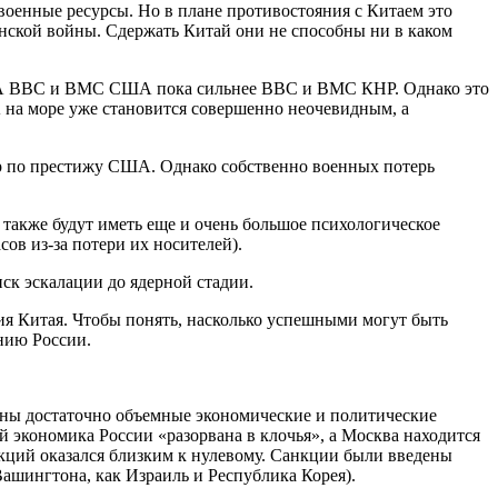
оенные ресурсы. Но в плане противостояния с Китаем это
нской войны. Сдержать Китай они не способны ни в каком
л. А ВВС и ВМС США пока сильнее ВВС и ВМС КНР. Однако это
 на море уже становится совершенно неочевидным, а
ар по престижу США. Однако собственно военных потерь
акже будут иметь еще и очень большое психологическое
ов из-за потери их носителей).
ск эскалации до ядерной стадии.
ия Китая. Чтобы понять, насколько успешными могут быть
нию России.
ены достаточно объемные экономические и политические
й экономика России «разорвана в клочья», а Москва находится
нкций оказался близким к нулевому. Санкции были введены
ашингтона, как Израиль и Республика Корея).