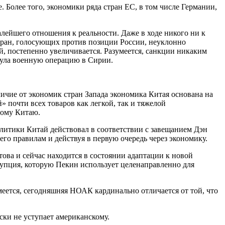
 Более того, экономики ряда стран ЕС, в том числе Германии,
лейшего отношения к реальности. Даже в ходе никого ни к
ран, голосующих против позиции России, неуклонно
й, постепенно увеличивается. Разумеется, санкции никаким
рнула военную операцию в Сирии.
ичие от экономик стран Запада экономика Китая основана на
 почти всех товаров как легкой, так и тяжелой
мому Китаю.
олитики Китай действовал в соответствии с завещанием Дэн
его правилам и действуя в первую очередь через экономику.
това и сейчас находится в состоянии адаптации к новой
рупция, которую Пекин использует целенаправленно для
меется, сегодняшняя НОАК кардинально отличается от той, что
ски не уступает американскому.