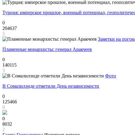
Турция: имперское прошлое, военный потенциал, геополитиче
0
204637
5
Заметки на погон
Пламенные монархисты: генерал Аракчеев
0
140115
3
Фото
В Сомалилэнде отметили День независимости
0
125466
0
0
8032
2
Газета
Геополитика
Интернет-версия