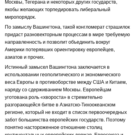
Москвы, Тегерана и некоторых других государств,
якобы желающих торпедировать либеральный
миропорядок.
По замыслу Вашингтона, такой конгломерат страшилок
придаст разновекторным процессам в мире требуемую
направленность и позволит объединить вокруг
Америки потерявших ориентировку европейцев,
азиатов и прочих.
Истинный замысел Вашингтона заключается в
использовании геополитического и экономического
веса Европы в противоборстве между США и Китаем,
наряду со сдерживанием Москвы. Европейцам
уготована роль «хвороста» в стремительно
разгорающейся битве в Азиатско-Тихоокеанском
регионе, который не входит в список первоочередных
забот большинства европейских государств. Поэтому
понятно настороженное отношение столиц
континентальных европейских держав, Евросоюза и