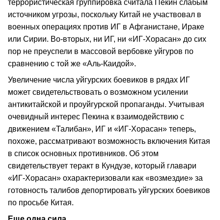
террористическая группировка считала Пекин слабым
источником угрозы, поскольку Китай не участвовал в
военных операциях против ИГ в Афганистане, Ираке
или Сирии. Во-вторых, ни ИГ, ни «ИГ-Хорасан» до сих
пор не преуспели в массовой вербовке уйгуров по
сравнению с той же «Аль-Каидой».
Увеличение числа уйгурских боевиков в рядах ИГ
может свидетельствовать о возможном усилении
антикитайской и проуйгурской пропаганды. Учитывая
очевидный интерес Пекина к взаимодействию с
движением «Талибан», ИГ и «ИГ-Хорасан» теперь,
похоже, рассматривают возможность включения Китая
в список основных противников. Об этом
свидетельствует теракт в Кундузе, который главари
«ИГ-Хорасан» охарактеризовали как «возмездие» за
готовность талибов депортировать уйгурских боевиков
по просьбе Китая.
Еще одна сила