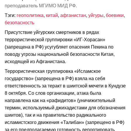
преподаватель МГИМО МИД РФ.
Тэги:
геополитика
,
китай
,
афганистан
,
уйгуры
,
боевики
,
безопасность
Присутствие уйгурских смертников в рядах
террористической группировки «ИГ-Хорасан»
(запрещена в РФ) усугубляет опасения Пекина по
поводу угрозы национальной безопасности Китая,
исходящей из Афганистана.
Террористическая группировка «Исламское
государство» (запрещена в РФ) взяла на себя
ответственность за теракт в шиитской мечети в Кундузе
8 октября. Со слов организации, атака была
направлена как на «рафидитов» (уничижительный
термин, используемый джихадистами для обозначения
шиитов), так и на правительство радикального
исламистского движения «Талибан» (запрещено в РФ)
за его предполагаемую готовность депортировать