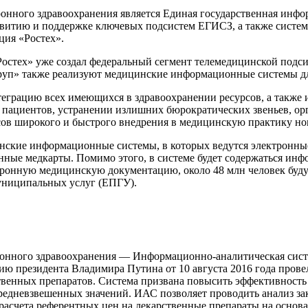
онного здравоохранения является Единая государственная инфо
витию и поддержке ключевых подсистем ЕГИСЗ, а также систем
ция «Ростех».
стех» уже создал федеральный сегмент телемедицинской подси
Груп» также реализуют медицинские информационные системы дл
теграцию всех имеющихся в здравоохранении ресурсов, а также
 пациентов, устранении излишних бюрократических звеньев, ор
сов широкого и быстрого внедрения в медицинскую практику но
инские информационные системы, в которых ведутся электронны
ные медкарты. Помимо этого, в системе будет содержаться инфо
тронную медицинскую документацию, около 48 млн человек буд
униципальных услуг (ЕПГУ).
ронного здравоохранения — Информационно-аналитическая сист
ию президента Владимира Путина от 10 августа 2016 года пров
твенных препаратов. Система призвана повысить эффективность 
редневзвешенных значений. ИАС позволяет проводить анализ за
асчета референтных цен на лекарственные препараты на основ