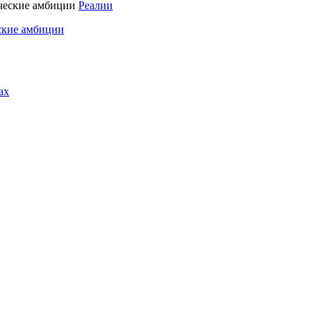
Реалии
ские амбиции
ах