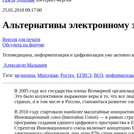
25.01.2018 09:17:00
Альтернативы электронному з
Версия для печати
Обсудить на форуме
Телемедицина, информатизация и цифровизация уже активно в
Александр Малышев
Тэги:
медицина
,
Минздрав
,
Ростех
,
ЕГИСЗ
,
ВОЗ
,
информатизац
В 2005 году все государства-члены Всемирной организац
Это было коллективное выражение веры в то, что все л
странах, и в том числе в России, становиться развитие э
В 2010 году стартовали наиболее масштабные инициативы 
Инновационный союз (Innovation Union) — в рамках стра
программа создания единого цифрового пространства в Е
Стратегия Инновационного союза включает концепцию Е
электронного образования, при этом 87% стран имеют од