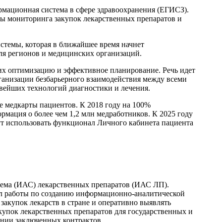
рмационная система в сфере здравоохранения (ЕГИСЗ).
ы мониторинга закупок лекарственных препаратов и
стемы, которая в ближайшее время начнет
я регионов и медицинских организаций.
 их оптимизацию и эффективное планирование. Речь идет
ганизации безбарьерного взаимодействия между всеми
вейших технологий диагностики и лечения.
е медкарты пациентов. К 2018 году на 100%
рмация о более чем 1,2 млн медработников. К 2025 году
ут использовать функционал Личного кабинета пациента
ема (ИАС) лекарственных препаратов (ИАС ЛП).
ел работы по созданию информационно-аналитической
закупок лекарств в стране и оперативно выявлять
купок лекарственных препаратов для государственных и
ании заключенных контрактов.