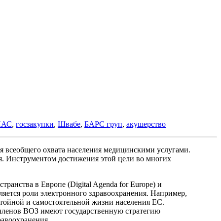
ИАС
,
госзакупки
,
Швабе
,
БАРС груп
,
акушерство
ся всеобщего охвата населения медицинскими услугами.
я. Инструментом достижения этой цели во многих
анства в Европе (Digital Agenda for Europe) и
ляется роли электронного здравоохранения. Например,
стойной и самостоятельной жизни населения ЕС.
членов ВОЗ имеют государственную стратегию
равоохранения.