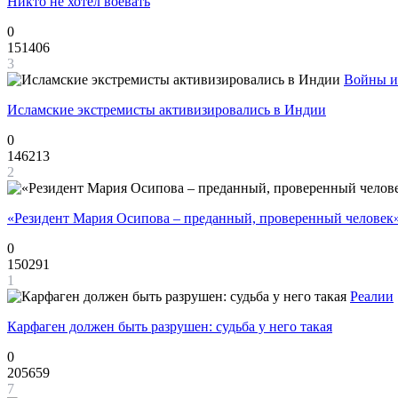
Никто не хотел воевать
0
151406
3
Войны и
Исламские экстремисты активизировались в Индии
0
146213
2
«Резидент Мария Осипова – преданный, проверенный человек
0
150291
1
Реалии
Карфаген должен быть разрушен: судьба у него такая
0
205659
7