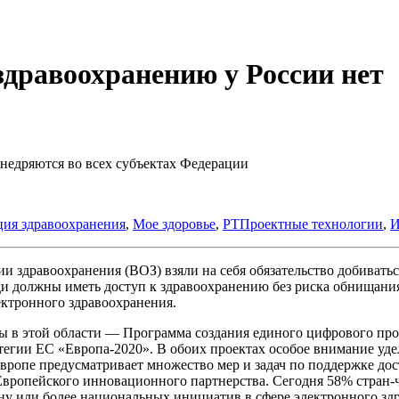
дравоохранению у России нет
недряются во всех субъектах Федерации
ия здравоохранения
,
Мое здоровье
,
РТПроектные технологии
,
ии здравоохранения (ВОЗ) взяли на себя обязательство добивать
юди должны иметь доступ к здравоохранению без риска обнищани
лектронного здравоохранения.
в этой области — Программа создания единого цифрового простр
тегии ЕС «Европа-2020». В обоих проектах особое внимание уде
вропе предусматривает множество мер и задач по поддержке до
вропейского инновационного партнерства. Сегодня 58% стран-
ну или более национальных инициатив в сфере электронного зд