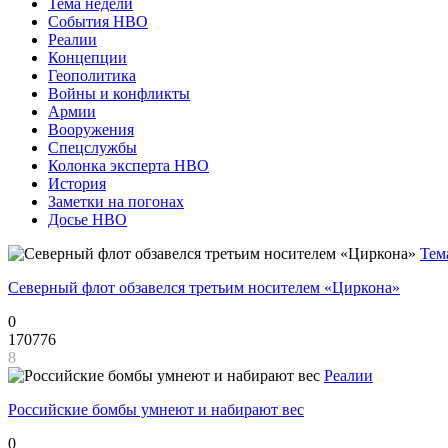
Тема недели
События НВО
Реалии
Концепции
Геополитика
Войны и конфликты
Армии
Вооружения
Спецслужбы
Колонка эксперта НВО
История
Заметки на погонах
Досье НВО
Тем
Северный флот обзавелся третьим носителем «Циркона»
0
170776
8
Реалии
Российские бомбы умнеют и набирают вес
0