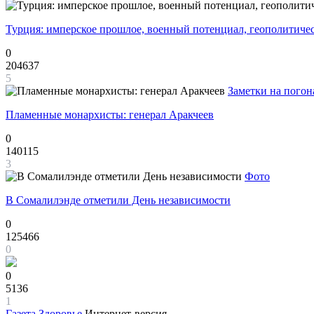
Турция: имперское прошлое, военный потенциал, геополитиче
0
204637
5
Заметки на погон
Пламенные монархисты: генерал Аракчеев
0
140115
3
Фото
В Сомалилэнде отметили День независимости
0
125466
0
0
5136
1
Газета
Здоровье
Интернет-версия