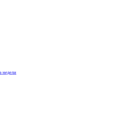
а недели