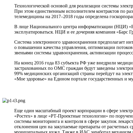
Технологической основой для реализации системы электр
При этом единственным исполнителем контрактов по раз
телемедицины на 2017–2018 годы определена госкорпора
В лице Национального центра информатизации (НЦИ) «Ро
эксплуатироваться. НЦИ и ее дочерняя компания «Барс 
Система электронного здравоохранения предполагает ин
о повышении качества управления, оптимизации потоков
звеньями системы здравоохранения, активизации процес
На конец 2016 года 83 субъекта РФ уже внедрили медиц
застрахованных по ОМС граждан будут заведены электрон
99% медицинских организаций страны перейдут на элек
«Мое здоровье» на Едином портале государственных и м
Еще один масштабный проект корпорации в сфере элект
«Ростех» в лице «РТ-Проектные технологии» по поручен
системы мониторинга и контроля в сфере закупок лекарс
отклонения цен на закупаемые препараты от расчетных с
муниципальных нужд. Также в ИАС заработал механизм р