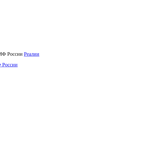
Реалии
 России