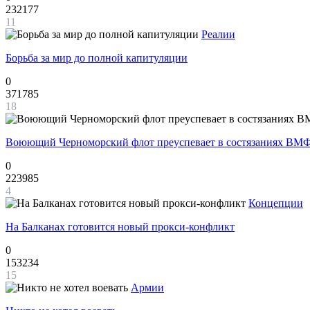
232177
11
Реалии
Борьба за мир до полной капитуляции
0
371785
18
Воюющий Черноморский флот преуспевает в состязаниях ВМФ
0
223985
4
Концепции
На Балканах готовится новый прокси-конфликт
0
153234
15
Армии