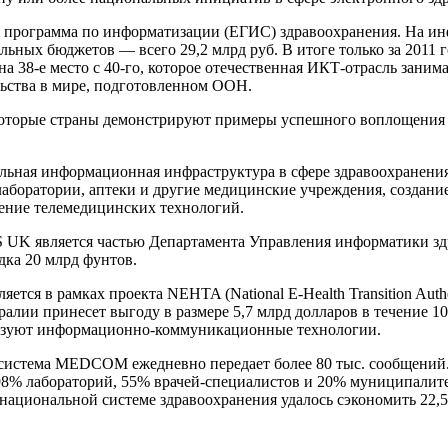
ная программа по информатизации (ЕГИС) здравоохранения. На
нальных бюджетов — всего 29,2 млрд руб. В итоге только за 2011
 38-е место с 40-го, которое отечественная ИКТ-отрасль занимал
льства в мире, подготовленном ООН.
 некоторые страны демонстрируют примеры успешного воплощени
льная информационная инфраструктура в сфере здравоохранения
лаборатории, аптеки и другие медицинские учреждения, создани
рение телемедицинских технологий.
S UK является частью Департамента Управления информатики здр
ка 20 млрд фунтов.
ся в рамках проекта NEHTA (National E-Health Transition Author
ралии принесет выгоду в размере 5,7 млрд долларов в течение 10
ьзуют информационно-коммуникационные технологии.
истема MEDCOM ежедневно передает более 80 тыс. сообщений.
98% лабораторий, 55% врачей-специалистов и 20% муниципалит
ациональной системе здравоохранения удалось сэкономить 22,5