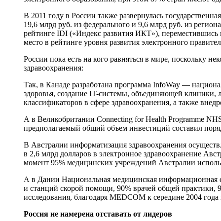
В 2011 году в России также развернулась государствен
19,6 млрд руб. из федерального и 9,6 млрд руб. из регио
рейтинге IDI («Индекс развития ИКТ»), переместившись на
место в рейтинге уровня развития электронного правите
России пока есть на кого равняться в мире, поскольку
здравоохранения:
Так, в Канаде разработана программа InfoWay — национа
здоровья, создание IT-системы, объединяющей клиники, 
классификаторов в сфере здравоохранения, а также внед
А в Великобритании Connecting for Health Programme NH
предполагаемый общий объем инвестиций составил поряд
В Австралии информатизация здравоохранения осуществляет
в 2,6 млрд долларов в электронное здравоохранение Авст
момент 95% медицинских учреждений Австралии испол
А в Дании Национальная медицинская информационная с
и станций скорой помощи, 90% врачей общей практики, 
исследования, благодаря MEDCOM к середине 2004 года н
Россия не намерена отставать от лидеров