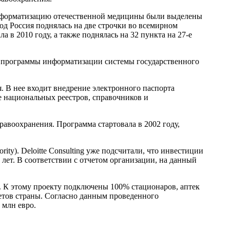
 информатизацию отечественной медицины были выделены
 год Россия поднялась на две строчки во всемирном
а в 2010 году, а также поднялась на 32 пункта на 27-е
я программы информатизации системы государственного
. В нее входит внедрение электронного паспорта
е национальных реестров, справочников и
авоохранения. Программа стартовала в 2002 году,
ity). Deloitte Consulting уже подсчитали, что инвестиции
 лет. В соответствии с отчетом организации, на данный
 К этому проекту подключены 100% стационаров, аптек
етов страны. Согласно данным проведенного
 млн евро.