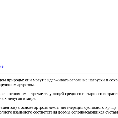
ие
ом природы: они могут выдерживать огромные нагрузки и сохран
мирующим артрозом.
ое в основном встречается у людей среднего и старшего возрас
ных недугов в мире.
элементов) в основе артроза лежит дегенерация суставного хря
полного взаимного соответствия формы соприкасающихся сустав