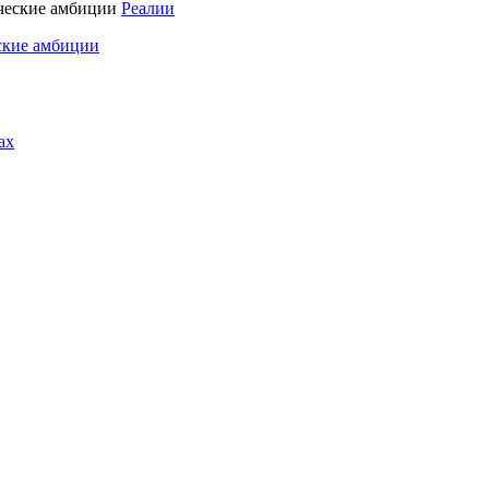
Реалии
ские амбиции
ах