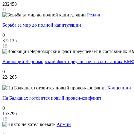
232458
11
Реалии
Борьба за мир до полной капитуляции
0
372135
18
Воюющий Черноморский флот преуспевает в состязаниях ВМФ
0
224265
4
Концепции
На Балканах готовится новый прокси-конфликт
0
153296
15
Армии