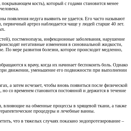
, покрывающем кость), который с годами становится менее
 человека.
ны появления недуга выявить не удается. Его часто называют
и, первичный артроз наблюдается чаще у людей старше 40 лет.
ых.
стей), постменопауза, инфекционные заболевания, нарушение
происходят негативные изменения в синовиальной жидкости,
е. По мере развития болезни, которое происходит медленно,
бращаются к врачу, когда их начинает беспокоить боль. Однако
е при движении, уменьшение его подвижности при выполнении
ах, а затем исчезает, чтобы вновь появиться после физической
м, но со временем становится постоянной и держится в течение
ы, влияющие на обменные процессы в хрящевой ткани, а также
терапевтические процедуры и лечебные ванны.
етить, что в тяжелых случаях показано эндопротезирование –