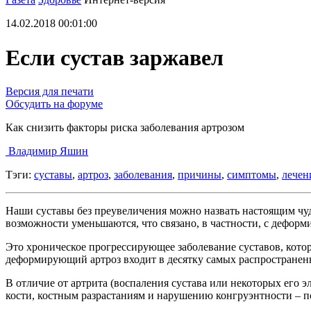
14.02.2018 00:01:00
Если сустав заржавел
Версия для печати
Обсудить на форуме
Как снизить факторы риска заболевания артрозом
Владимир Яшин
Тэги:
суставы
,
артроз
,
заболевания
,
причины
,
симптомы
,
лечен
Наши суставы без преувеличения можно назвать настоящим чуд
возможности уменьшаются, что связано, в частности, с дефор
Это хроническое прогрессирующее заболевание суставов, котор
деформирующий артроз входит в десятку самых распространен
В отличие от артрита (воспаления сустава или некоторых его 
кости, костным разрастаниям и нарушению конгруэнтности – 