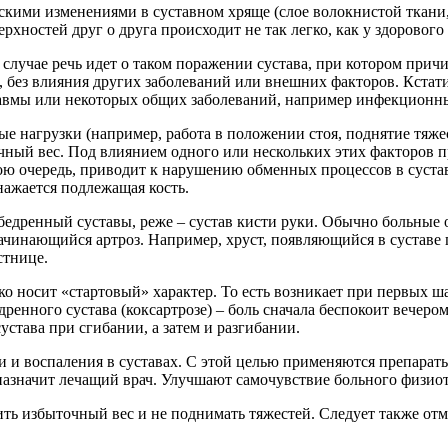
ескими изменениями в суставном хряще (слое волокнистой ткани
рхностей друг о друга происходит не так легко, как у здорового
лучае речь идет о таком поражении сустава, при котором причи
е, без влияния других заболеваний или внешних факторов. Кстат
 травмы или некоторых общих заболеваний, например инфекционн
 нагрузки (например, работа в положении стоя, поднятие тяже
чный вес. Под влиянием одного или нескольких этих факторов 
ою очередь, приводит к нарушению обменных процессов в сустав
нажается подлежащая кость.
едренный суставы, реже – сустав кисти руки. Обычно больные о
ачинающийся артроз. Например, хруст, появляющийся в сустав
стнице.
о носит «стартовый» характер. То есть возникает при первых шаг
дренного сустава (коксартрозе) – боль сначала беспокоит вечеро
става при сгибании, а затем и разгибании.
и и воспаления в суставах. С этой целью применяются препарат
назначит лечащий врач. Улучшают самочувствие больного физио
ть избыточный вес и не поднимать тяжестей. Следует также отм