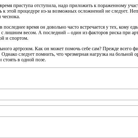
 время приступа отступила, надо приложить к пораженному участ
ать к этой процедуре из-за возможных осложнений не следует. 
 чеснока.
последнее время он довольно часто встречается у тех, кому едв
с лишним весом. А последний – один из факторов риска при арт
ой и спортом.
льного артрозом. Как он может помочь себе сам? Прежде всего 
Однако следует помнить, что чрезмерная нагрузка на больной о
 стоять в одной позе.