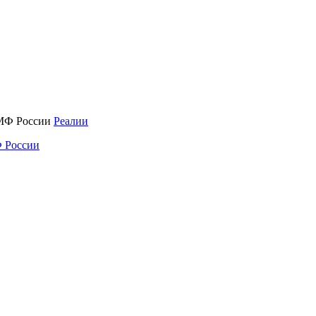
Реалии
 России