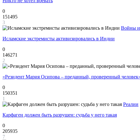
Никто не хотел воевать
0
151495
3
Войны и
Исламские экстремисты активизировались в Индии
0
146271
2
«Резидент Мария Осипова – преданный, проверенный человек
0
150351
1
Реалии
Карфаген должен быть разрушен: судьба у него такая
0
205935
7