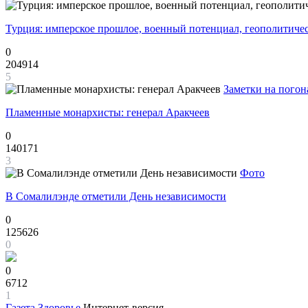
Турция: имперское прошлое, военный потенциал, геополитиче
0
204914
5
Заметки на погон
Пламенные монархисты: генерал Аракчеев
0
140171
3
Фото
В Сомалилэнде отметили День независимости
0
125626
0
0
6712
1
Газета
Здоровье
Интернет-версия