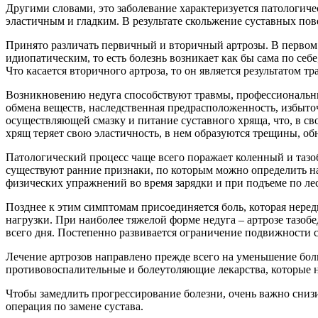
Другими словами, это заболевание характеризуется патологич
эластичным и гладким. В результате скольжение суставных пове
Принято различать первичный и вторичный артрозы. В первом с
идиопатическим, то есть болезнь возникает как бы сама по себ
Что касается вторичного артроза, то он является результатом
Возникновению недуга способствуют травмы, профессиональные
обмена веществ, наследственная предрасположенность, избыто
осуществляющей смазку и питание суставного хряща, что, в св
хрящ теряет свою эластичность, в нем образуются трещины, об
Патологический процесс чаще всего поражает коленный и тазоб
существуют ранние признаки, по которым можно определить н
физических упражнений во время зарядки и при подъеме по ле
Позднее к этим симптомам присоединяется боль, которая нередк
нагрузки. При наиболее тяжелой форме недуга – артрозе тазобе
всего дня. Постепенно развивается ограничение подвижности су
Лечение артрозов направлено прежде всего на уменьшение бол
противовоспалительные и болеутоляющие лекарства, которые 
Чтобы замедлить прогрессирование болезни, очень важно снизи
операция по замене сустава.