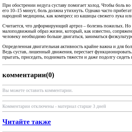
При обострении недуга суставу помогает холод. Чтобы боль во
его 10–15 минут, боль должна утихнуть. Однако часто прибег
народной медицины, как компресс из кашицы свежего лука или
Считается, что деформирующий артроз – болезнь пожилых. Но в 
малоподвижный образ жизни, который, как известно, сопряжен 
человеку необходимо больше двигаться, заниматься физкультур
Определенная двигательная активность крайне важна и для бо
Ведь сустав, лишенный движения, перестает функционировать. 
прыгать, приседать, поднимать тяжести и даже подолгу сидеть и
комментарии
(0)
Вы можете оставить комментарии.
Комментарии отключены - материал старше 3 дней
Читайте также