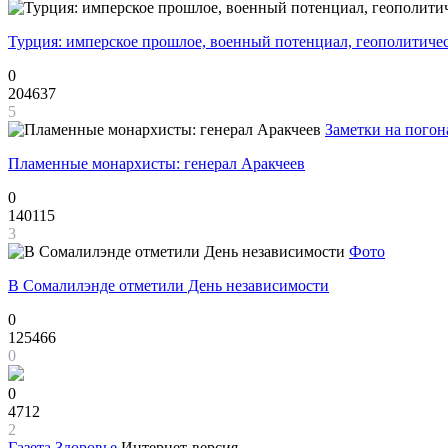
Турция: имперское прошлое, военный потенциал, геополитиче
0
204637
5
Заметки на погон
Пламенные монархисты: генерал Аракчеев
0
140115
3
Фото
В Сомалилэнде отметили День независимости
0
125466
0
0
4712
2
Газета
Здоровье
Интернет-версия