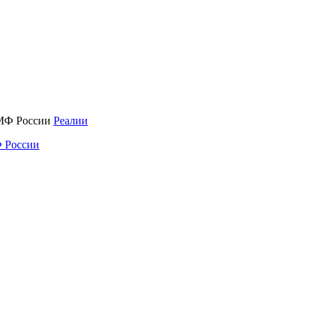
Реалии
 России