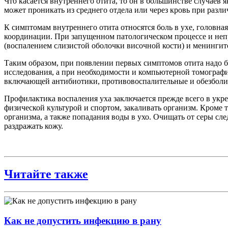
Что касается внутреннего отита, то он в большинстве случаев
может проникать из среднего отдела или через кровь при раз
К симптомам внутреннего отита относятся боль в ухе, головная
координации. При запущенном патологическом процессе и неп
(воспалением слизистой оболочки височной кости) и менингит
Таким образом, при появлении первых симптомов отита надо бе
исследования, а при необходимости и компьютерной томографии
включающей антибиотики, противовоспалительные и обезболи
Профилактика воспаления уха заключается прежде всего в укре
физической культурой и спортом, закаливать организм. Кроме т
организма, а также попадания воды в ухо. Очищать от серы сл
раздражать кожу.
Читайте также
Как не допустить инфекцию в рану