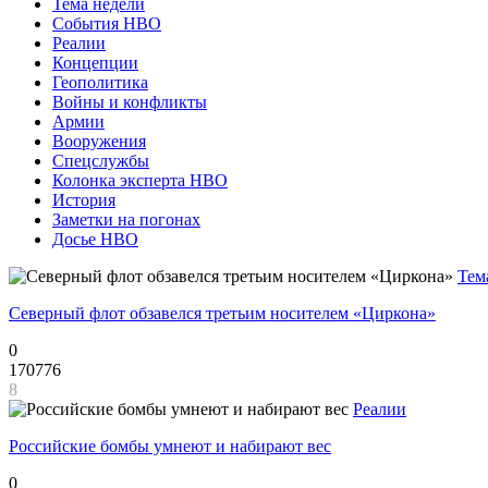
Тема недели
События НВО
Реалии
Концепции
Геополитика
Войны и конфликты
Армии
Вооружения
Спецслужбы
Колонка эксперта НВО
История
Заметки на погонах
Досье НВО
Тем
Северный флот обзавелся третьим носителем «Циркона»
0
170776
8
Реалии
Российские бомбы умнеют и набирают вес
0