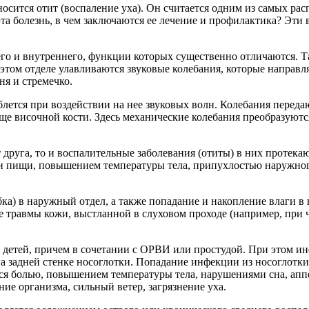
сится отит (воспаление уха). Он считается одним из самых рас
эта болезнь, в чем заключаются ее лечение и профилактика? Эт
него и внутреннего, функции которых существенно отличаются. 
этом отделе улавливаются звуковые колебания, которые направл
ня и стремечко.
лется при воздействии на нее звуковых волн. Колебания передаю
толще височной кости. Здесь механические колебания преобразуют
 друга, то и воспалительные заболевания (отиты) в них протека
ии пищи, повышением температуры тела, припухлостью наружно
бка) в наружный отдел, а также попадание и накопление влаги в
травмы кожи, выстланной в слуховом проходе (например, при чи
 у детей, причем в сочетании с ОРВИ или простудой. При этом и
на задней стенке носоглотки. Попадание инфекции из носоглотки
тся болью, повышением температуры тела, нарушениями сна, апп
е организма, сильный ветер, загрязнение уха.