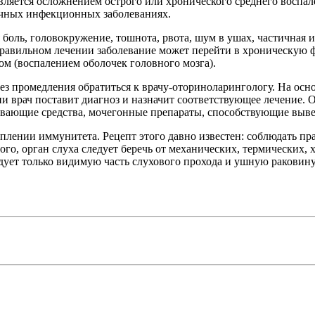
 является осложнением острого или хронического среднего воспа
личных инфекционных заболеваниях.
 боль, головокружение, тошнота, рвота, шум в ушах, частичная и
равильном лечении заболевание может перейти в хроническую ф
ом (воспалением оболочек головного мозга).
з промедления обратиться к врачу-оториноларингологу. На осно
 врач поставит диагноз и назначит соответствующее лечение. О
вающие средства, мочегонные препараты, способствующие выве
плении иммунитета. Рецепт этого давно известен: соблюдать пр
ого, орган слуха следует беречь от механических, термических,
едует только видимую часть слухового прохода и ушную раковину