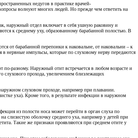
пространенных недугов в практике врачей-
и вопросы волнуют многих людей. Но прежде чем ответить на
Так, наружный отдел включает в себя ушную раковину и
яются к среднему уху, образованному барабанной полостью. В
тся от барабанной перепонки к наковальне, от наковальни – к
ся в нервные импульсы, которые по слуховому нерву передаются
ют по-разному. Наружный отит встречается в любом возрасте и
го слухового прохода, увеличением близлежащих
 наружном слуховом проходе, например при плавании.
стке уха). Кроме того, в результате инфекции в наружном
нфекция из полости носа может перейти в орган слуха по
 на слизистую оболочку среднего уха, например у детей при
етита. Такие же признаки проявляются при среднем отите у