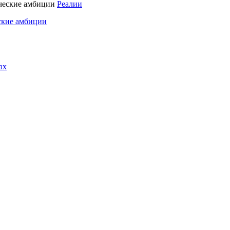
Реалии
ские амбиции
ах