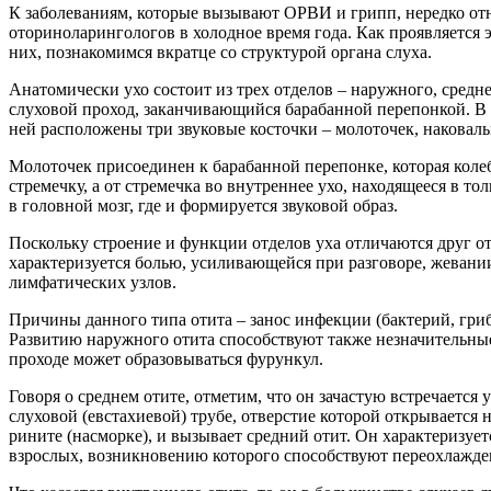
К заболеваниям, которые вызывают ОРВИ и грипп, нередко отно
оториноларингологов в холодное время года. Как проявляется 
них, познакомимся вкратце со структурой органа слуха.
Анатомически ухо состоит из трех отделов – наружного, сред
слуховой проход, заканчивающийся барабанной перепонкой. В 
ней расположены три звуковые косточки – молоточек, наковаль
Молоточек присоединен к барабанной перепонке, которая колеб
стремечку, а от стремечка во внутреннее ухо, находящееся в 
в головной мозг, где и формируется звуковой образ.
Поскольку строение и функции отделов уха отличаются друг от
характеризуется болью, усиливающейся при разговоре, жеван
лимфатических узлов.
Причины данного типа отита – занос инфекции (бактерий, гри
Развитию наружного отита способствуют также незначительные 
проходе может образовываться фурункул.
Говоря о среднем отите, отметим, что он зачастую встречается
слуховой (евстахиевой) трубе, отверстие которой открывается 
рините (насморке), и вызывает средний отит. Он характеризуе
взрослых, возникновению которого способствуют переохлаждени