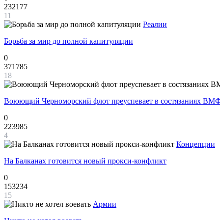
232177
11
Реалии
Борьба за мир до полной капитуляции
0
371785
18
Воюющий Черноморский флот преуспевает в состязаниях ВМФ
0
223985
4
Концепции
На Балканах готовится новый прокси-конфликт
0
153234
15
Армии