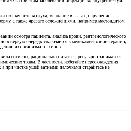
ления уха. При этом заболевании инфекция во внутреннее ухо
ли полная потеря слуха, мерцание в глазах, нарушение
орму, а также чревато осложнениями, например мастоидитом
вании осмотра пациента, анализа крови, рентгенологического
но в первую очередь заключается в медикаментозной терапии,
дению из организма токсинов.
авила гигиены, рационально питаться, регулярно заниматься
 химических травм. В частности, избегайте переохлаждения
, а при чистке ушей ватными палочками старайтесь не