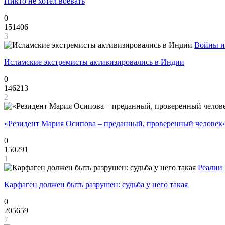
Никто не хотел воевать
0
151406
3
Войны и
Исламские экстремисты активизировались в Индии
0
146213
2
«Резидент Мария Осипова – преданный, проверенный человек
0
150291
1
Реалии
Карфаген должен быть разрушен: судьба у него такая
0
205659
7