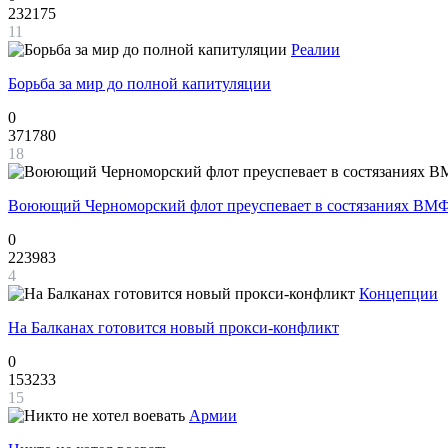
232175
11
Реалии
Борьба за мир до полной капитуляции
0
371780
18
Воюющий Черноморский флот преуспевает в состязаниях ВМФ
0
223983
4
Концепции
На Балканах готовится новый прокси-конфликт
0
153233
15
Армии