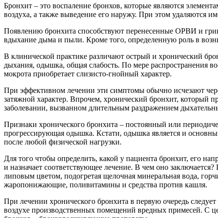
Бронхит – это воспаление бронхов, которые являются элемент
воздуха, а также выведение его наружу. При этом удаляются 
Появлению бронхита способствуют перенесенные ОРВИ и грипп
вдыхание дыма и пыли. Кроме того, определенную роль в возн
В клинической практике различают острый и хронический брон
дыхания, одышка, общая слабость. По мере распространения в
мокрота приобретает слизисто-гнойный характер.
При эффективном лечении эти симптомы обычно исчезают чере
затяжной характер. Впрочем, хронический бронхит, который пр
заболевании, вызванном длительным раздражением дыхательн
Признаки хронического бронхита – постоянный или периодичес
прогрессирующая одышка. Кстати, одышка является и основны
после любой физической нагрузки.
Для того чтобы определить, какой у пациента бронхит, его нап
и назначает соответствующее лечение. В чем оно заключается
липовым цветом, подогретая щелочная минеральная вода, горч
жаропонижающие, поливитамины и средства против кашля.
При лечении хронического бронхита в первую очередь следует у
воздухе производственных помещений вредных примесей. С це