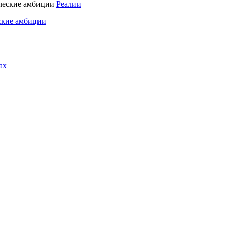
Реалии
ские амбиции
ах