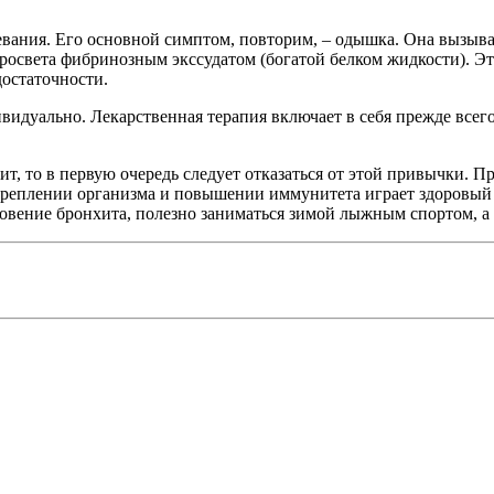
ания. Его основной симптом, повторим, – одышка. Она вызываетс
 просвета фибринозным экссудатом (богатой белком жидкости). Э
достаточности.
видуально. Лекарственная терапия включает в себя прежде всег
ит, то в первую очередь следует отказаться от этой привычки. П
укреплении организма и повышении иммунитета играет здоровый 
овение бронхита, полезно заниматься зимой лыжным спортом, а