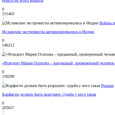
Никто не хотел воевать
0
151405
3
Войны и
Исламские экстремисты активизировались в Индии
0
146212
2
«Резидент Мария Осипова – преданный, проверенный человек
0
150290
1
Реалии
Карфаген должен быть разрушен: судьба у него такая
0
205657
7