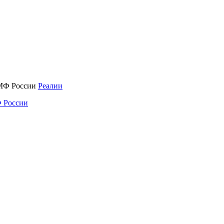
Реалии
 России