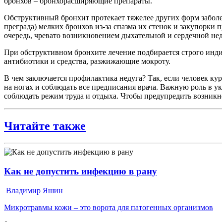
бронхов – бронхорасширяющие препараты.
Обструктивный бронхит протекает тяжелее других форм заболев
преграда) мелких бронхов из-за спазма их стенок и закупорки
очередь, чревато возникновением дыхательной и сердечной не
При обструктивном бронхите лечение подбирается строго инди
антибиотики и средства, разжижающие мокроту.
В чем заключается профилактика недуга? Так, если человек кур
на ногах и соблюдать все предписания врача. Важную роль в 
соблюдать режим труда и отдыха. Чтобы предупредить возникн
Читайте также
Как не допустить инфекцию в рану
Владимир Яшин
Микротравмы кожи – это ворота для патогенных организмов