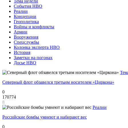
Тема недели
События НВО
Реалии
Концепции
Геополитика
Войны и конфликты
Армии
Вооружения
Спецслужбы
Колонка эксперта НВО
История
Заметки на погонах
Досье НВО
Тем
Северный флот обзавелся третьим носителем «Циркона»
0
170774
8
Реалии
Российские бомбы умнеют и набирают вес
0