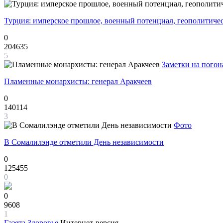
Турция: имперское прошлое, военный потенциал, геополитиче
0
204635
5
Заметки на погон
Пламенные монархисты: генерал Аракчеев
0
140114
3
Фото
В Сомалилэнде отметили День независимости
0
125455
0
0
9608
1
Газета
Здоровье
Интернет-версия