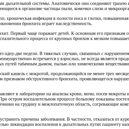
ами дыхательной системы. Анатомически они соединяют трахею 
имеющиеся в организме частицы пыли, комочки слизи и микроорг
, хроническая инфекция в полости носа и глотки, повышенная 
икновении бронхита играет наследственность.
хит. Первый чаще поражает детей. К основным его признакам от
оспалительного процесса от крупных бронхов к мелким повышает
з одну-две недели. В тяжелых случаях, связанных с нарушение
еимущественно встречается у взрослых, не всегда является прод
ых путей табачным дымом, пылью или химическими веществами,
кий кашель с мокротой, продолжающийся не менее трех месяцев 
м признаком обструктивного бронхита, проявляющегося наруше
равляют в лабораторию на анализы крови, мочи, посев мокроты и
? При остром воспалительном процессе больному показаны постел
ичники на грудину и межлопаточную область, согревающие комп
странить причины заболевания. В частности, отказаться от куре
лью ликвидации воспаления в дыхательных путях пациенту назн