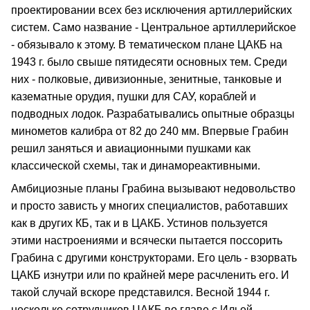
проектировании всех без исключения артиллерийских
систем. Само название - Центральное артиллерийское
- обязывало к этому. В тематическом плане ЦАКБ на
1943 г. было свыше пятидесяти основных тем. Среди
них - полковые, дивизионные, зенитные, танковые и
казематные орудия, пушки для САУ, кораблей и
подводных лодок. Разрабатывались опытные образцы
минометов калибра от 82 до 240 мм. Впервые Грабин
решил заняться и авиационными пушками как
классической схемы, так и динамореактивными.
Амбициозные планы Грабина вызывают недовольство
и просто зависть у многих специалистов, работавших
как в других КБ, так и в ЦАКБ. Устинов пользуется
этими настроениями и всячески пытается поссорить
Грабина с другими конструкторами. Его цель - взорвать
ЦАКБ изнутри или по крайней мере расчленить его. И
такой случай вскоре представился. Весной 1944 г.
несколько сотрудников ЦАКБ во главе с Ильей