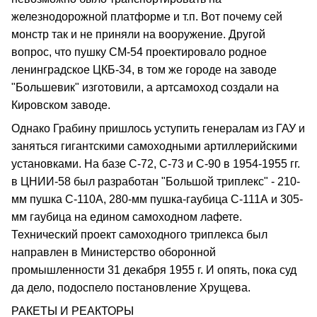
железнодорожной платформе и т.п. Вот почему сей
монстр так и не приняли на вооружение. Другой
вопрос, что пушку СМ-54 проектировало родное
ленинградское ЦКБ-34, в том же городе на заводе
"Большевик" изготовили, а артсамоход создали на
Кировском заводе.
Однако Грабину пришлось уступить генералам из ГАУ и
заняться гигантскими самоходными артиллерийскими
установками. На базе С-72, С-73 и С-90 в 1954-1955 гг.
в ЦНИИ-58 был разработан "Большой триплекс" - 210-
мм пушка С-110А, 280-мм пушка-гаубица С-111А и 305-
мм гаубица на едином самоходном лафете.
Технический проект самоходного триплекса был
направлен в Министерство оборонной
промышленности 31 декабря 1955 г. И опять, пока суд
да дело, подоспело постановление Хрущева.
РАКЕТЫ И РЕАКТОРЫ