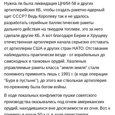
Нужна ли была ликвидация ЦНИИ-58 и других
артиллерийских КБ, чтобы создать ракетно-ядерный
щит СССР? Ведь Королеву так и не удалось
разработать серийные баллистические ракеты
дальнего действия на твердом топливе, это за него
сделали другие КБ. А вот благодаря Берии и Хрущеву
отечественная артиллерия начала серьезно отставать
от артиллерии США и других стран НАТО. Отставание
наблюдалось практически везде - от корабельных до
самоходных и танковых орудий. Хваленые
управляемые ракеты класса "земля-земля" стали
понемногу применять лишь с 1991 г. (в ходе операции
"Буря в пустыне"), до этого же ствольная артиллерия
по-прежнему была богом войны.
В ходе локальных конфликтов пушки советского
производства оказывались под огнем американских
орудий, находившихся вне досягаемости их огня. Вот, к
примеру, в конце 50-х гг. в ходе перестрелок