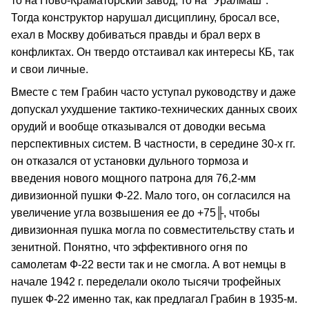
то на Ново-Краматорский завод, то на "Уралмаш".
Тогда конструктор нарушал дисциплину, бросал все,
ехал в Москву добиваться правды и брал верх в
конфликтах. Он твердо отстаивал как интересы КБ, так
и свои личные.
Вместе с тем Грабин часто уступал руководству и даже
допускал ухудшение тактико-технических данных своих
орудий и вообще отказывался от доводки весьма
перспективных систем. В частности, в середине 30-х гг.
он отказался от установки дульного тормоза и
введения нового мощного патрона для 76,2-мм
дивизионной пушки Ф-22. Мало того, он согласился на
увеличение угла возвышения ее до +75╟, чтобы
дивизионная пушка могла по совместительству стать и
зенитной. Понятно, что эффективного огня по
самолетам Ф-22 вести так и не смогла. А вот немцы в
начале 1942 г. переделали около тысячи трофейных
пушек Ф-22 именно так, как предлагал Грабин в 1935-м.