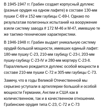
В 1945-1947 гг. Грабин создает корпусный дуплекс
(разные орудия на одном лафете) в составе 130-мм
пушки С-69 и 152-мм гаубицы С-69-I. Однако по
результатам полигонных испытаний на вооружение
взяли систему завода # 172 М-46 и М-47, имевшую те
же тактико-технические характеристики.
В 1946-1948 гг. Грабин выдает уникальную систему
орудий большой мощности, имевших единый лафет:
180-мм пушку С-23, 210-мм гаубицу С-23-I, 203-мм
пушку-гаубицу С-23-IV и 280-мм мортиру C-23-II.
Параллельно рождается дуплекс особой мощности в
составе 210-мм пушки С-72 и 305-мм гаубицы С-73.
Замечу, что в годы Великой Отечественной мы
серьезно уступали в артиллерии большой и особой
мощности Германии, Англии и США как в
количественном, так и в качественном отношении.
Грабинские орудия типа С-23, С-72 и С-73