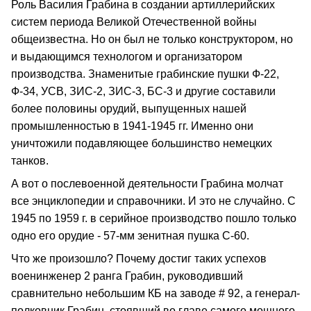
Роль Василия Грабина в создании артиллерийских
систем периода Великой Отечественной войны
общеизвестна. Но он был не только конструктором, но
и выдающимся технологом и организатором
производства. Знаменитые грабинские пушки Ф-22,
Ф-34, УСВ, ЗИС-2, ЗИС-3, БС-3 и другие составили
более половины орудий, выпущенных нашей
промышленностью в 1941-1945 гг. Именно они
уничтожили подавляющее большинство немецких
танков.
А вот о послевоенной деятельности Грабина молчат
все энциклопедии и справочники. И это не случайно. С
1945 по 1959 г. в серийное производство пошло только
одно его орудие - 57-мм зенитная пушка С-60.
Что же произошло? Почему достиг таких успехов
военинженер 2 ранга Грабин, руководивший
сравнительно небольшим КБ на заводе # 92, а генерал-
полковник Грабин, стоявший во главе самого мощного