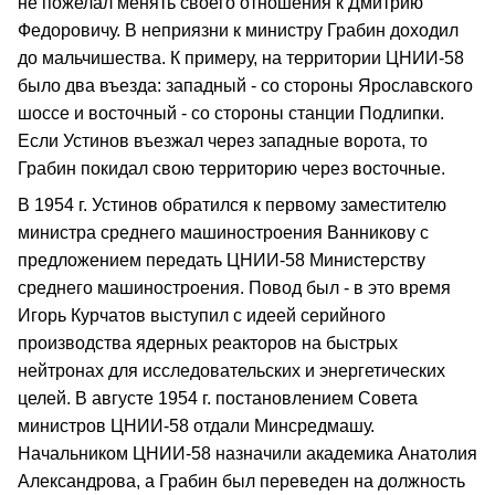
не пожелал менять своего отношения к Дмитрию
Федоровичу. В неприязни к министру Грабин доходил
до мальчишества. К примеру, на территории ЦНИИ-58
было два въезда: западный - со стороны Ярославского
шоссе и восточный - со стороны станции Подлипки.
Если Устинов въезжал через западные ворота, то
Грабин покидал свою территорию через восточные.
В 1954 г. Устинов обратился к первому заместителю
министра среднего машиностроения Ванникову с
предложением передать ЦНИИ-58 Министерству
среднего машиностроения. Повод был - в это время
Игорь Курчатов выступил с идеей серийного
производства ядерных реакторов на быстрых
нейтронах для исследовательских и энергетических
целей. В августе 1954 г. постановлением Совета
министров ЦНИИ-58 отдали Минсредмашу.
Начальником ЦНИИ-58 назначили академика Анатолия
Александрова, а Грабин был переведен на должность