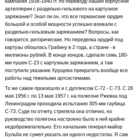
кампания 1938-1940 гг. по переводу нашей корпусной
артиллерии с раздельно-гильзового на картузное
заряжание? Знал ли он, что все германские орудия
большой и особой мощности успешно воевали с
раздельно-гильзовым заряжанием? Вопросы, как
говорится, риторические. Но переделка орудий под
картузы обошлась Грабину в 2 года, а стране - в
миллионы рублей. В конце концов, сделали семь 180-
мм пушек С-23 с картузным заряжанием, а там
поступило указание Хрущева прекратить вообще все
работы над тяжелыми артсистемами.
То же самое произошло и с дуплексом С-72 - С-73. С 26
мая 1956 г. по 13 мая 1957 г. на полигоне Ржевка под
Ленинградом проходила испытания 305-мм гаубица
С-73. Судя по отчету, стреляла она отлично, но
руководство полигона настроено было к ней крайне
недоброжелательно. Его начальник генерал-майор
Бульба не сумел указать ни одного недостатка. Я сам