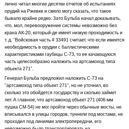
лично читал многие десятки отчетов об испытаниях
орудий на Ржевке и смело могу сказать, что такое
бывало крайне редко. Зато Бульба начал доказывать,
что, мол, перевооружение системы невозможно без
крана АК-20, который-де имеет низкую проходимость и
т. д. "Войсковая часть # 33491 считает, что если имеется
необходимость в орудии с баллистическими
характеристиками гаубицы С-73, то ее качающуюся
часть целесообразно наложить на артсамоход типа
объекта 271".
Генерал Бульба предложил наложить С-73 на
"артсамоход типа объект 271", но не уточнил, во
сколько это обойдется государству и сколько займет
лет. А главное, что артсамоход объект 271 (406-мм
пушка СМ-54) не мог пройти через обычные мосты, не
вписывался в улицы городов, туннели под мостами, не
проходил под линиями электропередачи, его
невозможно было транспортировать на