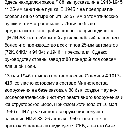
Здесь находился завод # 88, выпускавший в 1943-1945
гг. 25-мм зенитные пушки. В 1945 г. на предприятии
сделали еще четыре опытные 57-мм автоматические
пушки и этим ограничились. Логично было
предположить, что Грабин попросту присоединит к
ЦНИИ-58 этот небольшой артиллерийский завод, тем
более что производство всех типов 25-мм автоматов
(72К, 84КМ и 94КМ) в 1946 г. прекратили. Однако
руководству страны завод # 88 понадобился совсем
для иной цели.
13 мая 1946 г. вышло постановление Совмина # 1017-
419, согласно которому в составе Министерства
вооружения на базе завода # 88 был создан Научно-
исследовательский институт реактивного вооружения и
конструкторское бюро. Приказом Устинова от 16 мая
1946 г. НИИ реактивного вооружения получил
название НИИ-88. 26 апреля 1950 г. опять же по
приказу Устинова ликвидируется СКБ, а на его базе