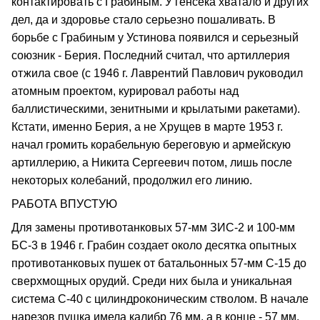
контактировать с Грабиным. У генсека хватало и других
дел, да и здоровье стало серьезно пошаливать. В
борьбе с Грабиным у Устинова появился и серьезный
союзник - Берия. Последний считал, что артиллерия
отжила свое (с 1946 г. Лаврентий Павлович руководил
атомным проектом, курировал работы над
баллистическими, зенитными и крылатыми ракетами).
Кстати, именно Берия, а не Хрущев в марте 1953 г.
начал громить корабельную береговую и армейскую
артиллерию, а Никита Сергеевич потом, лишь после
некоторых колебаний, продолжил его линию.
РАБОТА ВПУСТУЮ
Для замены противотанковых 57-мм ЗИС-2 и 100-мм
БС-3 в 1946 г. Грабин создает около десятка опытных
противотанковых пушек от батальонных 57-мм С-15 до
сверхмощных орудий. Среди них была и уникальная
система С-40 с цилиндроконическим стволом. В начале
нарезов пушка имела калибр 76 мм, а в конце - 57 мм.