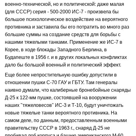
военно-технической, но и политической: даже малая
(для СССР) серия - 500-2000 ИС-7 - произвела бы
большое психологическое воздействие на вероятного
противника и заставила бы его потратить во много раз
большие суммы на создание средств для борьбы с
нашими тяжелыми танками. Применение же ИС-7 в
Корее, в ходе блокады Западного Берлина, в
Будапеште в 1956 г. и в других локальных конфликтах
дало бы большой военный и политический эффект.
Еще более непростительную ошибку допустили в
отношении пушки С-70 ГАУ и ГБТУ. Там генералы
наивно думали, что калиберные бронебойные снаряды
Д-25 к 122-мм пушке, состоявшей на вооружении
наших "тяжеловесов" ИС-3 и Т-10, будут уничтожать
новые тяжелые танки вероятного противника. На
самом деле, по данным, предоставленным военными
правительству СССР в 1963 г., снаряд Д-25 не
пробивал лоб корпуса и башню американского М-60,