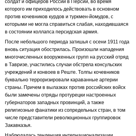
солдат и офицеров России в Персии, во время
которого им приходилось действовать в основном
против кочевников курдов и туркмен-йомудов, с
которыми не могла справиться слабая, находившаяся
в состоянии коллапса персидская армия.
После небольшого периода затишья с осени 1911 года
вновь ситуация обострилась. Произошли нападения
многочисленных вооруженных групп на русский отряд
в Тавризе, участились случаи обстрела консульских
учреждений и конвоев в Реште. Толпы кочевников
буквально терроризировали караванные артерии
страны. Причем в вылазках против российских войск
были замечены отряды протурецки настроенных
губернаторов западных провинций, а также
религиозные фанатики из сопредельных стран, в том
числе представители революционных группировок
Закавказья.
Наблюдалась тенденция интернационализации