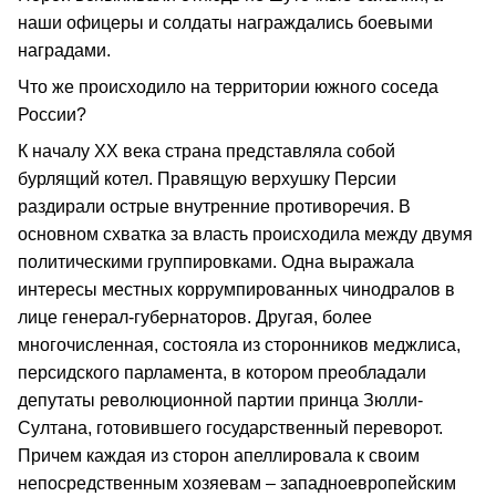
наши офицеры и солдаты награждались боевыми
наградами.
Что же происходило на территории южного соседа
России?
К началу XX века страна представляла собой
бурлящий котел. Правящую верхушку Персии
раздирали острые внутренние противоречия. В
основном схватка за власть происходила между двумя
политическими группировками. Одна выражала
интересы местных коррумпированных чинодралов в
лице генерал-губернаторов. Другая, более
многочисленная, состояла из сторонников меджлиса,
персидского парламента, в котором преобладали
депутаты революционной партии принца Зюлли-
Султана, готовившего государственный переворот.
Причем каждая из сторон апеллировала к своим
непосредственным хозяевам – западноевропейским