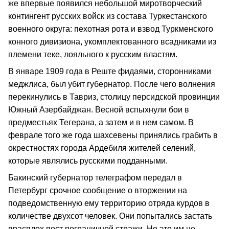
же впервые появился небольшой миротворческий
контингент русских войск из состава Туркестанского
военного округа: пехотная рота и взвод Туркменского
конного дивизиона, укомплектованного всадниками из
племени теке, лояльного к русским властям.
В январе 1909 года в Реште фидаями, сторонниками
меджлиса, был убит губернатор. После чего волнения
перекинулись в Тавриз, столицу персидской провинции
Южный Азербайджан. Весной вспыхнули бои в
предместьях Тегерана, а затем и в нем самом. В
феврале того же года шахсевены принялись грабить в
окрестностях города Ардебиля жителей селений,
которые являлись русскими подданными.
Бакинский губернатор телеграфом передал в
Петербург срочное сообщение о вторжении на
подведомственную ему территорию отряда курдов в
количестве двухсот человек. Они попытались застать
врасплох пост пограничной стражи. Но это им не