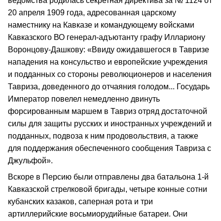
ведомства родилась секретная директива за № 1124 от
20 апреля 1909 года, адресованная царскому
наместнику на Кавказе и командующему войсками
Кавказского ВО генерал-адъютанту графу Иллариону
Воронцову-Дашкову: «Ввиду ожидавшегося в Тавризе
нападения на консульство и европейские учреждения
и подданных со стороны революционеров и населения
Тавриза, доведенного до отчаяния голодом... Государь
Император повелел немедленно двинуть
форсированным маршем в Тавриз отряд достаточной
силы для защиты русских и иностранных учреждений и
подданных, подвоза к ним продовольствия, а также
для поддержания обеспеченного сообщения Тавриза с
Джульфой».
Вскоре в Персию были отправлены два батальона 1-й
Кавказской стрелковой бригады, четыре конные сотни
кубанских казаков, саперная рота и три
артиллерийские восьмиорудийные батареи. Они