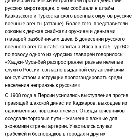
дипмиссий всячески интриговали против действий
русских миротворцев, о чем сообщали в штабы
Кавказского и Туркестанского военных округов русские
военные агенты (атташе). Более того, представители
союзных держав снабжали оружием и деньгами
главарей разбойничьих шаек. В донесении русского
военного агента штабс-капитана Ияса в штаб ТуркВО
по поводу одного из курдских главарей говорилось:
«Хаджи-Муса-бей распространяет разные нелепые
слухи о России, согласно выданной ему английским
консульством инструкции пропагандировать среди
населения неприязнь к русским».
С 1908 года в Персии усилились выступления против
правящей шахской династии Каджаров, выходцев из
одноименных тюркских племен. Отряды кочевников
оседлали торговые пути – жизненно важные для
экономики страны артерии. Участились случаи
грабежей и беспорядков в городах и других