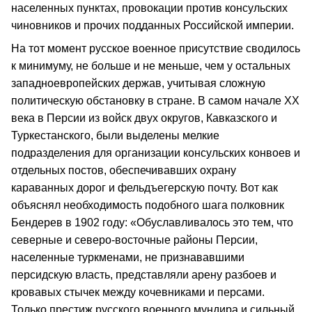
населенных пунктах, провокации против консульских
чиновников и прочих подданных Российской империи.
На тот момент русское военное присутствие сводилось
к минимуму, не больше и не меньше, чем у остальных
западноевропейских держав, учитывая сложную
политическую обстановку в стране. В самом начале XX
века в Персии из войск двух округов, Кавказского и
Туркестанского, были выделены мелкие
подразделения для организации консульских конвоев и
отдельных постов, обеспечивавших охрану
караванных дорог и фельдъегерскую почту. Вот как
объяснял необходимость подобного шага полковник
Бендерев в 1902 году: «Обуславливалось это тем, что
северные и северо-восточные районы Персии,
населенные туркменами, не признававшими
персидскую власть, представляли арену разбоев и
кровавых стычек между кочевниками и персами.
Только престиж русского военного мундира и сильный