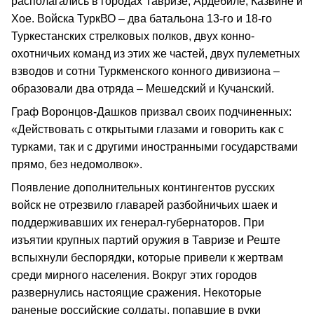
располагались в городах Тавризе, Ардебиле, Казвине и
Хое. Войска ТуркВО – два батальона 13-го и 18-го
Туркестанских стрелковых полков, двух конно-
охотничьих команд из этих же частей, двух пулеметных
взводов и сотни Туркменского конного дивизиона –
образовали два отряда – Мешедский и Кучанский.
Граф Воронцов-Дашков призвал своих подчиненных:
«Действовать с открытыми глазами и говорить как с
турками, так и с другими иностранными государствами
прямо, без недомолвок».
Появление дополнительных контингентов русских
войск не отрезвило главарей разбойничьих шаек и
поддерживавших их генерал-губернаторов. При
изъятии крупных партий оружия в Тавризе и Реште
вспыхнули беспорядки, которые привели к жертвам
среди мирного населения. Вокруг этих городов
развернулись настоящие сражения. Некоторые
раненые российские солдаты, попавшие в руки