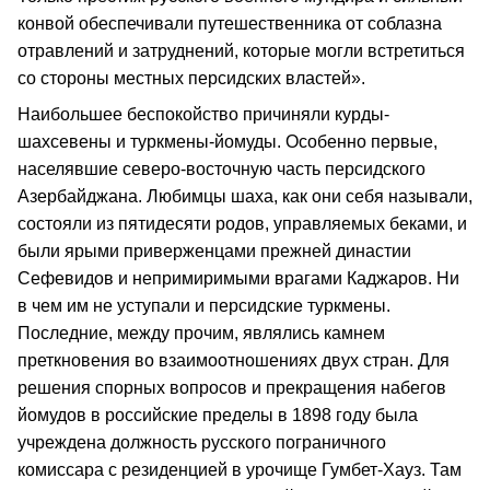
конвой обеспечивали путешественника от соблазна
отравлений и затруднений, которые могли встретиться
со стороны местных персидских властей».
Наибольшее беспокойство причиняли курды-
шахсевены и туркмены-йомуды. Особенно первые,
населявшие северо-восточную часть персидского
Азербайджана. Любимцы шаха, как они себя называли,
состояли из пятидесяти родов, управляемых беками, и
были ярыми приверженцами прежней династии
Сефевидов и непримиримыми врагами Каджаров. Ни
в чем им не уступали и персидские туркмены.
Последние, между прочим, являлись камнем
преткновения во взаимоотношениях двух стран. Для
решения спорных вопросов и прекращения набегов
йомудов в российские пределы в 1898 году была
учреждена должность русского пограничного
комиссара с резиденцией в урочище Гумбет-Хауз. Там