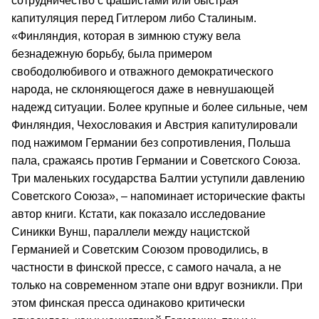
сотрудничество с фашистами или быстрая
капитуляция перед Гитлером либо Сталиным.
«Финляндия, которая в зимнюю стужу вела
безнадежную борьбу, была примером
свободолюбивого и отважного демократического
народа, не склоняющегося даже в невнушающей
надежд ситуации. Более крупные и более сильные, чем
Финляндия, Чехословакия и Австрия капитулировали
под нажимом Германии без сопротивления, Польша
пала, сражаясь против Германии и Советского Союза.
Три маленьких государства Балтии уступили давлению
Советского Союза», – напоминает исторические факты
автор книги. Кстати, как показало исследование
Синикки Вунш, параллели между нацистской
Германией и Советским Союзом проводились, в
частности в финской прессе, с самого начала, а не
только на современном этапе они вдруг возникли. При
этом финская пресса одинаково критически